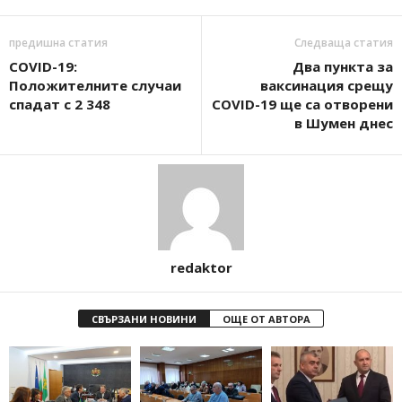
предишна статия
Следваща статия
COVID-19:
Два пункта за
Положителните случаи
ваксинация срещу
спадат с 2 348
COVID-19 ще са отворени
в Шумен днес
redaktor
СВЪРЗАНИ НОВИНИ
ОЩЕ ОТ АВТОРА