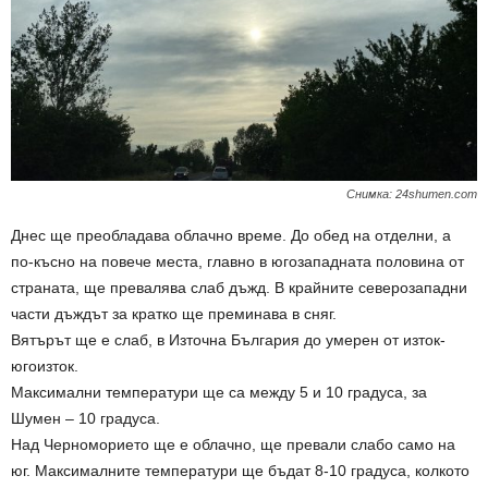
Снимка: 24shumen.com
Днес ще преобладава облачно време. До обед на отделни, а
по-късно на повече места, главно в югозападната половина от
страната, ще превалява слаб дъжд. В крайните северозападни
части дъждът за кратко ще преминава в сняг.
Вятърът ще е слаб, в Източна България до умерен от изток-
югоизток.
Максимални температури ще са между 5 и 10 градуса, за
Шумен – 10 градуса.
Над Черноморието ще е облачно, ще превали слабо само на
юг. Максималните температури ще бъдат 8-10 градуса, колкото