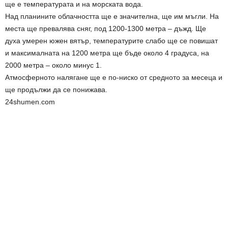
ще е температурата и на морската вода.
Над планините облачността ще е значителна, ще им мъгли. На
места ще превалява сняг, под 1200-1300 метра – дъжд. Ще
духа умерен южен вятър, температурите слабо ще се повишат
и максималната на 1200 метра ще бъде около 4 градуса, на
2000 метра – около минус 1.
Атмосферното налягане ще е по-ниско от средното за месеца и
ще продължи да се понижава.
24shumen.com