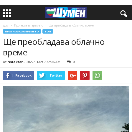
дом
Прогноза за времето
Ще преобладава облачно време
ПРОГНОЗА ЗА ВРЕМЕТО
ТОП
Ще преобладава облачно
време
от
redaktor
-
2022/01/09 7:32:06 AM
0
Facebook
Twitter