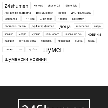
24shumen
Koncert
shumen24
Simfonieta
Агенция по заетостта
Васил Левски
Вебер
ДЛС "Паламара"
Менделсон
ПИН-код
Синя зона
Яворов
банкомат
деца
български филми
д-р Нигяр Джафер
интересно
кадри
новини
кражба
медия
музика
най-новото
незаконна сеч
паркинг
питейна вода
проверки
професия
сцена
такса
шумен
театър
топ
футбол
шуменски новини