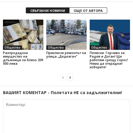
СВЪРЗАНИ НОВИНИ
ОЩЕ ОТ АВТОРА
Общество
Общество
Общество
Разпродадоха
Приключи ремонтът на
Пеевски: Горчиво за
имущество на
улица „Дедеагач“
Радев и Доган! Ще
длъжници за близо 209
работим срещу Сорос!
000 лева
Няма да откраднат
изборите!
ВАШИЯТ КОМЕНТАР - Полетата НЕ са задължителни!