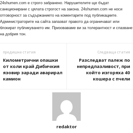
24shumen.com е строго забранено. Нарушителите ще бъдат
санкционирани с цялата строгост на закона. 24shumen.com не носи
отговорност за съдържанието на коментарите под публикациите.
Администраторите на сайта запазват правото да ограничават или
блокират публикуването им. Призоваваме ви за толерантност и спазване
на добрия тон.
предишна статия
Следваща статия
Километрични опашки
Разследват палеж по
от коли край Дибичкия
непредпазливост, при
язовир заради аварирал
който изгоряха 40
камион
кошера с пчели
redaktor