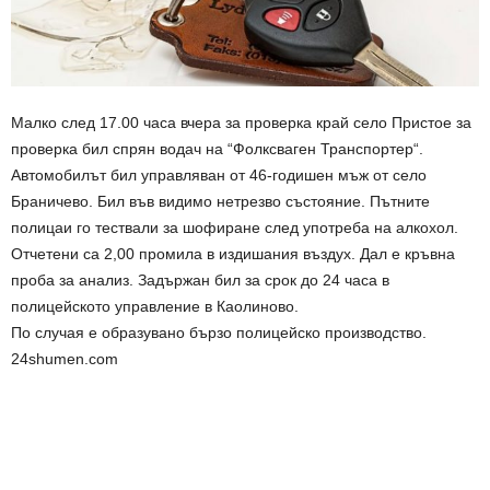
Малко след 17.00 часа вчера за проверка край село Пристое за
проверка бил спрян водач на “Фолксваген Транспортер“.
Автомобилът бил управляван от 46-годишен мъж от село
Браничево. Бил във видимо нетрезво състояние. Пътните
полицаи го тествали за шофиране след употреба на алкохол.
Отчетени са 2,00 промила в издишания въздух. Дал е кръвна
проба за анализ. Задържан бил за срок до 24 часа в
полицейското управление в Каолиново.
По случая е образувано бързо полицейско производство.
24shumen.com