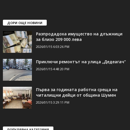
свържете се с нас:
24shumen@gmail.com или
shumen_24@abv.bg
ДОРИ ОЩЕ НОВИНИ
Разпродадоха имущество на длъжници
за близо 209 000 лева
2026/01/15 6:03:26 PM
Приключи ремонтът на улица „Дедеагач“
2026/01/15 4:48:20 PM
Първа за годината работна среща на
читалищни дейци от община Шумен
2026/01/15 3:29:11 PM