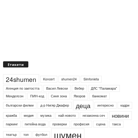
Етикети
24shumen
Koncert
shumen24
Simfonieta
Агенция по заетостта
Васил Левски
Вебер
ДЛС "Паламара"
Менделсон
ПИН-код
Синя зона
Яворов
банкомат
деца
български филми
д-р Нигяр Джафер
интересно
кадри