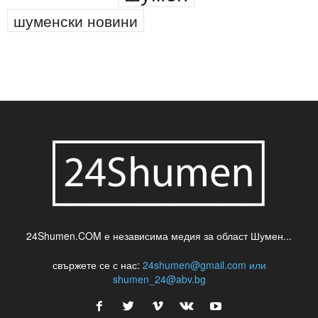
новини
кражба
медия
музика
най-новото
незаконна сеч
паркинг
питейна вода
проверки
професия
сцена
такса
шумен
театър
топ
футбол
шуменски новини
24Shumen.COM е независима медия за област Шумен...