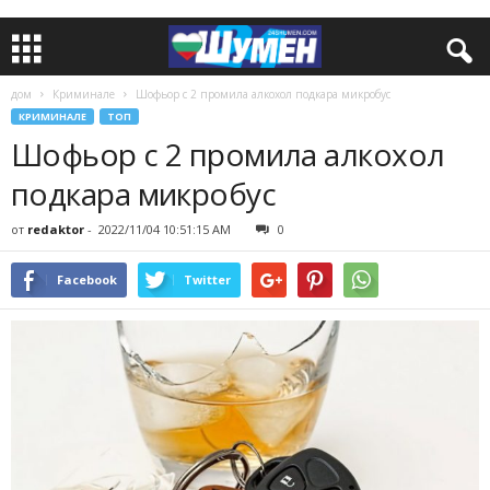
дом
Криминале
Шофьор с 2 промила алкохол подкара микробус
КРИМИНАЛЕ
ТОП
Шофьор с 2 промила алкохол
подкара микробус
от
redaktor
-
2022/11/04 10:51:15 AM
0
Facebook
Twitter