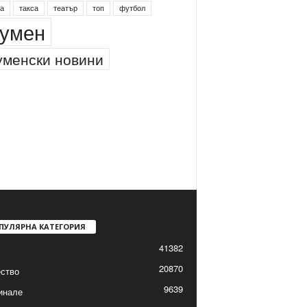
а
такса
театър
топ
футбол
умен
менски новини
ПУЛЯРНА КАТЕГОРИЯ
41382
20870
ство
9639
инале