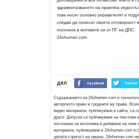
доплащанията все по-високи, което в с
здравеопазването на практика недостъп
това носят основно управителят и под
следва да понесат своята отговорност 
посочиха в мотивите си от ПГ на ДПС.
24shumen.com
ДЯЛ
Facebook
Twitter
Съдържанието на 24shumen.com и технологиит
авторското право и сродните му права. Всич
видео материали, публикувани в сайта, са с
друго. Допуска се публикуване на текстови
посочване на източника и добавяне на линк
материали, публикувани в 24shumen.com е с
цялата строгост на закона. 24shumen.com н