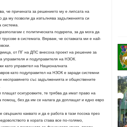
а, че причината за решението му е липсата на
о да му позволи да изпълнява задълженията си
а система.
е разполагам с политическата подкрепа, за да мога да
 трусове в системата. Вярвам, че оставката ми е най-
вски.
дмица, от ПГ на ДПС внесоха проект на решение за
а управителя и подуправителя на НЗОК.
ки като управител на Националната
вров като подуправител на НЗОК е заради системни
и несправянето със задълженията и обществените
.
 плащат осигуровките, те трябва да имат право на
а помощ, без да им се налага да доплащат и едно евро
 свършило каквато и да е работа в тази посока през
едоволството в хората става все по-голямо,