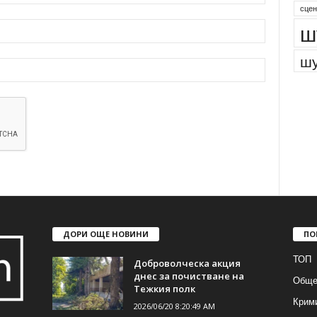
сцен
ш
шу
ДОРИ ОЩЕ НОВИНИ
ПО
ТОП
Доброволческа акция
днес за почистване на
Обще
Тежкия полк
Крим
2026/06/20 8:20:49 AM