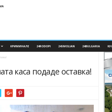
МА
КРИМИНАЛЕ
24RODOPI
24SMOLIAN
24BULGARIA
КУ
тавка!
та каса подаде оставка!