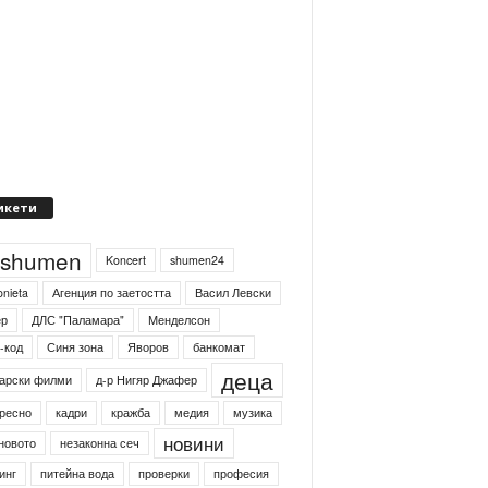
икети
4shumen
Koncert
shumen24
onieta
Агенция по заетостта
Васил Левски
ер
ДЛС "Паламара"
Менделсон
-код
Синя зона
Яворов
банкомат
деца
арски филми
д-р Нигяр Джафер
ресно
кадри
кражба
медия
музика
новини
новото
незаконна сеч
инг
питейна вода
проверки
професия