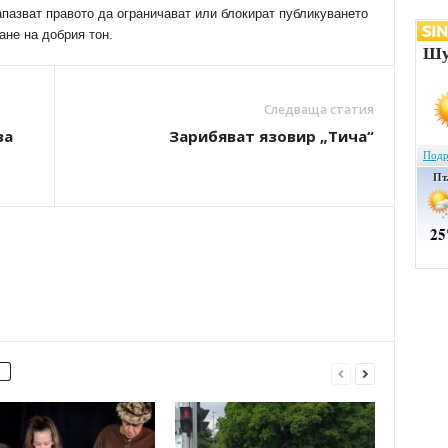
апазват правото да ограничават или блокират публикуването
ане на добрия тон.
Следваща статия
за
Зарибяват язовир „Тича“