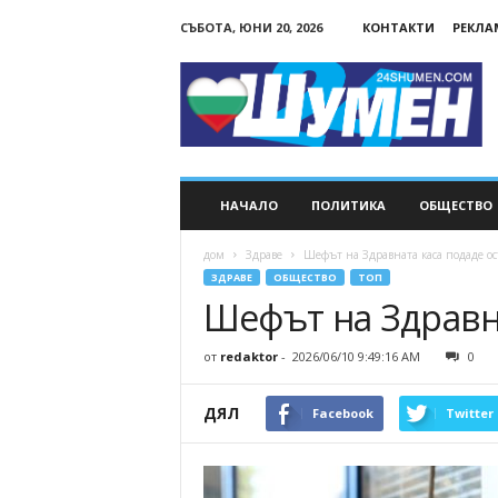
СЪБОТА, ЮНИ 20, 2026
КОНТАКТИ
РЕКЛА
24Shumen.COM
НАЧАЛО
ПОЛИТИКА
ОБЩЕСТВО
дом
Здраве
Шефът на Здравната каса подаде ос
ЗДРАВЕ
ОБЩЕСТВО
ТОП
Шефът на Здравна
от
redaktor
-
2026/06/10 9:49:16 AM
0
ДЯЛ
Facebook
Twitter