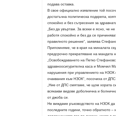
подава оставка.
В свое официално изявление той посочв
достатъчна политическа подкрепа, коят
спокойно и без сътресения за здравнат
„Без да увъртам. За всеки е ясно, че н
работя спокойно и без да се причиняват
правилното решение“, заявява Стефано
Припомняме, че в края на миналата се
предсрочно прекратяване на мандата н
„Освобождаването на Петко Стефановс
здравноосигурителна каса и Момчил Ма
нарушения при управлението на НЗОК 
очаквания към НЗОК“, посочиха от ДПС
„Ние от ДПС смятаме, че щом хората си
всякакви видове доболнична и болничн
от джоба си.
Не виждаме ръководството на НЗОК да е
последните години, точно обратното – н