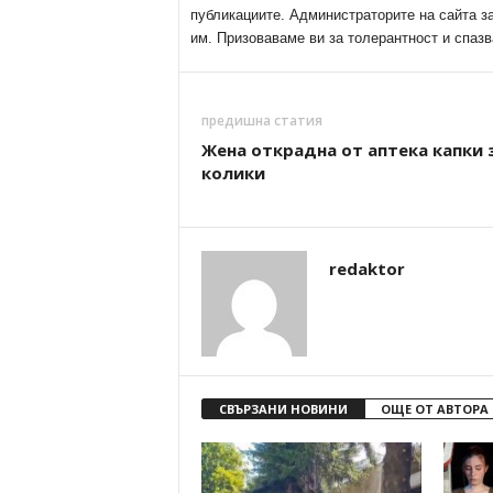
публикациите. Администраторите на сайта з
им. Призоваваме ви за толерантност и спазв
предишна статия
Жена открадна от аптека капки 
колики
redaktor
СВЪРЗАНИ НОВИНИ
ОЩЕ ОТ АВТОРА