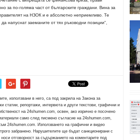
ъчетание с вихрещата се финансова криза, прави
но за по-голяма част от българските граждани. Вина за
управителят на НЗОК и е абсолютно неприемливо. Те
и да напуснат заеманите от тях ръководни позиции“,
е, използвани в него, са под закрила на Закона за
ки статии, репортажи, интервюта и други текстови, графични и
обственост на 24shumen.com, освен, ако изрично е посочено
 материали само след писмено съгласие на 24shumen.com,
 към 24shumen.com. Използването на графични и видео
трого забранено. Нарушителите ще бъдат санкционирани с
е носи отговорност за съдържанието на коментарите под