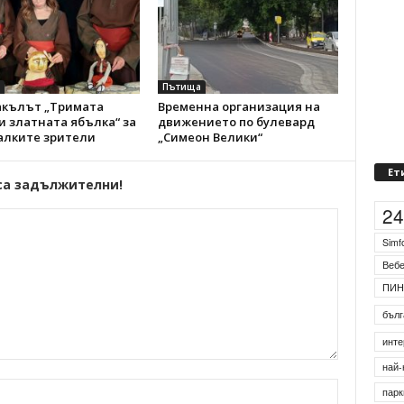
Пътища
акълът „Тримата
Временна организация на
и златната ябълка“ за
движението по булевард
алките зрители
„Симеон Велики“
Ет
са задължителни!
2
Simf
Веб
ПИН
бълг
инте
най-
парк