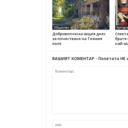
Общество
Култура
Доброволческа акция днес
Спект
за почистване на Тежкия
братя 
полк
най-м
ВАШИЯТ КОМЕНТАР - Полетата НЕ 