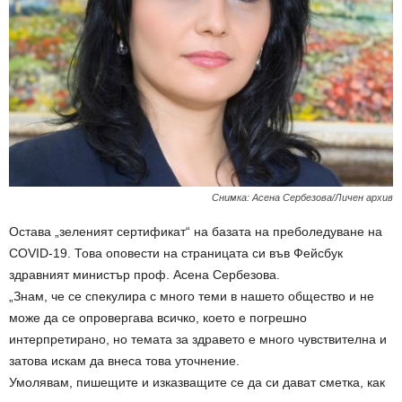
Снимка: Асена Сербезова/Личен архив
Остава „зеленият сертификат“ на базата на преболедуване на
COVID-19. Това оповести на страницата си във Фейсбук
здравният министър проф. Асена Сербезова.
„Знам, че се спекулира с много теми в нашето общество и не
може да се опровергава всичко, което е погрешно
интерпретирано, но темата за здравето е много чувствителна и
затова искам да внеса това уточнение.
Умолявам, пишещите и изказващите се да си дават сметка, как