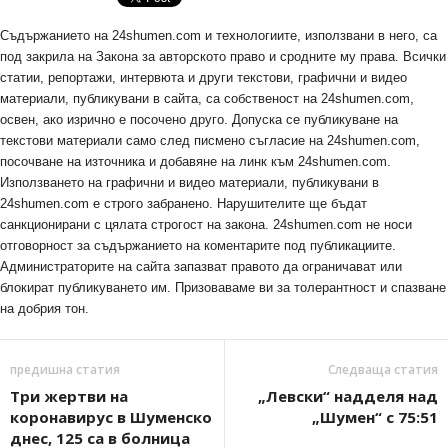
Съдържанието на 24shumen.com и технологиите, използвани в него, са
под закрила на Закона за авторското право и сродните му права. Всички
статии, репортажи, интервюта и други текстови, графични и видео
материали, публикувани в сайта, са собственост на 24shumen.com,
освен, ако изрично е посочено друго. Допуска се публикуване на
текстови материали само след писмено съгласие на 24shumen.com,
посочване на източника и добавяне на линк към 24shumen.com.
Използването на графични и видео материали, публикувани в
24shumen.com е строго забранено. Нарушителите ще бъдат
санкционирани с цялата строгост на закона. 24shumen.com не носи
отговорност за съдържанието на коментарите под публикациите.
Администраторите на сайта запазват правото да ограничават или
блокират публикуването им. Призоваваме ви за толерантност и спазване
на добрия тон.
предишна статия
Следваща статия
Три жертви на
„Левски“ надделя над
коронавирус в Шуменско
„Шумен“ с 75:51
днес, 125 са в болница