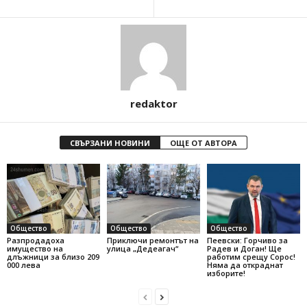
redaktor
СВЪРЗАНИ НОВИНИ
ОЩЕ ОТ АВТОРА
Общество
Общество
Общество
Разпродадоха
Приключи ремонтът на
Пеевски: Горчиво за
имущество на
улица „Дедеагач“
Радев и Доган! Ще
длъжници за близо 209
работим срещу Сорос!
000 лева
Няма да откраднат
изборите!