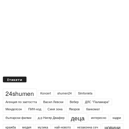
Етикети
24shumen
Koncert
shumen24
Simfonieta
Агенция по заетостта
Васил Левски
Вебер
ДЛС "Паламара"
Менделсон
ПИН-код
Синя зона
Яворов
банкомат
деца
български филми
д-р Нигяр Джафер
интересно
кадри
новини
кражба
медия
музика
най-новото
незаконна сеч