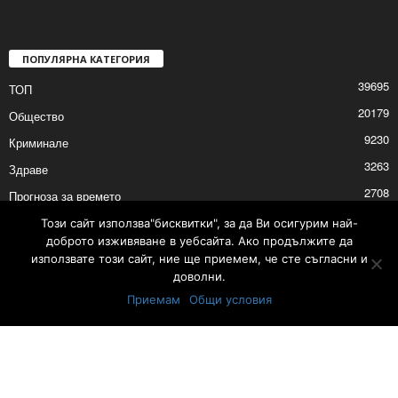
ПОПУЛЯРНА КАТЕГОРИЯ
39695
ТОП
20179
Общество
9230
Криминале
3263
Здраве
2708
Прогноза за времето
2527
Политика
Този сайт използва"бисквитки", за да Ви осигурим най-
доброто изживяване в уебсайта. Ако продължите да
2525
Култура
използвате този сайт, ние ще приемем, че сте съгласни и
доволни.
Приемам
Общи условия
Контакти
Реклама
© © 2017 24Shumen.COM. Изработка и поддръжка от
Timag.EU
и
CHOCHEV TEAM