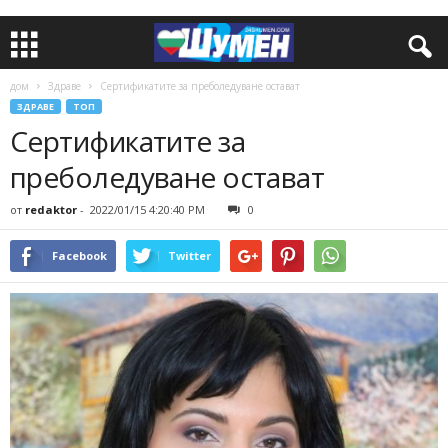
дом
Здраве
Сертификатите за преболедуване остават
ЗДРАВЕ
ТОП
Сертификатите за
преболедуване остават
от
redaktor
-
2022/01/15 4:20:40 PM
0
Facebook
Twitter