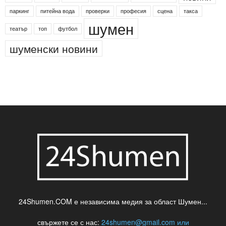
паркинг
питейна вода
проверки
професия
сцена
такса
шумен
театър
топ
футбол
шуменски новини
24Shumen.COM е независима медия за област Шумен...
свържете се с нас:
24shumen@gmail.com или