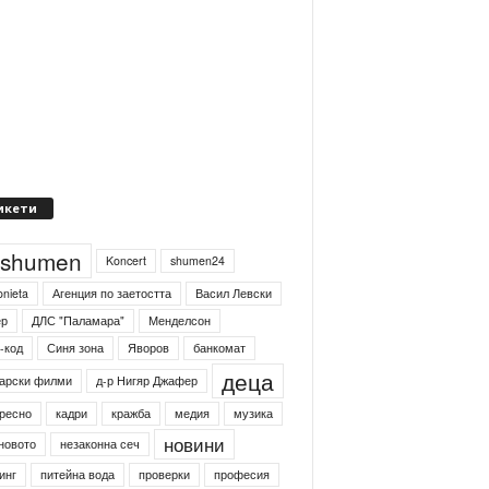
икети
4shumen
Koncert
shumen24
onieta
Агенция по заетостта
Васил Левски
ер
ДЛС "Паламара"
Менделсон
-код
Синя зона
Яворов
банкомат
деца
арски филми
д-р Нигяр Джафер
ресно
кадри
кражба
медия
музика
новини
новото
незаконна сеч
инг
питейна вода
проверки
професия