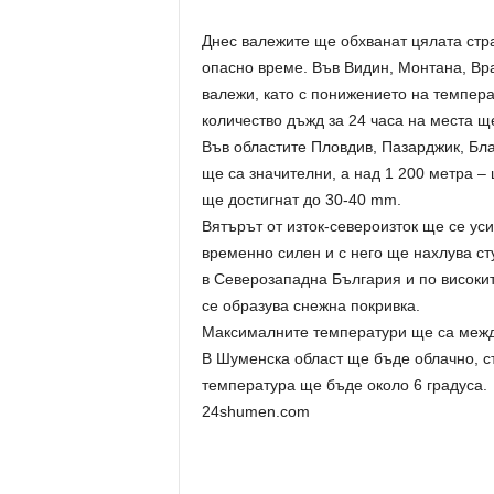
Днес валежите ще обхванат цялата стра
опасно време. Във Видин, Монтана, Вр
валежи, като с понижението на темпера
количество дъжд за 24 часа на места щ
Във областите Пловдив, Пазарджик, Бл
ще са значителни, а над 1 200 метра – 
ще достигнат до 30-40 mm.
Вятърът от изток-североизток ще се ус
временно силен и с него ще нахлува ст
в Северозападна България и по високи
се образува снежна покривка.
Максималните температури ще са между
В Шуменска област ще бъде облачно, с
температура ще бъде около 6 градуса.
24shumen.com