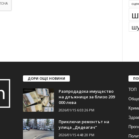
сцен
ш
шу
ДОРИ ОЩЕ НОВИНИ
ПО
ТОП
Разпродадоха имущество
на длъжници за близо 209
Обще
000 лева
Крим
2026/01/15 6:03:26 PM
Здра
Приключи ремонтът на
Прогн
улица „Дедеагач“
2026/01/15 4:48:20 PM
Поли