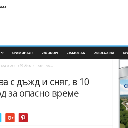
АМА
КРИМИНАЛЕ
24RODOPI
24SMOLIAN
24BULGARIA
КУ
жд и сняг, в 10 области – жълт код...
 с дъжд и сняг, в 10
од за опасно време