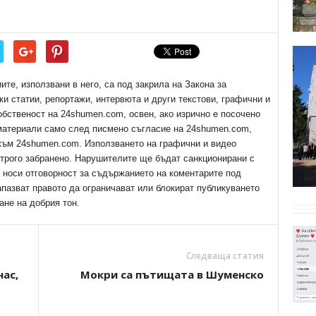
е, използвани в него, са под закрила на Закона за
ки статии, репортажи, интервюта и други текстови, графични и
обственост на 24shumen.com, освен, ако изрично е посочено
 материали само след писмено съгласие на 24shumen.com,
 към 24shumen.com. Използването на графични и видео
трого забранено. Нарушителите ще бъдат санкционирани с
е носи отговорност за съдържанието на коментарите под
апазват правото да ограничават или блокират публикуването
ане на добрия тон.
Следваща статия
нас,
Мокри са пътищата в Шуменско