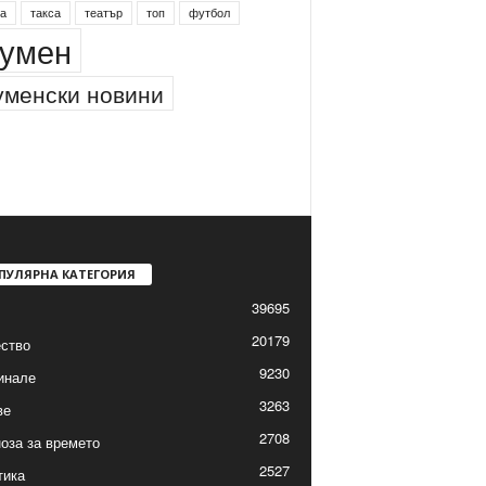
а
такса
театър
топ
футбол
умен
менски новини
ПУЛЯРНА КАТЕГОРИЯ
39695
20179
ство
9230
инале
3263
ве
2708
оза за времето
2527
тика