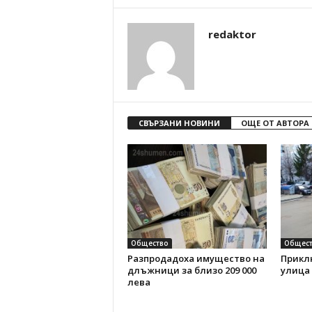
redaktor
СВЪРЗАНИ НОВИНИ
ОЩЕ ОТ АВТОРА
Общество
Общест
Разпродадоха имущество на
Прикл
длъжници за близо 209 000
улица
лева