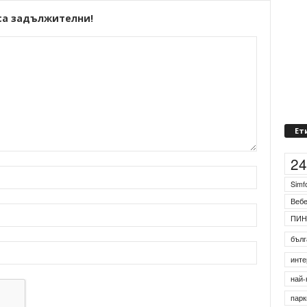
са задължителни!
Ет
2
Simf
Веб
ПИН
бълг
инте
най-
парк