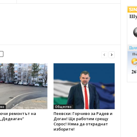
во
Общество
ючи ремонтът на
Пеевски: Горчиво за Радев и
 „Дедеагач“
Доган! Ще работим срещу
Сорос! Няма да откраднат
изборите!