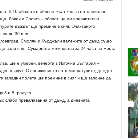
на. В 10 области е обявен жълт код за потенциално
аца, Ловеч и София – област ще има значителни
турите дъждът ще премине в сняг. Очакваното
е са до 30 mm.
агоевград, Смолян и Кърджали валежите от дъжд също
ще вали сняг. Сумарните количества за 24 часа на места
илва, ще е умерен, вечерта в Източна България –
уден въздух. С понижението на температурите, дъждът
те западни полета ще премине в сняг и ще започне да
 3 и 8 градуса.
ъс слаби превалявания от дъжд, а дневната