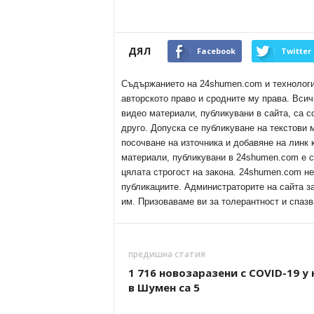
ДЯЛ
Facebook
Twitter
Съдържанието на 24shumen.com и технологиит
авторското право и сродните му права. Всич
видео материали, публикувани в сайта, са с
друго. Допуска се публикуване на текстови
посочване на източника и добавяне на линк
материали, публикувани в 24shumen.com е с
цялата строгост на закона. 24shumen.com н
публикациите. Администраторите на сайта з
им. Призоваваме ви за толерантност и спазв
предишна статия
1 716 новозаразени с COVID-19 у 
в Шумен са 5