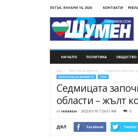
ПЕТЪК, ЯНУАРИ 16, 2026
КОНТАКТИ
РЕКЛ
24Shumen.COM
НАЧАЛО
ПОЛИТИКА
ОБЩЕСТВО
дом
Прогноза за времето
Седмицата започва с дъ
ПРОГНОЗА ЗА ВРЕМЕТО
ТОП
Седмицата започва
области – жълт к
от
redaktor
-
2022/01/10 7:26:01 AM
0
ДЯЛ
Facebook
Twitter