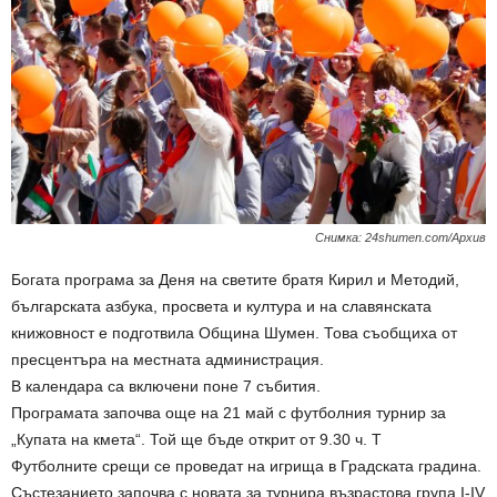
Снимка: 24shumen.com/Архив
Богата програма за Деня на светите братя Кирил и Методий,
българската азбука, просвета и култура и на славянската
книжовност е подготвила Община Шумен. Това съобщиха от
пресцентъра на местната администрация.
В календара са включени поне 7 събития.
Програмата започва още на 21 май с футболния турнир за
„Купата на кмета“. Той ще бъде открит от 9.30 ч. Т
Футболните срещи се проведат на игрища в Градската градина.
Състезанието започва с новата за турнира възрастова група I-IV