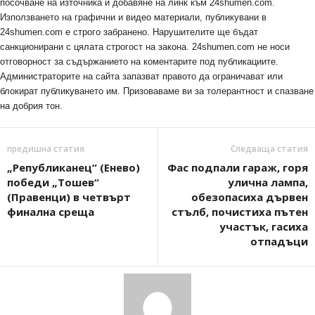
посочване на източника и добавяне на линк към 24shumen.com.
Използването на графични и видео материали, публикувани в
24shumen.com е строго забранено. Нарушителите ще бъдат
санкционирани с цялата строгост на закона. 24shumen.com не носи
отговорност за съдържанието на коментарите под публикациите.
Администраторите на сайта запазват правото да ограничават или
блокират публикуването им. Призоваваме ви за толерантност и спазване
на добрия тон.
предишна статия
Следваща статия
„Републиканец“ (Енево)
Фас подпали гараж, горя
победи „Тошев“
улична лампа,
(Правенци) в четвърт
обезопасиха дървен
финална среща
стълб, почистиха пътен
участък, гасиха
отпадъци