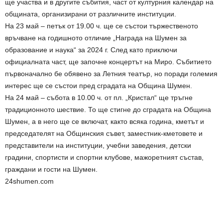
ще участва и в другите събития, част от културния календар на
общината, организирани от различните институции.
На 23 май – петък от 19.00 ч. ще се състои тържественото
връчване на годишното отличие „Награда на Шумен за
образование и наука“ за 2024 г. След като приключи
официалната част, ще започне концертът на Миро. Събитието
първоначално бе обявено за Летния театър, но поради големия
интерес ще се състои пред сградата на Община Шумен.
На 24 май – събота в 10.00 ч. от пл. „Кристал“ ще тръгне
традиционното шествие. То ще стигне до сградата на Община
Шумен, а в него ще се включат, както всяка година, кметът и
председателят на Общинския съвет, заместник-кметовете и
представители на институции, учебни заведения, детски
градини, спортисти и спортни клубове, мажоретният състав,
граждани и гости на Шумен.
24shumen.com