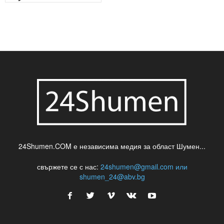
24Shumen.COM е независима медия за област Шумен...
свържете се с нас:
24shumen@gmail.com или
shumen_24@abv.bg