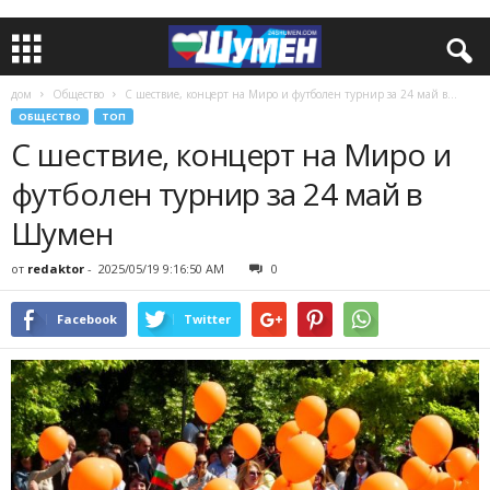
дом
Общество
С шествие, концерт на Миро и футболен турнир за 24 май в...
ОБЩЕСТВО
ТОП
С шествие, концерт на Миро и
футболен турнир за 24 май в
Шумен
от
redaktor
-
2025/05/19 9:16:50 AM
0
Facebook
Twitter