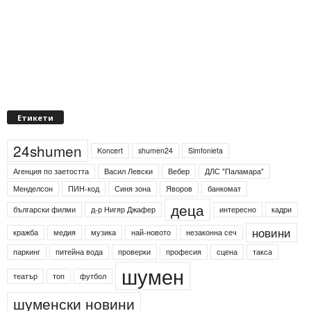
Етикети
24shumen
Koncert
shumen24
Simfonieta
Агенция по заетостта
Васил Левски
Вебер
ДЛС "Паламара"
Менделсон
ПИН-код
Синя зона
Яворов
банкомат
деца
български филми
д-р Нигяр Джафер
интересно
кадри
новини
кражба
медия
музика
най-новото
незаконна сеч
паркинг
питейна вода
проверки
професия
сцена
такса
шумен
театър
топ
футбол
шуменски новини