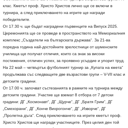
клас. Кметът проф. Христо Христов лично ще се включи в
турнира, а след приключването на игрите ще награди
победителите.
От 17.30 ч. ще бъдат наградени първенците на Випуск 2025.
Церемонията ще се проведе в пространството на Мемориалния
комплекс „Създатели на българската държава“. За 21-ва
поредна година най-достойните зрелостници от шуменските
училища ще получат отличия, които са знак за високи
постижения, отличен успех, за проявено усърдие и упорит труд.
На 22 май – четвъртък футболният турнир за „Купата на кмета“
продължава със следващите две възрастови групи – V-VII клас и
детските градини.
От 17.00 ч. започват състезанията в рамките на турнира между
детските градини. Участие ще вземат 8 отбора от 7 детски
градини: ДГ „Космонавт“, ДГ „Щурче“, ДГ „Братя Грим“, ДГ
„Смехорани“, ДГ „Конче Вихрогонче“, ДГ „Изворче“, ДГ
„Пролетна дъга“. След приключването на игрите кметът проф.
Христо Христов ще награди участниците. През целия ден той