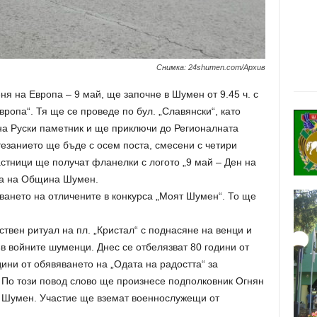
Снимка: 24shumen.com/Архив
ня на Европа – 9 май, ще започне в Шумен от 9.45 ч. с
ропа“. Тя ще се проведе по бул. „Славянски“, като
на Руски паметник и ще приключи до Регионалната
езанието ще бъде с осем поста, смесени с четири
стници ще получат фланелки с логото „9 май – Ден на
ра на Община Шумен.
ането на отличените в конкурса „Моят Шумен“. То ще
ствен ритуал на пл. „Кристал“ с поднасяне на венци и
в войните шуменци. Днес се отбелязват 80 години от
ни от обявяването на „Одата на радостта“ за
По този повод слово ще произнесе подполковник Огнян
 Шумен. Участие ще вземат военнослужещи от