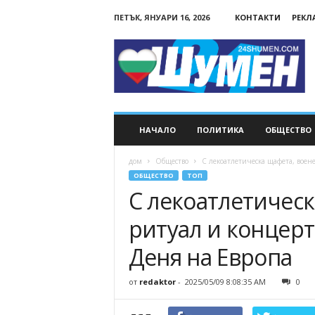
ПЕТЪК, ЯНУАРИ 16, 2026
КОНТАКТИ
РЕКЛ
24Shumen.COM
НАЧАЛО
ПОЛИТИКА
ОБЩЕСТВО
дом
Общество
С лекоатлетическа щафета, воен
ОБЩЕСТВО
ТОП
С лекоатлетическ
ритуал и концер
Деня на Европа
от
redaktor
-
2025/05/09 8:08:35 AM
0