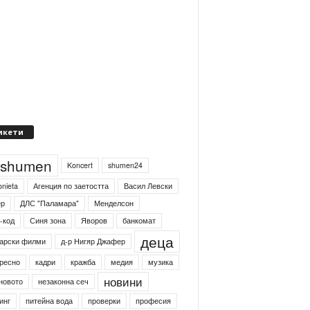
икети
4shumen
Koncert
shumen24
onieta
Агенция по заетостта
Васил Левски
ер
ДЛС "Паламара"
Менделсон
-код
Синя зона
Яворов
банкомат
деца
арски филми
д-р Нигяр Джафер
ресно
кадри
кражба
медия
музика
новини
новото
незаконна сеч
инг
питейна вода
проверки
професия