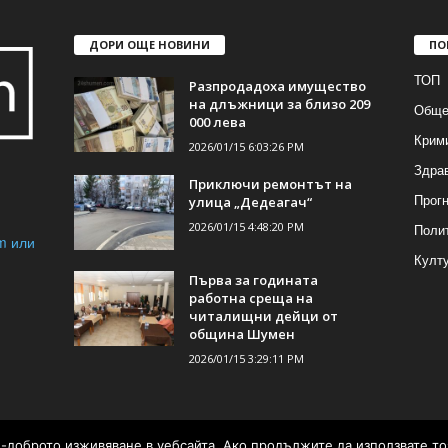
ДОРИ ОЩЕ НОВИНИ
ПО
ТОП
Разпродадоха имущество
на длъжници за близо 209
Обще
000 лева
Крим
2026/01/15 6:03:26 PM
Здра
Приключи ремонтът на
Прогн
улица „Дедеагач“
2026/01/15 4:48:20 PM
Поли
m или
Култ
Първа за годината
работна среща на
читалищни дейци от
община Шумен
2026/01/15 3:29:11 PM
ай-доброто изживяване в уебсайта. Ако продължите да използвате то