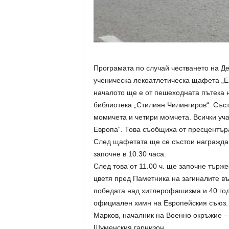
Програмата по случай честването на Де
ученическа лекоатлетическа щафета „Ев
началото ще е от пешеходната пътека 
библиотека „Стилиян Чилингиров“. Съст
момичета и четири момчета. Всички уча
Европа“. Това съобщиха от пресцентъ
След щафетата ще се състои награждав
започне в 10.30 часа.
След това от 11.00 ч. ще започне търже
цветя пред Паметника на загиналите въ
победата над хитлерофашизма и 40 годи
официален химн на Европейския съюз. 
Марков, началник на Военно окръжие –
Шуменския гарнизон.