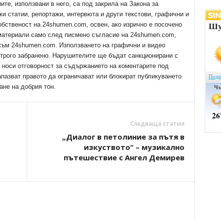
е, използвани в него, са под закрила на Закона за
ки статии, репортажи, интервюта и други текстови, графични и
обственост на 24shumen.com, освен, ако изрично е посочено
 материали само след писмено съгласие на 24shumen.com,
 към 24shumen.com. Използването на графични и видео
трого забранено. Нарушителите ще бъдат санкционирани с
е носи отговорност за съдържанието на коментарите под
апазват правото да ограничават или блокират публикуването
ане на добрия тон.
Следваща статия
„Диалог в петолиние за пътя в
изкуството“ – музикално
пътешествие с Ангел Демирев