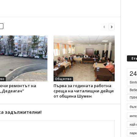
Ет
2
во
Общество
Simf
ючи ремонтът на
Първа за годината работна
Веб
 „Дедеагач“
среща на читалищни дейци
от община Шумен
ПИН
бълг
са задължителни!
инте
най-
парк