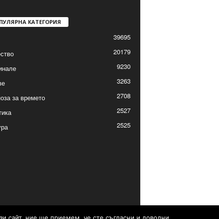
ПУЛЯРНА КАТЕГОРИЯ
39695
20179
ство
9230
инале
3263
ве
2708
оза за времето
2527
тика
2525
ура
зи сайт, ние ще приемем, че сте съгласни и доволни.