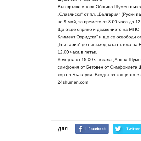
Във връзка с това Община Шумен въве
„Славянски“ от пл. „България“ (Руски п
на 9 май, за времето от 8.00 часа до 12
Ще бъде спряно и движението на МПС по
Климент Охридски“ и ще се освободи от
„България“ до пешеходната пътека на Р
12.00 часа в петък.
Вечерта от 19.00 ч. в зала „Арена Шум
симфония от Бетовен от Симфониета 
хор на България. Входът за концерта е 
24shumen.com
ДЯЛ
Facebook
Twitter