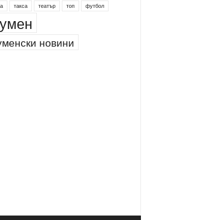
а
такса
театър
топ
футбол
умен
менски новини