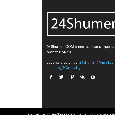
24Shumen.COM е независима медия за
област Шумен...
свържете се с нас:
24shumen@gmail.co
shumen_24@abv.bg
Този сайт използва"бисквитки", за да Ви осигурим н