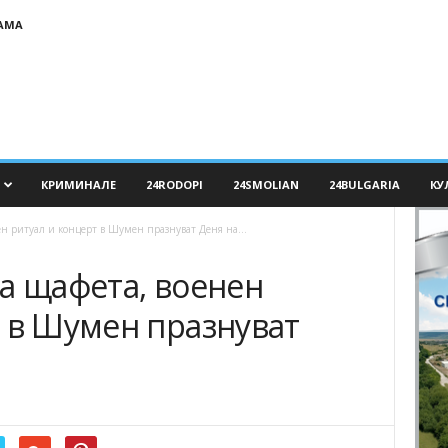
АМА
КРИМИНАЛЕ
24RODOPI
24SMOLIAN
24BULGARIA
КУ
ен ритуал и концерт в Шумен празнуват Деня на...
а щафета, военен
т в Шумен празнуват