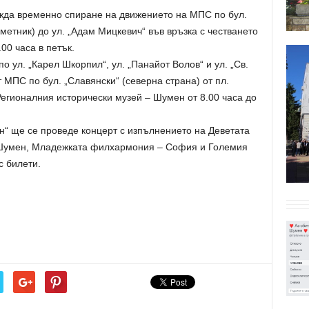
жда временно спиране на движението на МПС по бул.
аметник) до ул. „Адам Мицкевич“ във връзка с честването
.00 часа в петък.
 ул. „Карел Шкорпил“, ул. „Панайот Волов“ и ул. „Св.
 МПС по бул. „Славянски“ (северна страна) от пл.
егионалния исторически музей – Шумен от 8.00 часа до
ен“ ще се проведе концерт с изпълнението на Деветата
Шумен, Младежката филхармония – София и Големия
с билети.