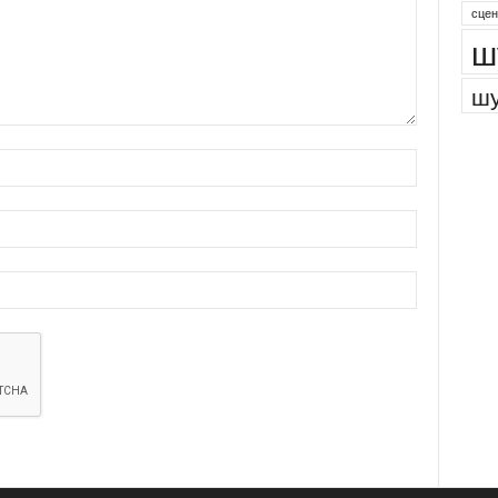
сцен
ш
шу