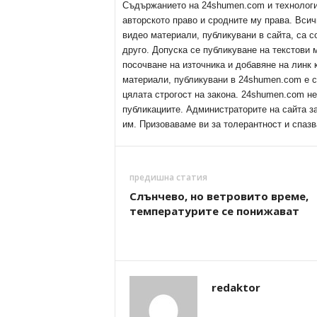
Съдържанието на 24shumen.com и технологиит
авторското право и сродните му права. Всич
видео материали, публикувани в сайта, са с
друго. Допуска се публикуване на текстови
посочване на източника и добавяне на линк
материали, публикувани в 24shumen.com е с
цялата строгост на закона. 24shumen.com н
публикациите. Администраторите на сайта з
им. Призоваваме ви за толерантност и спазв
предишна статия
Слънчево, но ветровито време,
температурите се понижават
redaktor