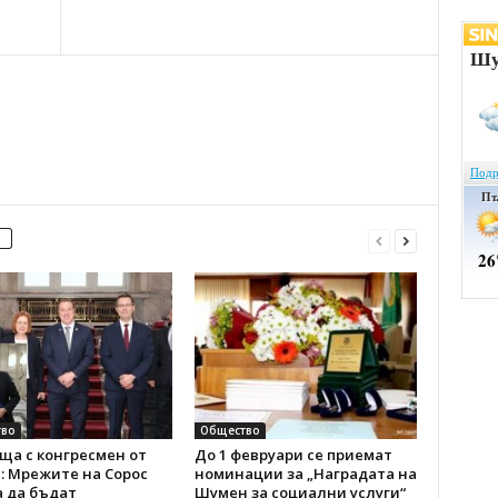
во
Общество
ща с конгресмен от
До 1 февруари се приемат
: Мрежите на Сорос
номинации за „Наградата на
а да бъдат
Шумен за социални услуги“