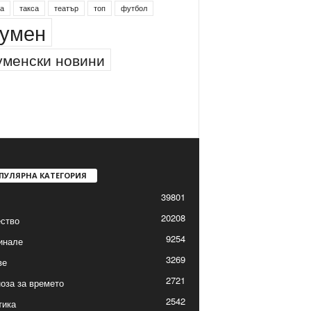
а
такса
театър
топ
футбол
умен
менски новини
ПУЛЯРНА КАТЕГОРИЯ
39801
20208
ство
9254
инале
3269
ве
2721
оза за времето
2542
тика