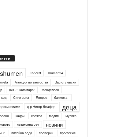
икети
4shumen
Koncert
shumen24
onieta
Агенция по заетостта
Васил Левски
ер
ДЛС "Паламара"
Менделсон
-код
Синя зона
Яворов
банкомат
деца
арски филми
д-р Нигяр Джафер
ресно
кадри
кражба
медия
музика
новини
новото
незаконна сеч
инг
питейна вода
проверки
професия