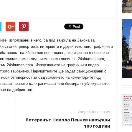
е, използвани в него, са под закрила на Закона за
ки статии, репортажи, интервюта и други текстови, графични и
обственост на 24shumen.com, освен, ако изрично е посочено
 материали само след писмено съгласие на 24shumen.com,
 към 24shumen.com. Използването на графични и видео
трого забранено. Нарушителите ще бъдат санкционирани с
е носи отговорност за съдържанието на коментарите под
апазват правото да ограничават или блокират публикуването
ане на добрия тон.
Следваща статия
Ветеранът Никола Пенчев навърши
100 години