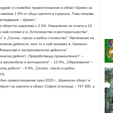
рудово и служебно правоотношение в област Шумен за
ставлява 1.9% от общо наетите в страната. Това показва
зследвания – Шумен”.
 в областта намалява с 2.5%. Намаление се отчита в 14
о най-голямо е в „Хотелиерство и ресторантьорство”,
” и „Селско, горско и рибно стопанство”. Увеличение на
мически дейности, като то е най-значимо в „Хуманно
Финансови и застрахователни дейности”.
омическа дейност „Преработваща промишленост” –
на автомобили и мотоциклети” – 13.4%, „Образование” –
лна работа” – 9.5%, „Селско, горско и рибно
.6%.
ебно правоотношение през 2020 г., Шуменска област е
 броят на наетите в област София (столица) – 747 400, а