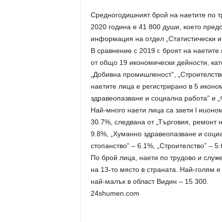
Средногодишният брой на наетите по т
2020 година е 41 800 души, което пред
информация на отдел „Статистически и
В сравнение с 2019 г. броят на наетите
от общо 19 икономически дейности, кат
„Добивна промишленост”, „Строителство
наетите лица е регистрирано в 5 иконо
здравеопазване и социална работа” и „
Най-много наети лица са заети l иuон
30.7%, следвана от „Търговия, ремонт 
9.8%, „Хуманно здравеопазване и социа
стопанство” – 6.1%, „Строителство” – 5
По брой лица, наети по трудово и служ
на 13-то място в страната. Най-голям е
най-малък в област Видин – 15 300.
24shumen.com