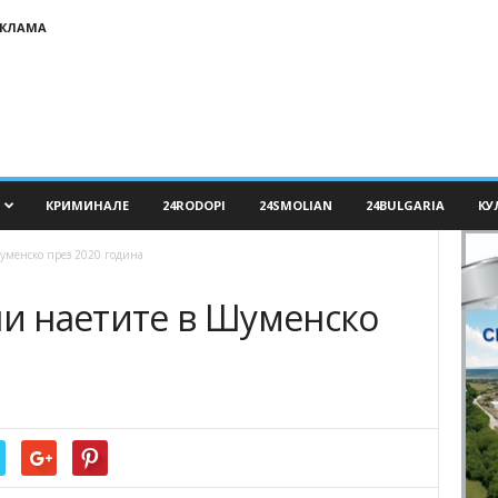
ЕКЛАМА
КРИМИНАЛЕ
24RODOPI
24SMOLIAN
24BULGARIA
КУ
уменско през 2020 година
ли наетите в Шуменско