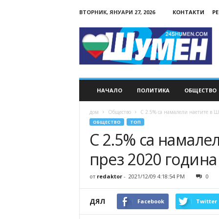
ВТОРНИК, ЯНУАРИ 27, 2026
КОНТАКТИ
Р
24Shumen.COM
НАЧАЛО
ПОЛИТИКА
ОБЩЕСТВО
дом
Общество
С 2.5% са намалели наетите в Ш
ОБЩЕСТВО
ТОП
С 2.5% са намале
през 2020 година
от
redaktor
-
2021/12/09 4:18:54 PM
0
ДЯЛ
Facebook
Twitter