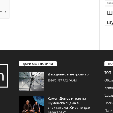
сцен
ш
шу
ДОРИ ОЩЕ НОВИНИ
ПО
ТОП
Дъждовно и ветровито
Обще
2026/01/27 7:12:46 AM
Крим
Здра
Камен Донев играе на
Прогн
шуменска сцена в
спектакъла „Сирано дьо
Поли
Бержерак“