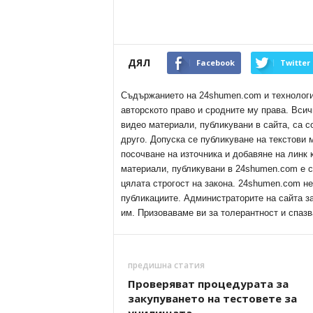
ДЯЛ
Facebook
Twitter
Съдържанието на 24shumen.com и технологиит
авторското право и сродните му права. Всич
видео материали, публикувани в сайта, са с
друго. Допуска се публикуване на текстови
посочване на източника и добавяне на линк
материали, публикувани в 24shumen.com е с
цялата строгост на закона. 24shumen.com н
публикациите. Администраторите на сайта з
им. Призоваваме ви за толерантност и спазв
предишна статия
Проверяват процедурата за
закупуването на тестовете за