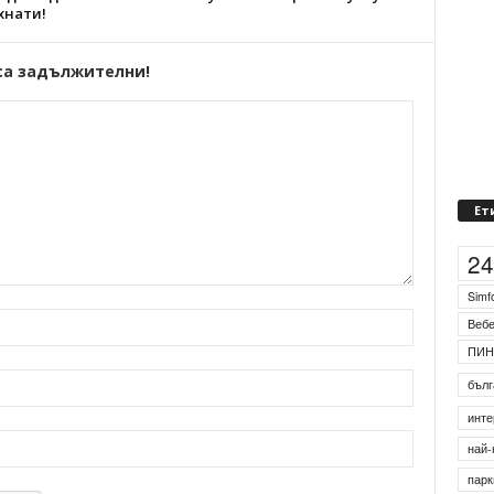
хнати!
са задължителни!
Ет
2
Simf
Веб
ПИН
бълг
инте
най-
парк