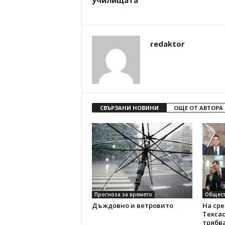
училищата
redaktor
СВЪРЗАНИ НОВИНИ
ОЩЕ ОТ АВТОРА
Прогноза за времето
Общест
Дъждовно и ветровито
На сре
Тексас
трябв