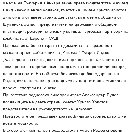
у нас и на България в Анкара техни превъзходителства Мехмед
Саид Уянък и Ангел Чолаков, кметът на Шумен Христо Христов,
дипломати от двете страни, депутати, кметове на общини от
Шуменска област, представители на държавни и общински
институции, ректори на висши училища, търговски партньори на
комбината от Европа и САЩ.
Церемонията беше открита от домакина на тържеството,
мажоритарния собственик на „Алкомет“ Фикрет Индже.
„Благодаря на всички, които имат принос за реализацията на
този проект – ва целия екип, на двамата генерални директори,
на партньорите. Но най-вече бих искал да благодаря на г-н
Радев, който постави пръв подписа си под този инвестиционен
проект“, сподели г-н Индже.
Приветствия поднесоха вицепремиерът Александър Пулев,
посланиците на двете страни, кметът Христо Христов,
представители на ръководството на „Алкомет“.
Пред гостите бе представен кратък филм за строителството на
новите мощности.
В словото си министър-председателят Румен Радев сподели: