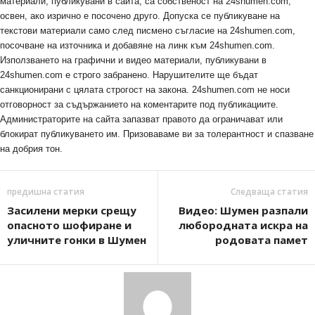
материали, публикувани в сайта, са собственост на 24shumen.com,
освен, ако изрично е посочено друго. Допуска се публикуване на
текстови материали само след писмено съгласие на 24shumen.com,
посочване на източника и добавяне на линк към 24shumen.com.
Използването на графични и видео материали, публикувани в
24shumen.com е строго забранено. Нарушителите ще бъдат
санкционирани с цялата строгост на закона. 24shumen.com не носи
отговорност за съдържанието на коментарите под публикациите.
Администраторите на сайта запазват правото да ограничават или
блокират публикуването им. Призоваваме ви за толерантност и спазване
на добрия тон.
предишна статия
Следваща статия
Засилени мерки срещу
Видео: Шумен разпали
опасното шофиране и
любородната искра на
уличните гонки в Шумен
родовата памет