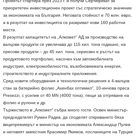
Проектът стартира през 2023 г. и получи Сертификат за
приоритетен инвестиционен проект със стратегическо значение
за икономиката на България. Неговата стойност е 70 млн. евро,
а в резултат на инвестицията се разкриват нови 160 работни
места.
В резултат капацитетът на „Алкомет“ АД за производство на
валцови продукти се увеличава до 115 хил. тона годишно, на
пресови продукти – до 45 хил. тона, сериозен е ръстът на
продуктовото портфолио, насочен към автомобилната
индустрия, електромобилността, възобновяемата енергия,
строителството и индустриалните приложения.
Сред новите оборудвания и технологични решения е 4-валцов
стан за батерийно фолио „Ахенбах оптимил“, 10-инчова преса
Presezzi, с усилие от 40 MN (4000 тона), пещи за отгряване на
фолио и рулони и др.
Тържеството в „Алкомет“ събра много гости. Освен министър-
председателят Румен Радев, да споделят откриването бяха
вицепремиерът и министър на икономиката Александър Пулев
и неговият заместник Красимир Якимов, посланиците на Турция