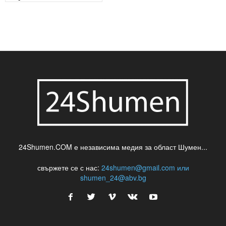
24Shumen.COM е независима медия за област Шумен...
свържете се с нас:
24shumen@gmail.com или
shumen_24@abv.bg