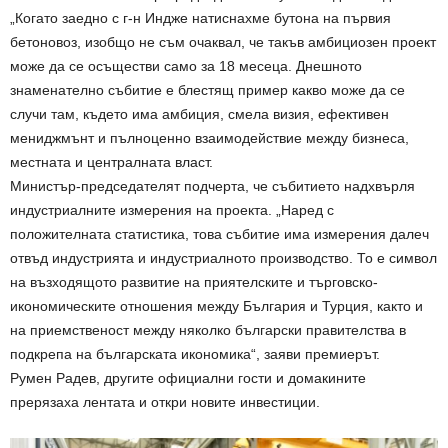
„Когато заедно с г-н Индже натиснахме бутона на първия
бетоновоз, изобщо не съм очаквал, че такъв амбициозен проект
може да се осъществи само за 18 месеца. Днешното
знаменателно събитие е блестящ пример какво може да се
случи там, където има амбиция, смела визия, ефективен
мениджмънт и пълноценно взаимодействие между бизнеса,
местната и централната власт.
Министър-председателят подчерта, че събитието надхвърля
индустриалните измерения на проекта. „Наред с
положителната статистика, това събитие има измерения далеч
отвъд индустрията и индустриалното производство. То е символ
на възходящото развитие на приятелските и търговско-
икономическите отношения между България и Турция, както и
на приемственост между няколко български правителства в
подкрепа на българската икономика“, заяви премиерът.
Румен Радев, другите официални гости и домакините
прерязаха лентата и откри новите инвестиции.