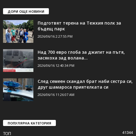
ДОРИ ОЩЕ НОВИНИ
Подготвят терена на Тежкия полк за
бъдещ парк
2026/06/16 2:27:55 PM
Над 700 евро глоба за джигит на пътя,
засякоха зад волана...
2026/06/16 12:40:34 PM
След семеен скандал брат наби сестра си,
друг шамароса приятелката си
2026/06/16 11:26:07 AM
ПОПУЛЯРНА КАТЕГОРИЯ
41344
ТОП