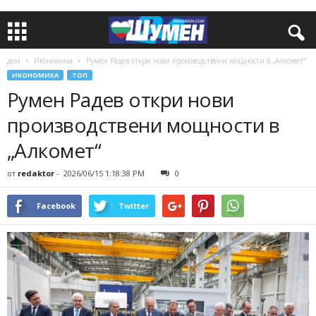
дом
Икономика
Румен Радев откри нови производствени мощности в „Алкомет“
ИКОНОМИКА
ТОП
Румен Радев откри нови
производствени мощности в
„Алкомет“
от
redaktor
-
2026/06/15 1:18:38 PM
0
Facebook
Twitter