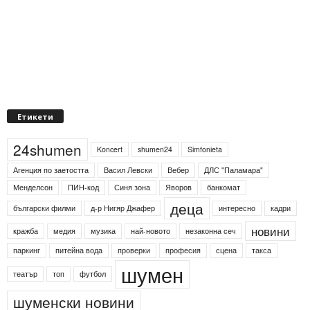
Етикети
24shumen
Koncert
shumen24
Simfonieta
Агенция по заетостта
Васил Левски
Вебер
ДЛС "Паламара"
Менделсон
ПИН-код
Синя зона
Яворов
банкомат
деца
български филми
д-р Нигяр Джафер
интересно
кадри
новини
кражба
медия
музика
най-новото
незаконна сеч
паркинг
питейна вода
проверки
професия
сцена
такса
шумен
театър
топ
футбол
шуменски новини