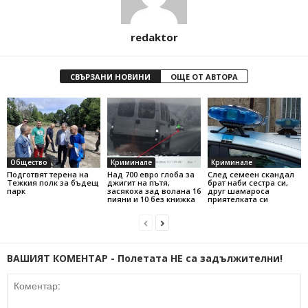
redaktor
СВЪРЗАНИ НОВИНИ
ОЩЕ ОТ АВТОРА
Общество
Криминале
Криминале
Подготвят терена на
Над 700 евро глоба за
След семеен скандал
Тежкия полк за бъдещ
джигит на пътя,
брат наби сестра си,
парк
засякоха зад волана 16
друг шамароса
пияни и 10 без книжка
приятелката си
ВАШИЯТ КОМЕНТАР - Полетата НЕ са задължителни!