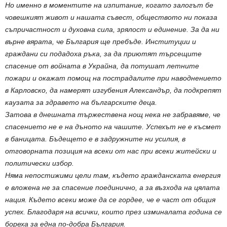
Но именно в моментите на изпитание, когато залогът бе
човешкият живот и нашата съвест, обществото ни показа
съпричастност и духовна сила, зрялост и единение. За да ни
върне вярата, че България ще пребъде. Институции и
граждани си подадоха ръка, за да приютят търсещите
спасение от войната в Украйна, да потушат летните
пожари и окажат помощ на пострадалите при наводнението
в Карловско, да намерят изгубения Александър, да подкрепят
каузата за здравето на българските деца.
Затова в днешната тържествена нощ нека не забравяме, че
спасението не е на дъното на чашите. Успехът не е късмет
в баницата. Бъдещето е в задружните ни усилия, в
отговорната позиция на всеки от нас при всеки житейски и
политически избор.
Няма непостижими цели там, където гражданската енергия
е вложена не за спасение поединично, а за възхода на цялата
нация. Където всеки може да се гордее, че е част от общия
успех. Благодаря на всички, които през изминалата година се
бореха за една по-добра България.