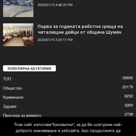
2026/01/15 4:48:20 PM
Първа за годината работна среща на
читалищни дейци от община Шумен
2026/01/15 3:29:11 PM
ПОПУЛЯРНА КАТЕГОРИЯ
39695
ТОП
20179
Общество
9230
Криминале
3263
Здраве
2708
Прогноза за времето
2527
Политика
Този сайт използва"бисквитки", за да Ви осигурим най-
доброто изживяване в уебсайта. Ако продължите да
2525
Култура