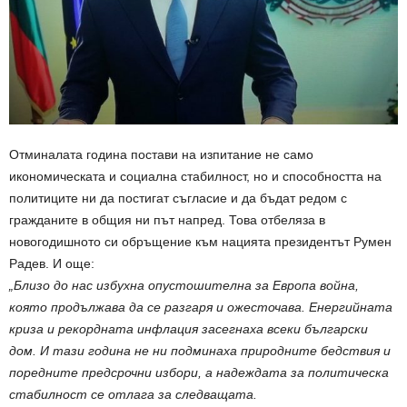
Отминалата година постави на изпитание не само
икономическата и социална стабилност, но и способността на
политиците ни да постигат съгласие и да бъдат редом с
гражданите в общия ни път напред. Това отбеляза в
новогодишното си обръщение към нацията президентът Румен
Радев. И още:
„Близо до нас избухна опустошителна за Европа война,
която продължава да се разгаря и ожесточава. Енергийната
криза и рекордната инфлация засегнаха всеки български
дом. И тази година не ни подминаха природните бедствия и
поредните предсрочни избори, а надеждата за политическа
стабилност се отлага за следващата.