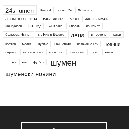
24shumen
Koncert
shumen24
Simfonieta
Агенция по заетостта
Васил Левски
Вебер
ДЛС "Паламара"
Менделсон
ПИН-код
Синя зона
Яворов
банкомат
деца
български филми
д-р Нигяр Джафер
интересно
кадри
новини
кражба
медия
музика
най-новото
незаконна сеч
паркинг
питейна вода
проверки
професия
сцена
такса
шумен
театър
топ
футбол
шуменски новини