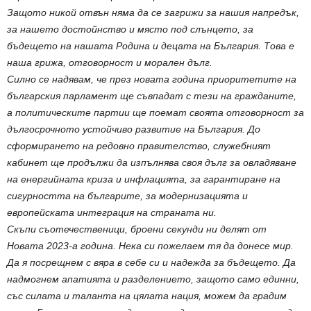
Защото никой отвън няма да се загрижи за нашия напредък,
за нашето достойнство и място под слънцето, за
бъдещето на нашата Родина и децата на България. Това е
наша грижа, отговорност и морален дълг.
Силно се надявам, че през новата година приоритетите на
българския парламент ще съвпадат с тези на гражданите,
а политическите партии ще поемат своята отговорност за
дългосрочното устойчиво развитие на България. До
сформирането на редовно правителство, служебният
кабинет ще продължи да изпълнява своя дълг за овладяване
на енергийната криза и инфлацията, за гарантиране на
сигурността на българите, за модернизацията и
европейската интеграция на страната ни.
Скъпи съотечественици, броени секунди ни делят от
Новата 2023-а година. Нека си пожелаем тя да донесе мир.
Да я посрещнем с вяра в себе си и надежда за бъдещето. Да
надмогнем апатията и разделението, защото само единни,
със силата и таланта на цялата нация, можем да градим