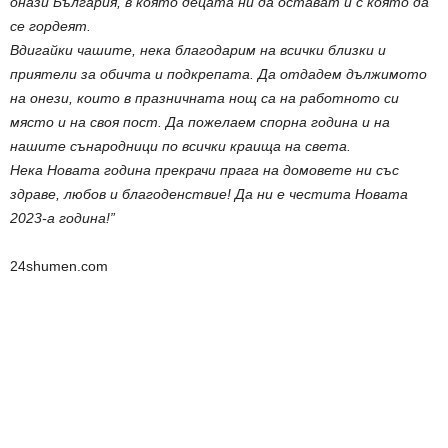
онази България, в която децата ни да остават и с която да
се гордеят.
Вдигайки чашите, нека благодарим на всички близки и
приятели за обичта и подкрепата. Да отдадем дължимото
на онези, които в празничната нощ са на работното си
място и на своя пост. Да пожелаем спорна година и на
нашите сънародници по всички краища на света.
Нека Новата година прекрачи прага на домовете ни със
здраве, любов и благоденствие! Да ни е честита Новата
2023-а година!”
24shumen.com