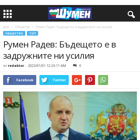
дом
Общество
Румен Радев: Бъдещето е в задружните ни усилия
ОБЩЕСТВО
ТОП
Румен Радев: Бъдещето е в
задружните ни усилия
от
redaktor
-
2023/01/01 12:26:11 AM
0
Facebook
Twitter