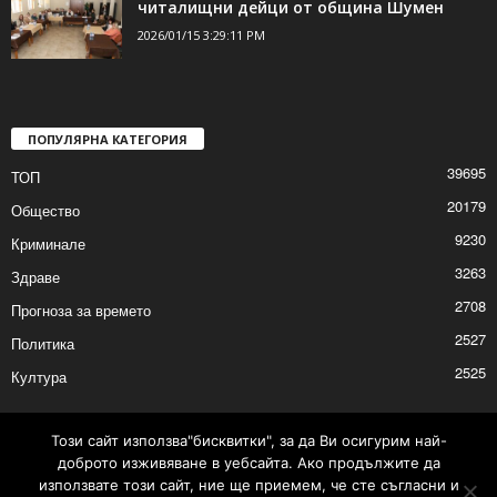
2026/01/15 4:48:20 PM
Първа за годината работна среща на
читалищни дейци от община Шумен
2026/01/15 3:29:11 PM
ПОПУЛЯРНА КАТЕГОРИЯ
39695
ТОП
20179
Общество
9230
Криминале
3263
Здраве
2708
Прогноза за времето
2527
Политика
Този сайт използва"бисквитки", за да Ви осигурим най-
доброто изживяване в уебсайта. Ако продължите да
2525
Култура
използвате този сайт, ние ще приемем, че сте съгласни и