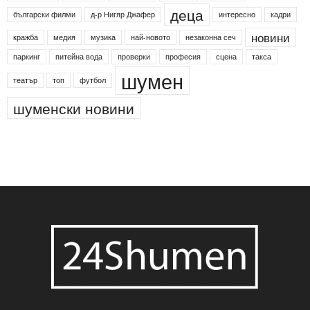
24shumen
Koncert
shumen24
Simfonieta
Агенция по заетостта
Васил Левски
Вебер
ДЛС "Паламара"
Менделсон
ПИН-код
Синя зона
Яворов
банкомат
деца
български филми
д-р Нигяр Джафер
интересно
кадри
новини
кражба
медия
музика
най-новото
незаконна сеч
паркинг
питейна вода
проверки
професия
сцена
такса
шумен
театър
топ
футбол
шуменски новини