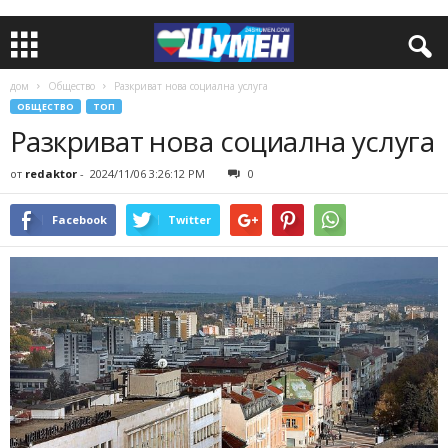
дом
Общество
Разкриват нова социална услуга
ОБЩЕСТВО
ТОП
Разкриват нова социална услуга
от
redaktor
-
2024/11/06 3:26:12 PM
0
Facebook
Twitter