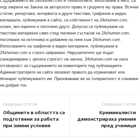
Съдържанието на 24shumen.com и технологиите, използвани в него, са
под закрила на Закона за авторското право и сродните му права. Всички
статии, репортажи, интервюта и други текстови, графични и видео
материали, публикувани в сайта, са собственост на 24shumen.com,
освен, ако изрично е посочено друго. Допуска се публикуване на
текстови материали само след писмено съгласие на 24shumen.com,
посочване на източника и добавяне на линк към 24shumen.com.
Използването на графични и видео материали, публикувани в
24shumen.com е строго забранено. Нарушителите ще бъдат
санкционирани с цялата строгост на закона. 24shumen.com не носи
отговорност за съдържанието на коментарите под публикациите.
Администраторите на сайта запазват правото да ограничават или
блокират публикуването им. Призоваваме ви за толерантност и спазване
на добрия тон.
предишна статия
Следваща статия
Общините в областта са
Криминалисти
подготвени за работа
демонстрираха умения
при зимни условия
пред ученици