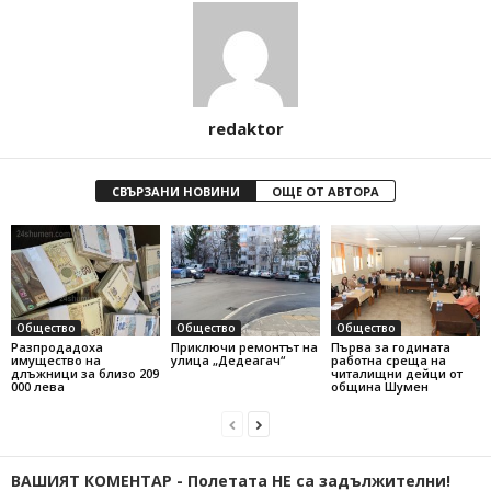
redaktor
СВЪРЗАНИ НОВИНИ
ОЩЕ ОТ АВТОРА
Общество
Общество
Общество
Разпродадоха
Приключи ремонтът на
Първа за годината
имущество на
улица „Дедеагач“
работна среща на
длъжници за близо 209
читалищни дейци от
000 лева
община Шумен
ВАШИЯТ КОМЕНТАР - Полетата НЕ са задължителни!