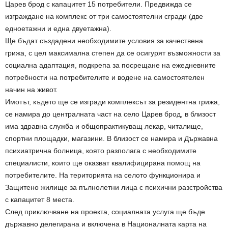
Царев брод с капацитет 15 потребители. Предвижда се
изграждане на комплекс от три самостоятелни сгради (две
едноетажни и една двуетажна).
Ще бъдат създадени необходимите условия за качествена
грижа, с цел максимална степен да се осигурят възможности за
социална адаптация, подкрепа за посрещане на ежедневните
потребности на потребителите и водене на самостоятелен
начин на живот.
Имотът, където ще се изгради комплексът за резидентна грижа,
се намира до централната част на село Царев брод, в близост
има здравна служба и общопрактикуващ лекар, читалище,
спортни площадки, магазини. В близост се намира и Държавна
психиатрична болница, която разполага с необходимите
специалисти, които ще оказват квалифицирана помощ на
потребителите. На територията на селото функционира и
Защитено жилище за пълнолетни лица с психични разстройства
с капацитет 8 места.
След приключване на проекта, социалната услуга ще бъде
държавно делегирана и включена в Националната карта на