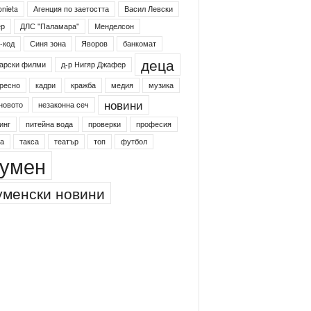
onieta
Агенция по заетостта
Васил Левски
ер
ДЛС "Паламара"
Менделсон
-код
Синя зона
Яворов
банкомат
деца
арски филми
д-р Нигяр Джафер
ресно
кадри
кражба
медия
музика
новини
новото
незаконна сеч
инг
питейна вода
проверки
професия
а
такса
театър
топ
футбол
умен
менски новини