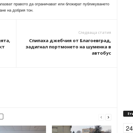
апазват правото да ограничават или блокират публикуването
ане на добрия тон.
Следваща статия
ята,
Спипаха джебчия от Благоевград,
кт
задигнал портмонето на шуменка в
автобус
Ет
2