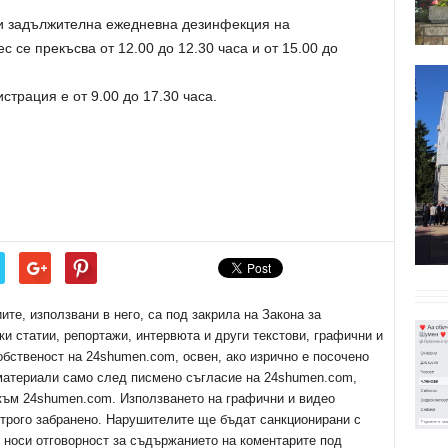
и задължителна ежедневна дезинфекция на
 се прекъсва от 12.00 до 12.30 часа и от 15.00 до
трация е от 9.00 до 17.30 часа.
е, използвани в него, са под закрила на Закона за
ки статии, репортажи, интервюта и други текстови, графични и
обственост на 24shumen.com, освен, ако изрично е посочено
 материали само след писмено съгласие на 24shumen.com,
 към 24shumen.com. Използването на графични и видео
трого забранено. Нарушителите ще бъдат санкционирани с
е носи отговорност за съдържанието на коментарите под