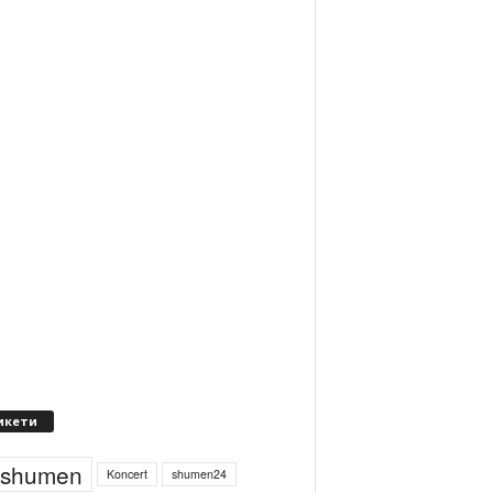
икети
4shumen
Koncert
shumen24