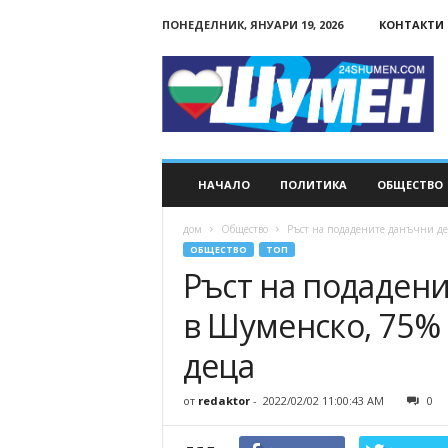
ПОНЕДЕЛНИК, ЯНУАРИ 19, 2026
КОНТАКТИ
24Shumen.COM
НАЧАЛО
ПОЛИТИКА
ОБЩЕСТВО
дом
Общество
Ръст на подадените данъчни дек
ОБЩЕСТВО
ТОП
Ръст на подаден
в Шуменско, 75% о
деца
от
redaktor
-
2022/02/02 11:00:43 AM
0