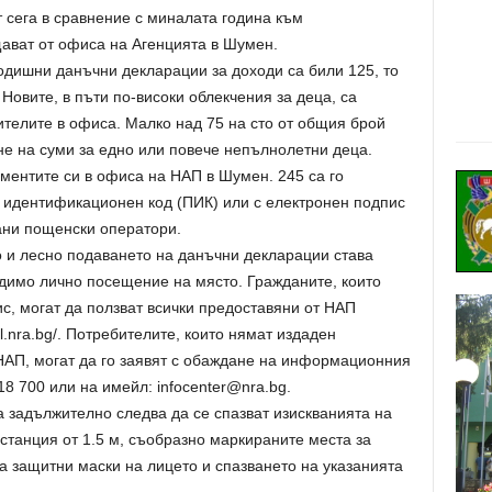
 сега в сравнение с миналата година към
ават от офиса на Агенцията в Шумен.
годишни данъчни декларации за доходи са били 125, то
 Новите, в пъти по-високи облекчения за деца, са
телите в офиса. Малко над 75 на сто от общия брой
е на суми за едно или повече непълнолетни деца.
ментите си в офиса на НАП в Шумен. 245 са го
 идентификационен код (ПИК) или с електронен подпис
ани пощенски оператори.
 и лесно подаването на данъчни декларации става
одимо лично посещение на място. Гражданите, които
с, могат да ползват всички предоставяни от НАП
al.nra.bg/. Потребителите, които нямат издаден
АП, могат да го заявят с обаждане на информационния
8 700 или на имейл: infocenter@nra.bg.
 задължително следва да се спазват изискванията на
станция от 1.5 м, съобразно маркираните места за
на защитни маски на лицето и спазването на указанията