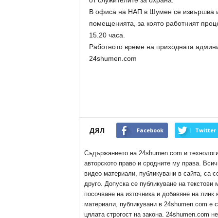
от служителите за охрана.
В офиса на НАП в Шумен се извършва 
помещенията, за която работният процес
15.20 часа.
Работното време на приходната админис
24shumen.com
ДЯЛ
Facebook
Twitter
Съдържанието на 24shumen.com и технологиит
авторското право и сродните му права. Всич
видео материали, публикувани в сайта, са с
друго. Допуска се публикуване на текстови
посочване на източника и добавяне на линк
материали, публикувани в 24shumen.com е с
цялата строгост на закона. 24shumen.com н