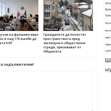
Simf
Веб
ПИН
бълг
во
Общество
инте
лучая на фалшиво евро
Гражданите да почистят
най-
н и над 170 жалби до
пространствата пред
ата КЗП
жилищни и обществени
парк
сгради, призовават от
сцен
Общината
ш
са задължителни!
шу