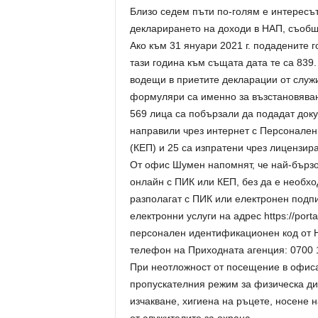
Близо седем пъти по-голям е интересът
декларирането на доходи в НАП, съобщ
Ако към 31 януари 2021 г. подадените 
тази година към същата дата те са 839.
водещи в приетите декларации от служи
формуляри са именно за възстановяван
569 лица са побързали да подадат доку
направили чрез интернет с Персонален
(КЕП) и 25 са изпратени чрез лицензир
От офис Шумен напомнят, че най-бързо
онлайн с ПИК или КЕП, без да е необх
разполагат с ПИК или електронен подпи
електронни услуги на адрес https://port
персонален идентификационен код от Н
телефон на Приходната агенция: 0700 1
При неотложност от посещение в офиса
пропускателния режим за физическа ди
изчакване, хигиена на ръцете, носене 