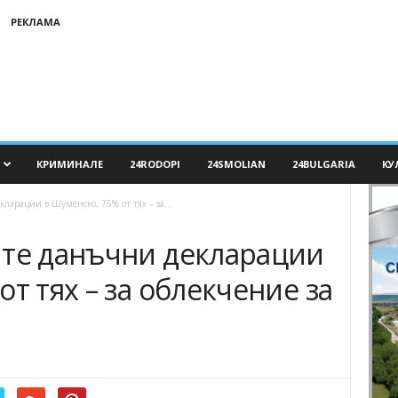
РЕКЛАМА
КРИМИНАЛЕ
24RODOPI
24SMOLIAN
24BULGARIA
КУ
ларации в Шуменско, 75% от тях – за...
ите данъчни декларации
т тях – за облекчение за