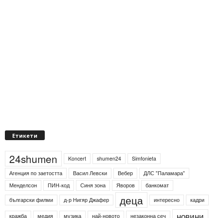
Етикети
24shumen
Koncert
shumen24
Simfonieta
Агенция по заетостта
Васил Левски
Вебер
ДЛС "Паламара"
Менделсон
ПИН-код
Синя зона
Яворов
банкомат
деца
български филми
д-р Нигяр Джафер
интересно
кадри
новини
кражба
медия
музика
най-новото
незаконна сеч