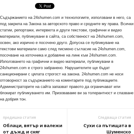
Съдържанието на 24shumen.com и технологиите, използвани в него, са
под закрила на Закона за авторското право и сродните му права. Всички
статии, репортажи, интервюта и други текстови, графични и видео
материали, публикувани в сайта, са собственост на 24shumen.com,
освен, ако изрично е посочено друго. Допуска се публикуване на
текстови материали само след писмено съгласие на 24shumen.com,
посочване на източника и добавяне на линк към 24shumen.com.
Използването на графични и видео материали, публикувани в
24shumen.com е строго забранено. Нарушителите ще бъдат
санкционирани с цялата строгост на закона. 24shumen.com не носи
отговорност за съдържанието на коментарите под публикациите.
Администраторите на сайта запазват правото да ограничават или
блокират публикуването им. Призоваваме ви за толерантност и спазване
на добрия тон.
предишна статия
Следваща статия
Облаци, вятър и валежи
Сухи са пътищата в
от дъжд и сняг
Шуменско