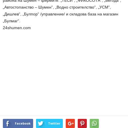
района на Шумен – фирмите: „ТЕСИ“, „ФИКОСОТА“, „Вегода“,
„Автостопанство – Шумен“, „Водно строителство“, „УСМ“,
„Дишлев“, „Булпор“ /управление/ и складова база на магазин
„Булмаг“.
24shumen.com
Facebook
Twitter