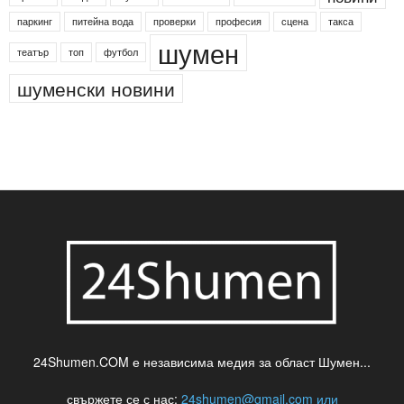
паркинг
питейна вода
проверки
професия
сцена
такса
шумен
театър
топ
футбол
шуменски новини
24Shumen.COM е независима медия за област Шумен...
свържете се с нас:
24shumen@gmail.com или