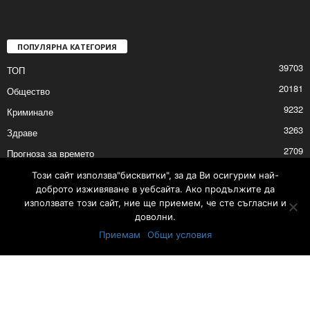
ПОПУЛЯРНА КАТЕГОРИЯ
39703
ТОП
20181
Общество
9232
Криминале
3263
Здраве
2709
Прогноза за времето
2528
Политика
Този сайт използва"бисквитки", за да Ви осигурим най-
доброто изживяване в уебсайта. Ако продължите да
2525
Култура
използвате този сайт, ние ще приемем, че сте съгласни и
доволни.
Приемам
Общи условия
Контакти
Реклама
© © 2017 24Shumen.COM. Изработка и поддръжка от
Timag.EU
и
CHOCHEV TEAM