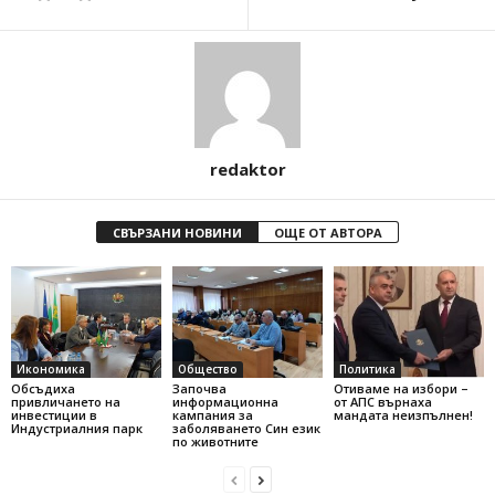
redaktor
СВЪРЗАНИ НОВИНИ
ОЩЕ ОТ АВТОРА
Икономика
Общество
Политика
Обсъдиха
Започва
Отиваме на избори –
привличането на
информационна
от АПС върнаха
инвестиции в
кампания за
мандата неизпълнен!
Индустриалния парк
заболяването Син език
по животните