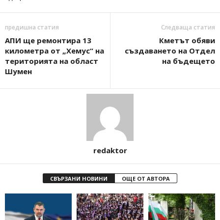
предишна статия
Следваща статия
АПИ ще ремонтира 13
Кметът обяви
километра от „Хемус“ на
създаването на Отдел
територията на област
на бъдещето
Шумен
redaktor
СВЪРЗАНИ НОВИНИ
ОЩЕ ОТ АВТОРА