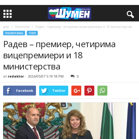
дом
Политика
Радев – премиер, четирима вицепремиери и 18 министерства
ПОЛИТИКА
ТОП
Радев – премиер, четирима
вицепремиери и 18
министерства
от
redaktor
-
2026/05/07 5:19:18 PM
0
Facebook
Twitter