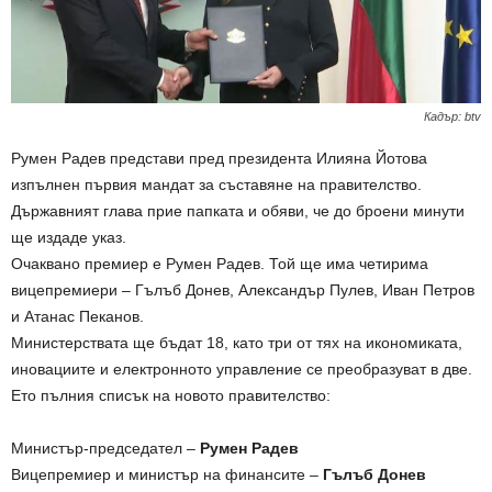
Кадър: btv
Румен Радев представи пред президента Илияна Йотова
изпълнен първия мандат за съставяне на правителство.
Държавният глава прие папката и обяви, че до броени минути
ще издаде указ.
Очаквано премиер е Румен Радев. Той ще има четирима
вицепремиери – Гълъб Донев, Александър Пулев, Иван Петров
и Атанас Пеканов.
Министерствата ще бъдат 18, като три от тях на икономиката,
иновациите и електронното управление се преобразуват в две.
Ето пълния списък на новото правителство:
Министър-председател –
Румен Радев
Вицепремиер и министър на финансите –
Гълъб Донев