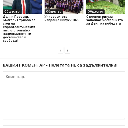
Общество
Общество
Общество
Делян Пеевски:
Университетът
С военен ритуал
България трябва за
изпраща Випуск 2025
започват честванията
стои на
за Деня на победата
евроатлантическия
път, отстоявайки
националното си
достойнство и
свобода!
ВАШИЯТ КОМЕНТАР - Полетата НЕ са задължителни!