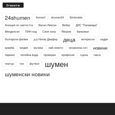
Етикети
24shumen
Koncert
shumen24
Simfonieta
Агенция по заетостта
Васил Левски
Вебер
ДЛС "Паламара"
Менделсон
ПИН-код
Синя зона
Яворов
банкомат
деца
български филми
д-р Нигяр Джафер
интересно
кадри
новини
кражба
медия
музика
най-новото
незаконна сеч
паркинг
питейна вода
проверки
професия
сцена
такса
шумен
театър
топ
футбол
шуменски новини