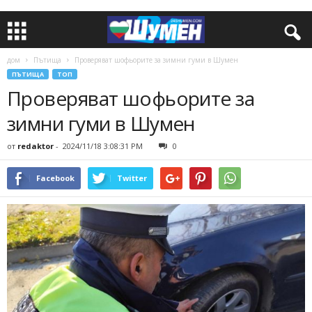
дом
Пътища
Проверяват шофьорите за зимни гуми в Шумен
ПЪТИЩА
ТОП
Проверяват шофьорите за
зимни гуми в Шумен
от
redaktor
-
2024/11/18 3:08:31 PM
0
Facebook
Twitter