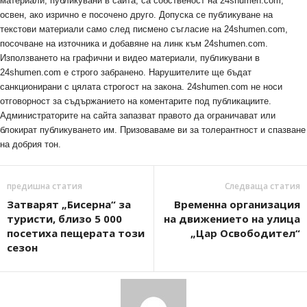
материали, публикувани в сайта, са собственост на 24shumen.com,
освен, ако изрично е посочено друго. Допуска се публикуване на
текстови материали само след писмено съгласие на 24shumen.com,
посочване на източника и добавяне на линк към 24shumen.com.
Използването на графични и видео материали, публикувани в
24shumen.com е строго забранено. Нарушителите ще бъдат
санкционирани с цялата строгост на закона. 24shumen.com не носи
отговорност за съдържанието на коментарите под публикациите.
Администраторите на сайта запазват правото да ограничават или
блокират публикуването им. Призоваваме ви за толерантност и спазване
на добрия тон.
предишна статия
Следваща статия
Затварят „Бисерна“ за
Временна организация
туристи, близо 5 000
на движението на улица
посетиха пещерата този
„Цар Освободител“
сезон