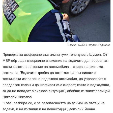
Снимка: ОДМВР-Шумен/ Архивна
Проверка за шофиране със зимни гуми тече днес в Шумен. От
МВР обръщат специално внимание на водачите да проверяват
техническото състояние на автомобила – спирачна система,
светлини. “Водачите трябва да потеглят на път винаги с
технически изправен и подготвен автомобил, да управляват с
предпазен колан и да шофират със скорост, която е подходяща,
за да не попадат в рискова ситуация”, обобщи пътният полицай
Николай Николов.
“Това, разбира се, е за безопасността на всички на пътя и на
водачи, и на пътници и на пешеходци”, допълни Йоана