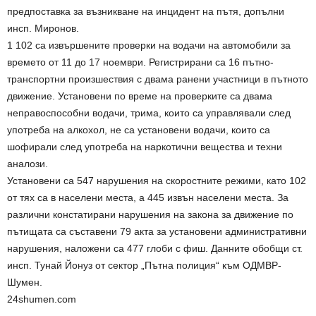
предпоставка за възникване на инцидент на пътя, допълни
инсп. Миронов.
1 102 са извършените проверки на водачи на автомобили за
времето от 11 до 17 ноември. Регистрирани са 16 пътно-
транспортни произшествия с двама ранени участници в пътното
движение. Установени по време на проверките са двама
неправоспособни водачи, трима, които са управлявали след
употреба на алкохол, не са установени водачи, които са
шофирали след употреба на наркотични вещества и техни
аналози.
Установени са 547 нарушения на скоростните режими, като 102
от тях са в населени места, а 445 извън населени места. За
различни констатирани нарушения на закона за движение по
пътищата са съставени 79 акта за установени административни
нарушения, наложени са 477 глоби с фиш. Данните обобщи ст.
инсп. Тунай Йонуз от сектор „Пътна полиция“ към ОДМВР-
Шумен.
24shumen.com