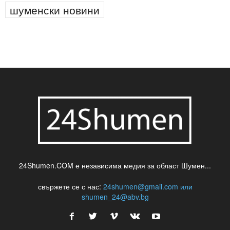
шуменски новини
24Shumen.COM е независима медия за област Шумен...
свържете се с нас:
24shumen@gmail.com или
shumen_24@abv.bg