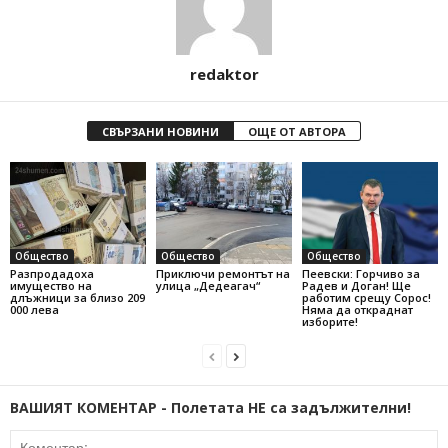
redaktor
СВЪРЗАНИ НОВИНИ
ОЩЕ ОТ АВТОРА
Общество
Общество
Общество
Разпродадоха
Приключи ремонтът на
Пеевски: Горчиво за
имущество на
улица „Дедеагач“
Радев и Доган! Ще
длъжници за близо 209
работим срещу Сорос!
000 лева
Няма да откраднат
изборите!
ВАШИЯТ КОМЕНТАР - Полетата НЕ са задължителни!