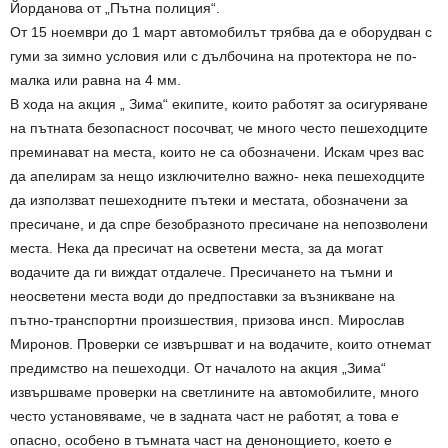
Йорданова от „Пътна полиция“.
От 15 ноември до 1 март автомобилът трябва да е оборудван с
гуми за зимно условия или с дълбочина на протектора не по-
малка или равна на 4 мм.
В хода на акция „ Зима“ екипите, които работят за осигуряване
на пътната безопасност посочват, че много често пешеходците
преминават на места, които не са обозначени. Искам чрез вас
да апелирам за нещо изключително важно- нека пешеходците
да използват пешеходните пътеки и местата, обозначени за
пресичане, и да спре безобразното пресичане на непозволени
места. Нека да пресичат на осветени места, за да могат
водачите да ги виждат отдалече. Пресичането на тъмни и
неосветени места води до предпоставки за възникване на
пътно-транспортни произшествия, призова инсп. Мирослав
Миронов. Проверки се извършват и на водачите, които отнемат
предимство на пешеходци. От началото на акция „Зима“
извършваме проверки на светлините на автомобилите, много
често установяваме, че в задната част не работят, а това е
опасно, особено в тъмната част на денонощието, което е