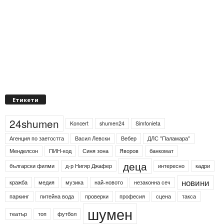
Етикети
24shumen
Koncert
shumen24
Simfonieta
Агенция по заетостта
Васил Левски
Вебер
ДЛС "Паламара"
Менделсон
ПИН-код
Синя зона
Яворов
банкомат
деца
български филми
д-р Нигяр Джафер
интересно
кадри
новини
кражба
медия
музика
най-новото
незаконна сеч
паркинг
питейна вода
проверки
професия
сцена
такса
шумен
театър
топ
футбол