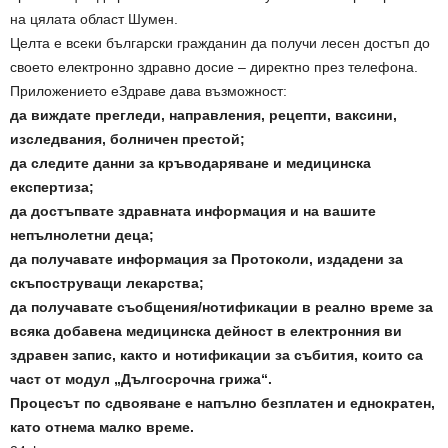
на цялата област Шумен.
Целта е всеки български гражданин да получи лесен достъп до
своето електронно здравно досие – директно през телефона.
Приложението еЗдраве дава възможност:
да виждате прегледи, направления, рецепти, ваксини,
изследвания, болничен престой;
да следите данни за кръводаряване и медицинска
експертиза;
да достъпвате здравната информация и на вашите
непълнолетни деца;
да получавате информация за Протоколи, издадени за
скъпоструващи лекарства;
да получавате съобщения/нотификации в реално време за
всяка добавена медицинска дейност в електронния ви
здравен запис, както и нотификации за събития, които са
част от модул „Дългосрочна грижа“.
Процесът по сдвояване е напълно безплатен и еднократен,
като отнема малко време.