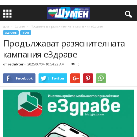
дом
Здраве
Продължават разяснителната кампания еЗдраве
ЗДРАВЕ
ТОП
Продължават разяснителната
кампания еЗдраве
от
redaktor
-
2025/07/04 10:54:22 AM
0
Facebook
Twitter