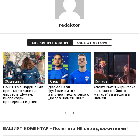
redaktor
СВЪРЗАНИ НОВИНИ
ОЩЕ ОТ АВТОРА
Общество
Спорт
Култура
НАП: Няма нарушения
Двама нови
Спектакълът „Приказка
при въвеждане на
футболисти ще
за сладкопойното
еврото в Шумен,
започнат подготовка с
магаре“ за децата в
инспектори
„Волов Шумен 2007“
Шумен
проверяват и днес
ВАШИЯТ КОМЕНТАР - Полетата НЕ са задължителни!