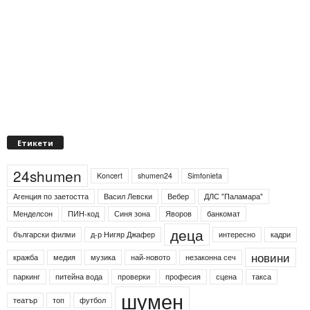
Етикети
24shumen
Koncert
shumen24
Simfonieta
Агенция по заетостта
Васил Левски
Вебер
ДЛС "Паламара"
Менделсон
ПИН-код
Синя зона
Яворов
банкомат
деца
български филми
д-р Нигяр Джафер
интересно
кадри
новини
кражба
медия
музика
най-новото
незаконна сеч
паркинг
питейна вода
проверки
професия
сцена
такса
шумен
театър
топ
футбол