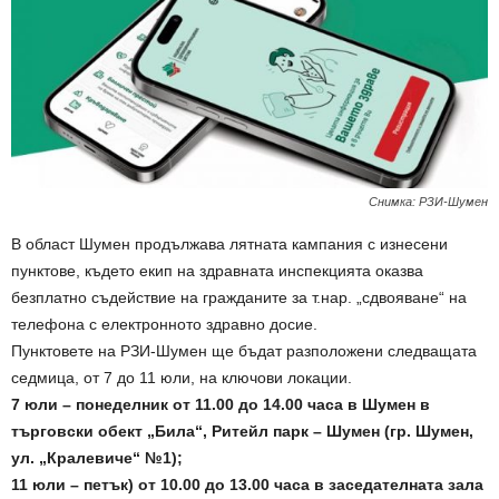
Снимка: РЗИ-Шумен
В област Шумен продължава лятната кампания с изнесени
пунктове, където екип на здравната инспекцията оказва
безплатно съдействие на гражданите за т.нар. „сдвояване“ на
телефона с електронното здравно досие.
Пунктовете на РЗИ-Шумен ще бъдат разположени следващата
седмица, от 7 до 11 юли, на ключови локации.
7 юли – понеделник от 11.00 до 14.00 часа в Шумен в
търговски обект „Била“, Ритейл парк – Шумен (гр. Шумен,
ул. „Кралевиче“ №1);
11 юли – петък) от 10.00 до 13.00 часа в заседателната зала