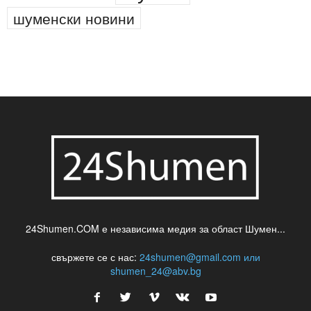
шуменски новини
24Shumen.COM е независима медия за област Шумен...
свържете се с нас:
24shumen@gmail.com или
shumen_24@abv.bg