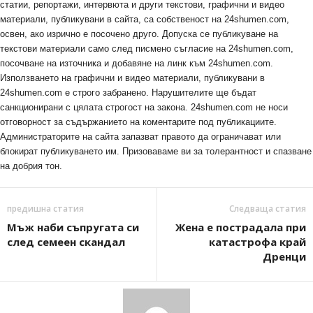
статии, репортажи, интервюта и други текстови, графични и видео
материали, публикувани в сайта, са собственост на 24shumen.com,
освен, ако изрично е посочено друго. Допуска се публикуване на
текстови материали само след писмено съгласие на 24shumen.com,
посочване на източника и добавяне на линк към 24shumen.com.
Използването на графични и видео материали, публикувани в
24shumen.com е строго забранено. Нарушителите ще бъдат
санкционирани с цялата строгост на закона. 24shumen.com не носи
отговорност за съдържанието на коментарите под публикациите.
Администраторите на сайта запазват правото да ограничават или
блокират публикуването им. Призоваваме ви за толерантност и спазване
на добрия тон.
предишна статия
Следваща статия
Мъж наби съпругата си
Жена е пострадала при
след семеен скандал
катастрофа край
Дренци