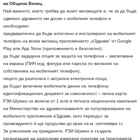
на Община Венец.
Най-важното, което трябва да знаят желаещите е, че за да бъде
сдвоено здравното им досие с мобилния телефон е
необходимо:
предварително да бъде изтеглено и инсталирано на мобилният
телефон на всеки желаещ приложението „еЗдраве“ от Google
Play или App Store (приложението е безплатно);
да бъде зададена опция за защита на телефона – заключване
на екрана (ПИН код, фигура или парола по желание на
собственика на мобилният телефон);
лицето да разполага с актуална електронна поща;
да бъдат включени мобилните данни на телефона;
идентификационен документ за самоличност – лична карта.
РЗИ-Шумен се включи от 1 юли в лятната национална кампания
на Министерство на здравеопазването за популяризиране на
мобилното приложение еЗдраве, като периодът за
провеждането ѝ ще продължи до края на м. септември т.г.
За улеснение на гражданите, РЗИ-Шумен е създала
организация да разположи изнесени пунктове на територията