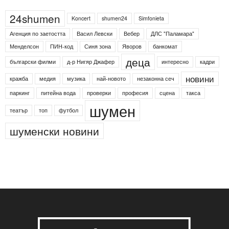
24shumen
Koncert
shumen24
Simfonieta
Агенция по заетостта
Васил Левски
Вебер
ДЛС "Паламара"
Менделсон
ПИН-код
Синя зона
Яворов
банкомат
деца
български филми
д-р Нигяр Джафер
интересно
кадри
новини
кражба
медия
музика
най-новото
незаконна сеч
паркинг
питейна вода
проверки
професия
сцена
такса
шумен
театър
топ
футбол
шуменски новини