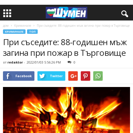
дом
Криминале
При съседите: 88-годишен мъж загина при пожар в Търговище
КРИМИНАЛЕ
ТОП
При съседите: 88-годишен мъж
загина при пожар в Търговище
от
redaktor
-
2022/01/03 5:56:26 PM
0
Facebook
Twitter