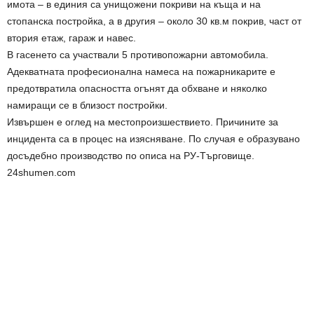
имота – в единия са унищожени покриви на къща и на
стопанска постройка, а в другия – около 30 кв.м покрив, част от
втория етаж, гараж и навес.
В гасенето са участвали 5 противопожарни автомобила.
Адекватната професионална намеса на пожарникарите е
предотвратила опасността огънят да обхване и няколко
намиращи се в близост постройки.
Извършен е оглед на местопроизшествието. Причините за
инцидента са в процес на изясняване. По случая е образувано
досъдебно производство по описа на РУ-Търговище.
24shumen.com