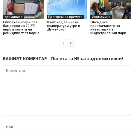
Криминале
Прогноза за времето
Икономика
Спипаха цигари без
Жълт код за ниски
Обсъдиха
бандерол за 12 271
температури утре в
привличането на
евро в колата на
Шуменско
инвестиции в
рецидивист от Варна
Индустриалния парк
ВАШИЯТ КОМЕНТАР - Полетата НЕ са задължителни!