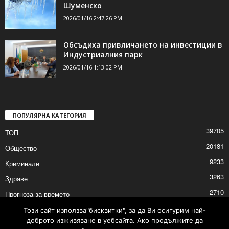
Шуменско
2026/01/16 2:47:26 PM
Обсъдиха привличането на инвестиции в
Индустриалния парк
2026/01/16 1:13:02 PM
ПОПУЛЯРНА КАТЕГОРИЯ
39705
ТОП
20181
Общество
9233
Криминале
3263
Здраве
2710
Прогноза за времето
2528
Политика
Този сайт използва"бисквитки", за да Ви осигурим най-
доброто изживяване в уебсайта. Ако продължите да
2525
Култура