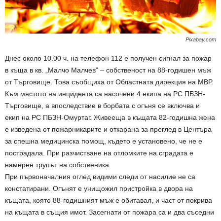
Pixabay.com
Днес около 10.00 ч. на телефон 112 е получен сигнал за пожар
в къща в кв. „Малчо Малчев” – собственост на 88-годишен мъж
от Търговище. Това съобщиха от Областната дирекция на МВР.
Към мястото на инцидента са насочени 4 екипа на РС ПБЗН-
Търговище, а впоследствие в борбата с огъня се включва и
екип на РС ПБЗН-Омуртаг. Живееща в къщата 82-годишна жена
е изведена от пожарникарите и откарана за преглед в Центъра
за спешна медицинска помощ, където е установено, че не е
пострадала. При разчистване на отломките на сградата е
намерен трупът на собственика.
При първоначалния оглед видими следи от насилие не са
констатирани. Огънят е унищожил пристройка в двора на
къщата, която 88-годишният мъж е обитавал, и част от покрива
на къщата в същия имот. Засегнати от пожара са и два съседни