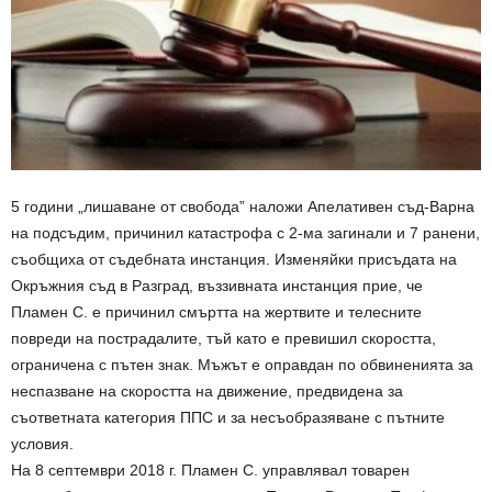
5 години „лишаване от свобода” наложи Апелативен съд-Варна
на подсъдим, причинил катастрофа с 2-ма загинали и 7 ранени,
съобщиха от съдебната инстанция. Изменяйки присъдата на
Окръжния съд в Разград, въззивната инстанция прие, че
Пламен С. е причинил смъртта на жертвите и телесните
повреди на пострадалите, тъй като е превишил скоростта,
ограничена с пътен знак. Мъжът е оправдан по обвиненията за
неспазване на скоростта на движение, предвидена за
съответната категория ППС и за несъобразяване с пътните
условия.
На 8 септември 2018 г. Пламен С. управлявал товарен