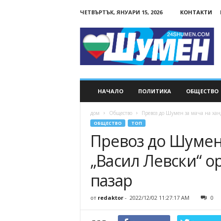
ЧЕТВЪРТЪК, ЯНУАРИ 15, 2026
КОНТАКТИ
24Shumen.COM
НАЧАЛО
ПОЛИТИКА
ОБЩЕСТВО
дом
Общество
Превоз до Шумен за мача на хан
ОБЩЕСТВО
ТОП
Превоз до Шумен
„Васил Левски“ 
пазар
от
redaktor
-
2022/12/02 11:27:17 AM
0