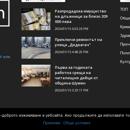
ТОП
Разпродадоха имущество
на длъжници за близо 209
Обще
000 лева
Крим
2026/01/15 6:03:26 PM
Здра
Приключи ремонтът на
Прогн
улица „Дедеагач“
2026/01/15 4:48:20 PM
Поли
m или
Култ
Първа за годината
работна среща на
читалищни дейци от
община Шумен
2026/01/15 3:29:11 PM
ай-доброто изживяване в уебсайта. Ако продължите да използвате то
а от
Приемам
Общи условия