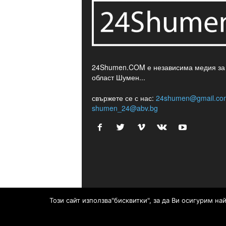
24Shumen.COM е независима медия за
област Шумен...
свържете се с нас:
24shumen@gmail.co
shumen_24@abv.bg
Този сайт използва"бисквитки", за да Ви осигурим н
© © 2017 24Shumen.COM. Изработка и поддръжк
Timag.EU
и
CHOCHEV TEAM