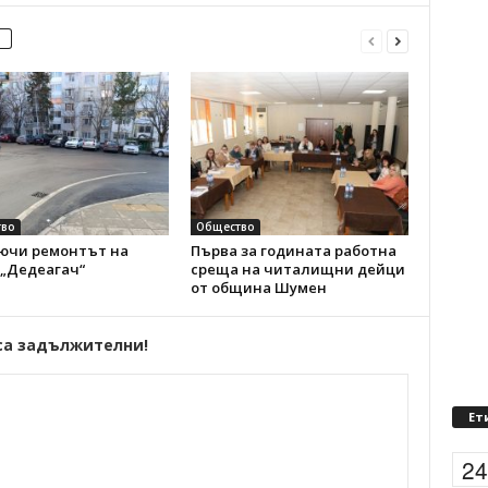
во
Общество
ючи ремонтът на
Първа за годината работна
 „Дедеагач“
среща на читалищни дейци
от община Шумен
са задължителни!
Ет
2