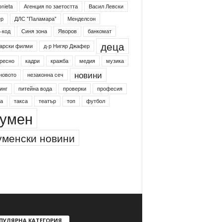
onieta
Агенция по заетостта
Васил Левски
ер
ДЛС "Паламара"
Менделсон
-код
Синя зона
Яворов
банкомат
деца
арски филми
д-р Нигяр Джафер
ресно
кадри
кражба
медия
музика
новини
новото
незаконна сеч
инг
питейна вода
проверки
професия
а
такса
театър
топ
футбол
умен
менски новини
ПУЛЯРНА КАТЕГОРИЯ