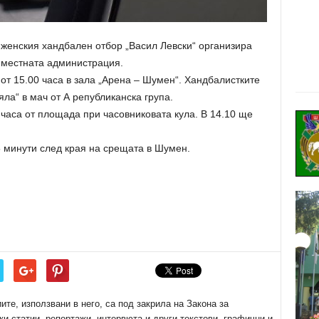
 женския хандбален отбор „Васил Левски“ организира
 местната администрация.
от 15.00 часа в зала „Арена – Шумен“. Хандбалистките
ла“ в мач от А републиканска група.
 часа от площада при часовниковата кула. В 14.10 ще
 минути след края на срещата в Шумен.
е, използвани в него, са под закрила на Закона за
ки статии, репортажи, интервюта и други текстови, графични и