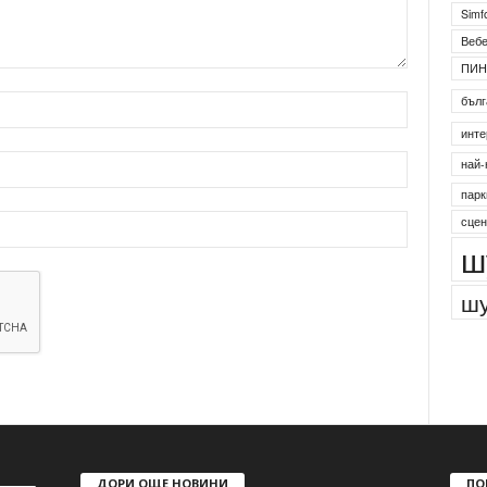
Simf
Веб
ПИН
бълг
инте
най-
парк
сцен
ш
шу
ДОРИ ОЩЕ НОВИНИ
ПО