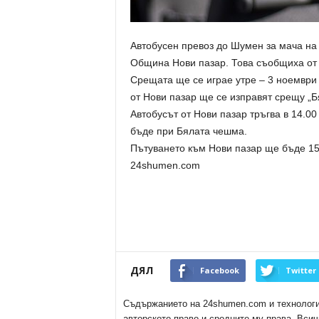
Автобусен превоз до Шумен за мача на
Община Нови пазар. Това съобщиха от
Срещата ще се играе утре – 3 ноември 
от Нови пазар ще се изправят срещу „Бя
Автобусът от Нови пазар тръгва в 14.00
бъде при Бялата чешма.
Пътуването към Нови пазар ще бъде 15
24shumen.com
ДЯЛ
Facebook
Twitter
Съдържанието на 24shumen.com и технологиит
авторското право и сродните му права. Всич