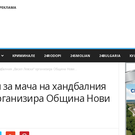
РЕКЛАМА
КРИМИНАЛЕ
24RODOPI
24SMOLIAN
24BULGARIA
КУ
дбалния „Васил Левски“ организира Община Нови...
 за мача на хандбалния
организира Община Нови