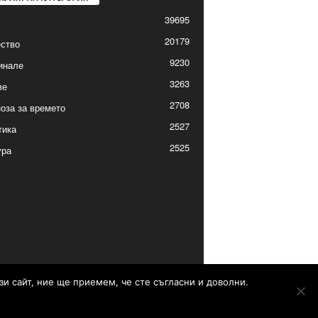
39695
20179
ство
9230
инале
3263
ве
2708
оза за времето
2527
тика
2525
ура
зи сайт, ние ще приемем, че сте съгласни и доволни.
Контакти
Реклама