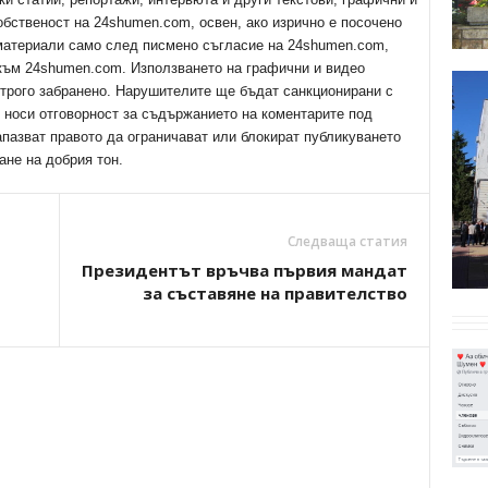
обственост на 24shumen.com, освен, ако изрично е посочено
 материали само след писмено съгласие на 24shumen.com,
 към 24shumen.com. Използването на графични и видео
трого забранено. Нарушителите ще бъдат санкционирани с
е носи отговорност за съдържанието на коментарите под
апазват правото да ограничават или блокират публикуването
ане на добрия тон.
Следваща статия
Президентът връчва първия мандат
за съставяне на правителство