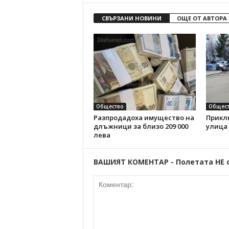
СВЪРЗАНИ НОВИНИ
ОЩЕ ОТ АВТОРА
Общество
Общест
Разпродадоха имущество на
Прикл
длъжници за близо 209 000
улица
лева
ВАШИЯТ КОМЕНТАР - Полетата НЕ 