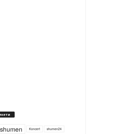
икети
4shumen
Koncert
shumen24