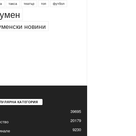
а
такса
театър
топ
футбол
умен
менски новини
ПУЛЯРНА КАТЕГОРИЯ
39695
20179
ство
9230
инале