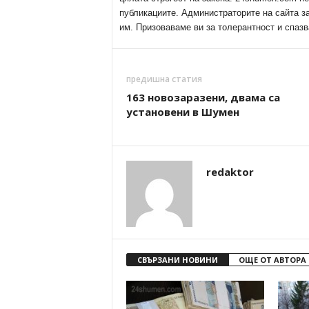
публикациите. Администраторите на сайта з
им. Призоваваме ви за толерантност и спазв
предишна статия
163 новозаразени, двама са
установени в Шумен
redaktor
СВЪРЗАНИ НОВИНИ
ОЩЕ ОТ АВТОРА