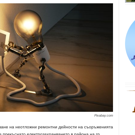
Pixabay.com
ване на неотложни ремонтни дейности на съоръженията
е прекъснато електрозахранването в района на гр.