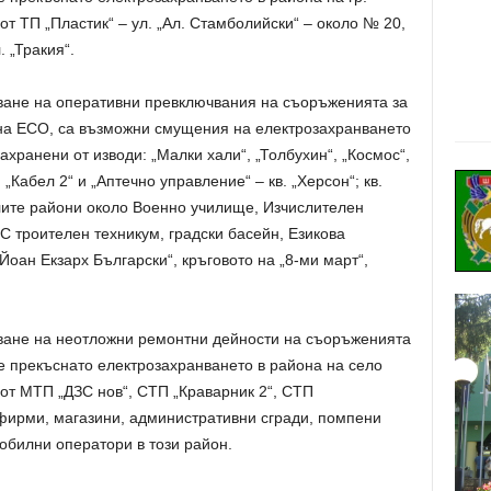
т ТП „Пластик“ – ул. „Ал. Стамболийски“ – около № 20,
. „Тракия“.
ване на оперативни превключвания на съоръженията за
 на ECO, са възможни смущения на електрозахранването
хранени от изводи: „Малки хали“, „Толбухин“, „Космос“,
 „Кабел 2“ и „Аптечно управление“ – кв. „Херсон“; кв.
елите райони около Военно училище, Изчислителен
С троителен техникум, градски басейн, Езикова
Йоан Екзарх Български“, кръговото на „8-ми март“,
ване на неотложни ремонтни дейности на съоръженията
е прекъснато електрозахранването в района на село
от МТП „ДЗС нов“, СТП „Краварник 2“, СТП
 фирми, магазини, административни сгради, помпени
мобилни оператори в този район.