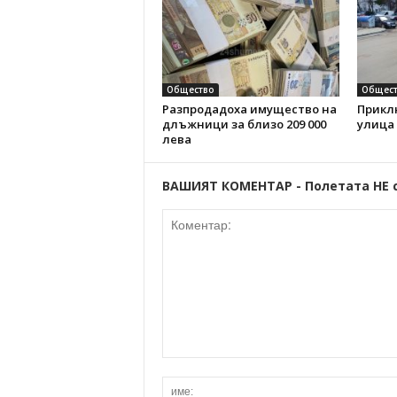
Общество
Общест
Разпродадоха имущество на
Прикл
длъжници за близо 209 000
улица
лева
ВАШИЯТ КОМЕНТАР - Полетата НЕ 