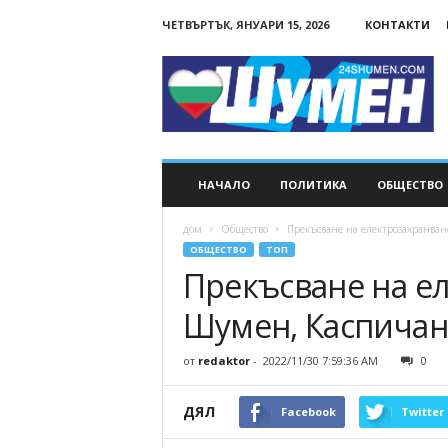
ЧЕТВЪРТЪК, ЯНУАРИ 15, 2026
КОНТАКТИ
24Shumen.COM
НАЧАЛО
ПОЛИТИКА
ОБЩЕСТВО
дом
Общество
Прекъсване на електрозахранван
ОБЩЕСТВО
ТОП
Прекъсване на е
Шумен, Каспичан
от
redaktor
-
2022/11/30 7:59:36 AM
0
ДЯЛ
Facebook
Twitter