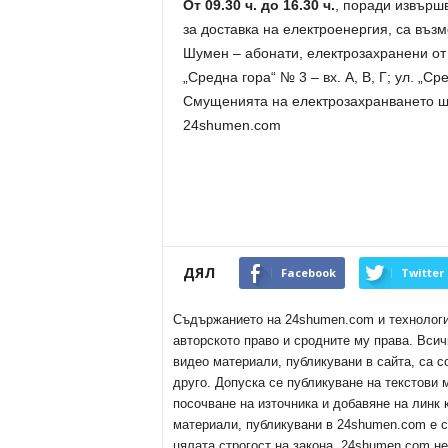
От 09.30 ч. до 16.30 ч.
, поради извърш
за доставка на електроенергия, са въ
Шумен – абонати, електрозахранени от ТП
„Средна гора“ № 3 – вх. А, В, Г; ул. „Сре
Смущенията на електрозахранването ще
24shumen.com
ДЯЛ
Facebook
Twitter
Съдържанието на 24shumen.com и технологиит
авторското право и сродните му права. Всич
видео материали, публикувани в сайта, са с
друго. Допуска се публикуване на текстови
посочване на източника и добавяне на линк
материали, публикувани в 24shumen.com е с
цялата строгост на закона. 24shumen.com н