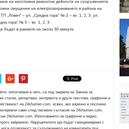
ване на неотложни ремонтни дейности на съоръженията
зможни смущения на електрозахранването в района на
 „Ловеч“ – ул. „Средна гора“ № 2 – вх. 1, 2, 3; ул.
дна гора“ № 5 – вх. 1, 2, 3.
 бъдат в рамките на около 30 минути.
е, използвани в него, са под закрила на Закона за
ки статии, репортажи, интервюта и други текстови, графични и
обственост на 24shumen.com, освен, ако изрично е посочено
 материали само след писмено съгласие на 24shumen.com,
 към 24shumen.com. Използването на графични и видео
трого забранено. Нарушителите ще бъдат санкционирани с
е носи отговорност за съдържанието на коментарите под