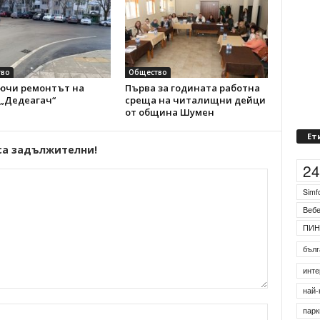
во
Общество
ючи ремонтът на
Първа за годината работна
 „Дедеагач“
среща на читалищни дейци
от община Шумен
Ет
са задължителни!
2
Simf
Веб
ПИН
бълг
инте
най-
парк