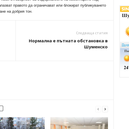
апазват правото да ограничават или блокират публикуването
ане на добрия тон.
Следваща статия
Нормална е пътната обстановка в
Шуменско