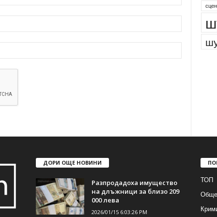
сцен
ш
шу
ДОРИ ОЩЕ НОВИНИ
ПО
ТОП
Разпродадоха имущество
на длъжници за близо 209
Обще
000 лева
Крим
2026/01/15 6:03:26 PM