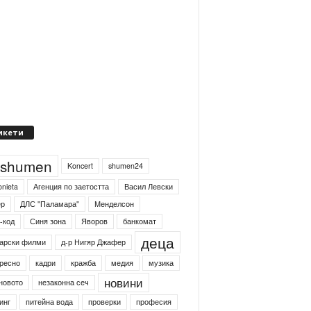
икети
4shumen
Koncert
shumen24
onieta
Агенция по заетостта
Васил Левски
ер
ДЛС "Паламара"
Менделсон
-код
Синя зона
Яворов
банкомат
деца
арски филми
д-р Нигяр Джафер
ресно
кадри
кражба
медия
музика
новини
новото
незаконна сеч
инг
питейна вода
проверки
професия