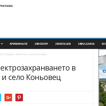
РЕКЛАМА
КРИМИНАЛЕ
24RODOPI
24SMOLIAN
24BULGARIA
КУ
ето в Шумен, Каспичан и село Коньовец
лектрозахранването в
 и село Коньовец