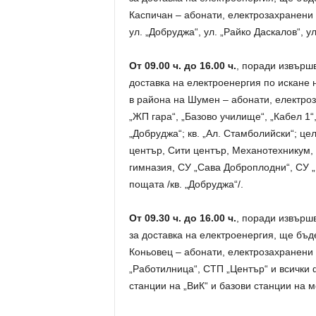
Каспичан – абонати, електрозахранени о
ул. „Добруджа“, ул. „Райко Даскалов“, ул
От 09.00 ч. до 16.00 ч.
, поради извърш
доставка на електроенергия по искане
в района на Шумен – абонати, електроза
„ЖП гара“, „Базово училище“, „Кабел 1“,
„Добруджа“; кв. „Ал. Стамболийски“; ц
център, Сити център, Механотехникум, 
гимназия, СУ „Сава Доброплодни“, СУ „
пощата /кв. „Добруджа“/.
От 09.30 ч. до 16.00 ч.
, поради извърш
за доставка на електроенергия, ще бъд
Коньовец – абонати, електрозахранени 
„Работилница“, СТП „Център“ и всички
станции на „ВиК“ и базови станции на 