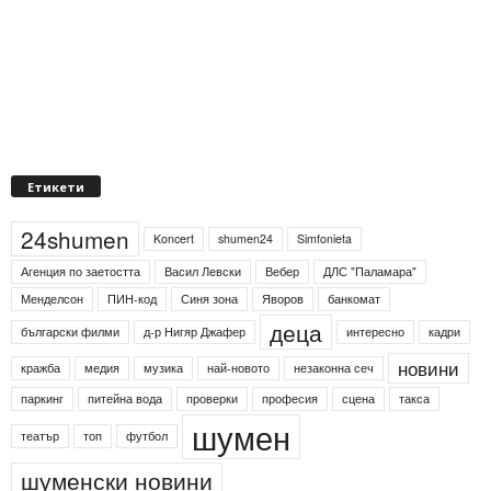
Етикети
24shumen
Koncert
shumen24
Simfonieta
Агенция по заетостта
Васил Левски
Вебер
ДЛС "Паламара"
Менделсон
ПИН-код
Синя зона
Яворов
банкомат
деца
български филми
д-р Нигяр Джафер
интересно
кадри
новини
кражба
медия
музика
най-новото
незаконна сеч
паркинг
питейна вода
проверки
професия
сцена
такса
шумен
театър
топ
футбол
шуменски новини