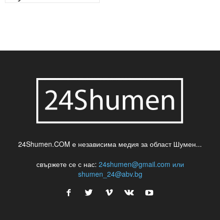
24Shumen.COM е независима медия за област Шумен...
свържете се с нас:
24shumen@gmail.com или
shumen_24@abv.bg