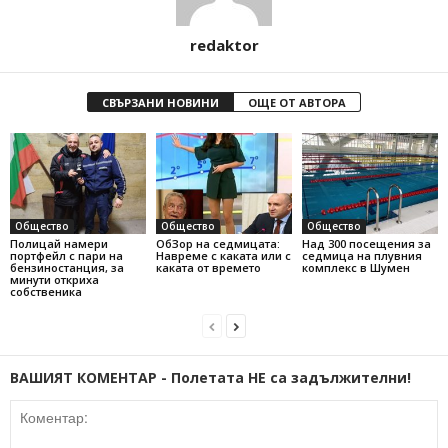
redaktor
СВЪРЗАНИ НОВИНИ
ОЩЕ ОТ АВТОРА
Общество
Общество
Общество
Полицай намери
ОбЗор на седмицата:
Над 300 посещения за
портфейл с пари на
Навреме с каката или с
седмица на плувния
бензиностанция, за
каката от времето
комплекс в Шумен
минути откриха
собственика
ВАШИЯТ КОМЕНТАР - Полетата НЕ са задължителни!