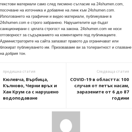
текстови материали само след писмено съгласие на 24shumen.com,
посочване на източника и добавяне на линк към 24shumen.com.
Използването на графични и видео материали, публикувани в
24shumen.com е строго забранено. Нарушителите ще бъдат
санкционирани с цялата строгост на закона. 24shumen.com не носи
отговорност за съдържанието на коментарите под публикациите.
Администраторите на сайта запазват правото да ограничават или
блокират публикуването им. Призоваваме ви за толерантност и спазване
на добрия тон.
предишна статия
Следваща статия
Кюлевча, Върбица,
COVID-19 в областта: 100
Кълново, Черни връх и
случая от петък насам,
Хан Крум са с нарушено
заразените от 6 до 87
водоподаване
години