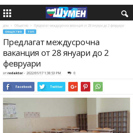
дом
Общество
Предлагат междусрочна ваканция от 28 януари до 2 февруари
ОБЩЕСТВО
ТОП
Предлагат междусрочна
ваканция от 28 януари до 2
февруари
от
redaktor
-
2022/01/17 1:38:53 PM
0
Facebook
Twitter