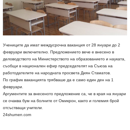
Учениците да имат междусрочна ваканция от 28 януари до 2
февруари включително. Предложението вече е внесено в
деловодството на Министерството на образованието и науката,
съобщи в национален ефир председателят на Съюза на
работодателите на народната просвета Диян Стаматов.
По график ваканцията трябваше да е само един ден на 1
февруари.
Аргументите за внесеното предложение са, че в края на януари
се очаква бум на болните от Омикрон, както и големия брой
отсъстващи учители.
24shumen.com