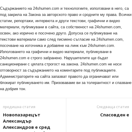
Съдържанието на 24shumen.com и технологиите, използвани в него, са
под закрила на Закона за авторското право и сродните му права. Всички
статии, репортажи, интервюта и други текстови, графични и видео
материали, публикувани в сайта, са собственост на 24shumen.com,
освен, ако изрично е посочено друго. Допуска се публикуване на
текстови материали само след писмено съгласие на 24shumen.com,
посочване на източника и добавяне на линк към 24shumen.com.
Използването на графични и видео материали, публикувани в
24shumen.com е строго забранено. Нарушителите ще бъдат
санкционирани с цялата строгост на закона. 24shumen.com не носи
отговорност за съдържанието на коментарите под публикациите.
Администраторите на сайта запазват правото да ограничават или
блокират публикуването им. Призоваваме ви за толерантност и спазване
на добрия тон.
предишна статия
Следваща статия
Новопазарецът
Спасовден е
Александър
Александров е сред