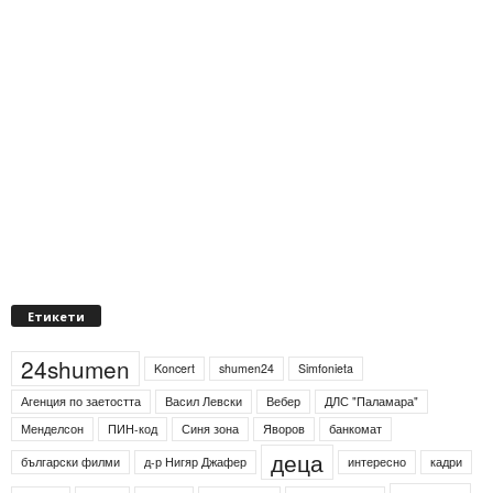
Етикети
24shumen
Koncert
shumen24
Simfonieta
Агенция по заетостта
Васил Левски
Вебер
ДЛС "Паламара"
Менделсон
ПИН-код
Синя зона
Яворов
банкомат
деца
български филми
д-р Нигяр Джафер
интересно
кадри