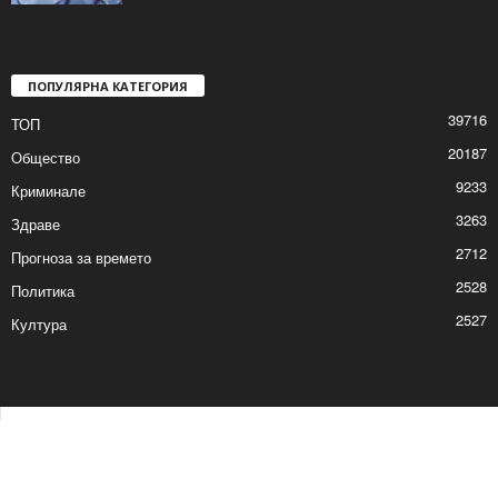
ПОПУЛЯРНА КАТЕГОРИЯ
39716
ТОП
20187
Общество
9233
Криминале
3263
Здраве
2712
Прогноза за времето
2528
Политика
2527
Култура
Контакти
Реклама
© © 2017 24Shumen.COM. Изработка и поддръжка от
Timag.EU
и
CHOCHEV TEAM