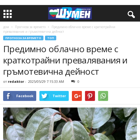
дом
Прогноза за времето
Предимно облачно време с краткотрайни
превалявания и гръмотевична дейност
ПРОГНОЗА ЗА ВРЕМЕТО
ТОП
Предимно облачно време с
краткотрайни превалявания и
гръмотевична дейност
от
redaktor
-
2025/05/29 7:15:33 AM
0
Facebook
Twitter