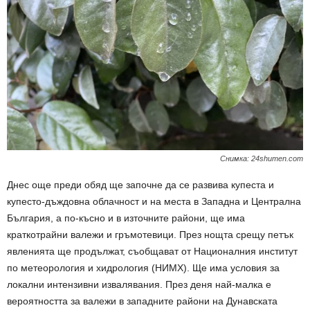
Снимка: 24shumen.com
Днес още преди обяд ще започне да се развива купеста и
купесто-дъждовна облачност и на места в Западна и Централна
България, а по-късно и в източните райони, ще има
краткотрайни валежи и гръмотевици. През нощта срещу петък
явленията ще продължат, съобщават от Националния институт
по метеорология и хидрология (НИМХ). Ще има условия за
локални интензивни извалявания. През деня най-малка е
вероятността за валежи в западните райони на Дунавската