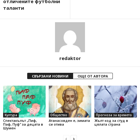
отличените футболни
таланти
redaktor
СВЪРЗАНИ НОВИНИ
ОЩЕ ОТ АВТОРА
Култура
Общество
Прогноза за времето
Спектакълът „Пиф,
Атанасовден е, зимата
Жълт код за студ в
Паф, Пуф“ за децата в
си отива
цялата страна
Шумен