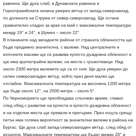
равнина. Ще духа слаб, в Дунавската равнина и
Горнотракийската низина умерен вятър от запад-северозапад,
по долината на Струма от север-северозапад. Ще остане
сравнително хладно за края на май с максимални температури
между 19° и 24°, в Шумен – около 22°.
В планините над западните райони от страната облачността ще
бъде предимно значителна, с валежи. Над централните и
източните масиви ще се развива купесто-дъждовна облачност и
ще има краткотрайни валежи, на места с гръмотевици. Над
около 2300 метра валежите ще са от сняг. Ще духа умерен до
силен северозападен вятър, който през деня малко ще
отслабне. Максималната температура на височина 1200 метра
ще бъде около 12°, на 2000 метра – около 5°.
По Черноморието ще преобладава слънчево време, главно
след обяд с развитие на купеста и купесто-дъждовна облачност
и на отделни места ще превали и прегърми. През нощта срещу
петък има голяма вероятност за значителни валежи в района на
Бургас. Ще духа слаб запад-северозападен вятър, след обяд от
югоизток. Максималните температури ще бъдат между 20° и