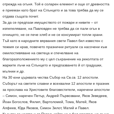
отрежда на огъня. Той е соларен елемент и още от древността
е приеман като брат на Слънцето и за това трябва да му се
отдава същата почит.
За да се предпази имуществото от пожари и нивите – от
изпепеляване, на Павловден не трябва да се пали огън в
огнището, не се пече хляб и не се консумират топли храни.
Тъй като в народните вярвания свети Павел бил известен с
тежкия си нрав, повечето празнични ритуали са насочени към
омилостивяване на светеца и спечелване на
благоразположението му с цел съхранение на реколтата от
жарките лъчи на Слънцето и предпазването й от градушки,
мълнии и др.
На 30 юни църквата чества Събор на Св.св. 12 апостоли.
Съборът на светите славни и всехвални 12 апостоли е празник
за прослава на Христовите благовестители, наречени апостоли
– Симон, наречен Петър, Андрей Първозвани, Яков Зеведеев,
Йоан Богослов, Филип, Вартоломей, Тома, Матей, Яков
Алфеев, Юда Яковов, Симон Зилот, Матий и Павел.
Към тях се чества и св.Павел, който не е бил апостол, но също