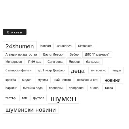
Етикети
24shumen
Koncert
shumen24
Simfonieta
Агенция по заетостта
Васил Левски
Вебер
ДЛС "Паламара"
Менделсон
ПИН-код
Синя зона
Яворов
банкомат
деца
български филми
д-р Нигяр Джафер
интересно
кадри
новини
кражба
медия
музика
най-новото
незаконна сеч
паркинг
питейна вода
проверки
професия
сцена
такса
шумен
театър
топ
футбол