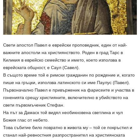
Свети апостол Павел е еврейски проповедник, един от най-
важните апостоли на християнството. Роден в град Тарс в
Киликия в еврейско семейство и името, което използва в
еврейската общност, е Саул (Савел).
В същото време той е римски гражданин по рождение и, когато
пише на гръцки, използва латинското си име Паулус (Павел).
Първоначално Павел е привърженик на фарисеите и участва в
гоненията срещу християните, включително в убийството на
свети първомъченик Стефан.
На път за Дамаск той видял необикновена светлина и чул
Божия глас от небето.
Това събитие било повратно в живота му – той се покръстил и
станал най-ревностния разпространител на християнската