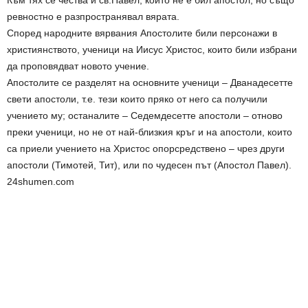
ревностно е разпространявал вярата.
Според народните вярвания Апостолите били персонажи в
християнството, ученици на Иисус Христос, които били избрани
да проповядват новото учение.
Апостолите се разделят на основните ученици – Дванадесетте
свети апостоли, т.е. тези които пряко от него са получили
учението му; останалите – Седемдесетте апостоли – отново
преки ученици, но не от най-близкия кръг и на апостоли, които
са приели учението на Христос опорсредствено – чрез други
апостоли (Тимотей, Тит), или по чудесен път (Апостол Павел).
24shumen.com