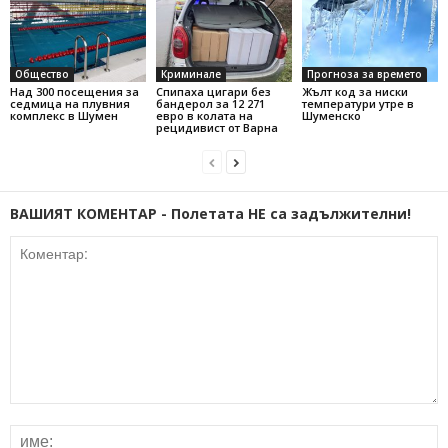
Общество
Криминале
Прогноза за времето
Над 300 посещения за
Спипаха цигари без
Жълт код за ниски
седмица на плувния
бандерол за 12 271
температури утре в
комплекс в Шумен
евро в колата на
Шуменско
рецидивист от Варна
ВАШИЯТ КОМЕНТАР - Полетата НЕ са задължителни!