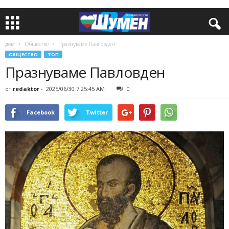
дом
Общество
Празнуваме Павловден
ОБЩЕСТВО
ТОП
Празнуваме Павловден
от
redaktor
-
2025/06/30 7:25:45 AM
0
Facebook
Twitter