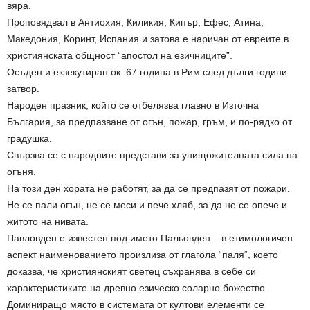
вяра.
Проповядвал в Антиохия, Киликия, Кипър, Ефес, Атина,
Македония, Коринт, Испания и затова е наричан от евреите в
християнската общност “апостол на езичниците”.
Осъден и екзекутиран ок. 67 година в Рим след дълги години
затвор.
Народен празник, който се отбелязва главно в Източна
България, за предпазване от огън, пожар, гръм, и по-рядко от
градушка.
Свързва се с народните представи за унищожителната сила на
огъня.
На този ден хората не работят, за да се предпазят от пожари.
Не се пали огън, не се меси и пече хляб, за да не се опече и
житото на нивата.
Павловден е известен под името Пальовден – в етимологичен
аспект наименованието произлиза от глагола “паля“, което
доказва, че християнският светец съхранява в себе си
характеристиките на древно езическо соларно божество.
Доминиращо място в системата от култови елементи се