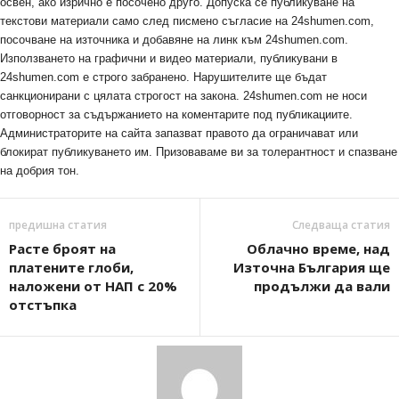
освен, ако изрично е посочено друго. Допуска се публикуване на
текстови материали само след писмено съгласие на 24shumen.com,
посочване на източника и добавяне на линк към 24shumen.com.
Използването на графични и видео материали, публикувани в
24shumen.com е строго забранено. Нарушителите ще бъдат
санкционирани с цялата строгост на закона. 24shumen.com не носи
отговорност за съдържанието на коментарите под публикациите.
Администраторите на сайта запазват правото да ограничават или
блокират публикуването им. Призоваваме ви за толерантност и спазване
на добрия тон.
предишна статия
Следваща статия
Расте броят на
Облачно време, над
платените глоби,
Източна България ще
наложени от НАП с 20%
продължи да вали
отстъпка