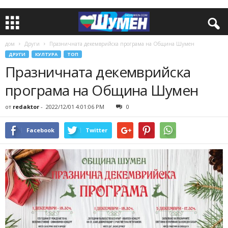
дом
Други
Празничната декемврийска програма на Община Шумен
ДРУГИ
КУЛТУРА
ТОП
Празничната декемврийска
програма на Община Шумен
от
redaktor
-
2022/12/01 4:01:06 PM
0
Facebook
Twitter