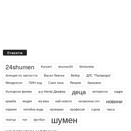
Етикети
24shumen
Koncert
shumen24
Simfonieta
Агенция по заетостта
Васил Левски
Вебер
ДЛС "Паламара"
Менделсон
ПИН-код
Синя зона
Яворов
банкомат
деца
български филми
д-р Нигяр Джафер
интересно
кадри
новини
кражба
медия
музика
най-новото
незаконна сеч
паркинг
питейна вода
проверки
професия
сцена
такса
шумен
театър
топ
футбол