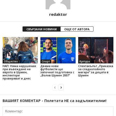
redaktor
СВЪРЗАНИ НОВИНИ
ОЩЕ ОТ АВТОРА
Общество
Спорт
Култура
НАП: Няма нарушения
Двама нови
Спектакълът „Приказка
при въвеждане на
футболисти ще
за сладкопойното
еврото в Шумен,
започнат подготовка с
магаре“ за децата в
инспектори
„Волов Шумен 2007“
Шумен
проверяват и днес
ВАШИЯТ КОМЕНТАР - Полетата НЕ са задължителни!