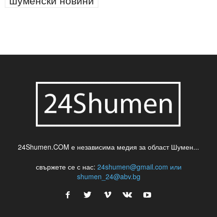
шуменски новини
24Shumen.COM е независима медия за област Шумен...
свържете се с нас:
24shumen@gmail.com или
shumen_24@abv.bg