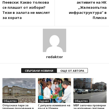
Пеевски: Какво толкова
активите на НК
се плашат от избори?
„Железопътна
Тези в залата не мислят
инфраструктура“ в
за хората
Плиска
redaktor
СВЪРЗАНИ НОВИНИ
ОЩЕ ОТ АВТОРА
Общество
Здраве
Общество
Отпуснаха пари за
С ритуала измиване на
МВР започва проверки
теренни проучвания в
ръце в Шумен
за изправни светлини