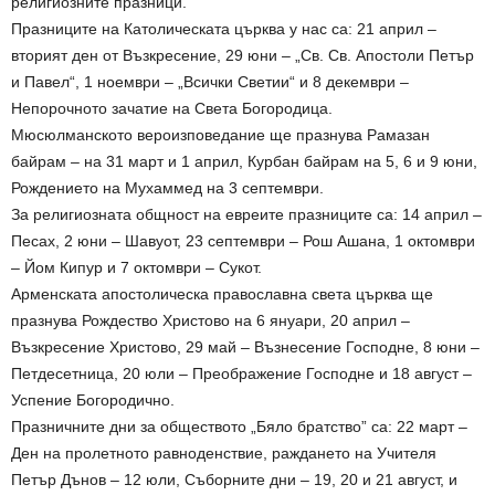
религиозните празници.
Празниците на Католическата църква у нас са: 21 април –
вторият ден от Възкресение, 29 юни – „Св. Св. Апостоли Петър
и Павел“, 1 ноември – „Всички Светии“ и 8 декември –
Непорочното зачатие на Света Богородица.
Мюсюлманското вероизповедание ще празнува Рамазан
байрам – на 31 март и 1 април, Курбан байрам на 5, 6 и 9 юни,
Рождението на Мухаммед на 3 септември.
За религиозната общност на евреите празниците са: 14 април –
Песах, 2 юни – Шавуот, 23 септември – Рош Ашана, 1 октомври
– Йом Кипур и 7 октомври – Сукот.
Арменската апостолическа православна света църква ще
празнува Рождество Христово на 6 януари, 20 април –
Възкресение Христово, 29 май – Възнесение Господне, 8 юни –
Петдесетница, 20 юли – Преображение Господне и 18 август –
Успение Богородично.
Празничните дни за обществото „Бяло братство” са: 22 март –
Ден на пролетното равноденствие, раждането на Учителя
Петър Дънов – 12 юли, Съборните дни – 19, 20 и 21 август, и