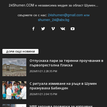
24Shumen.COM е независима медия за област Шумен...
свържете се с нас:
24shumen@gmail.com или
shumen_24@abv.bg
ДОРИ ОЩЕ НОВИНИ
Отпуснаха пари за теренни проучвания в
първопрестолна Плиска
2026/01/21 2:28:35 PM
С ритуала измиване на ръце в Шумен
празнуваха Бабинден
2026/01/21 2:04:15 PM
МВР започва проверки за изправни