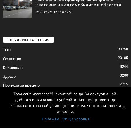
светлини на автомобилите в областта
2026/01/21 12:41:07 PM
ПОПУЛЯРНА КАТЕГОРИЯ
39750
ТОП
20195
Общество
9244
Криминале
3266
Здраве
2715
Прогноза за времето
2532
Политика
Този сайт използва"бисквитки", за да Ви осигурим най-
доброто изживяване в уебсайта. Ако продължите да
2530
Култура
използвате този сайт, ние ще приемем, че сте съгласни и
доволни.
Приемам
Общи условия
Контакти
Реклама