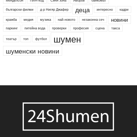
Менделсон
ПИН-код
Синя зона
Яворов
банкомат
деца
български филми
д-р Нигяр Джафер
интересно
кадри
новини
кражба
медия
музика
най-новото
незаконна сеч
паркинг
питейна вода
проверки
професия
сцена
такса
шумен
театър
топ
футбол
шуменски новини