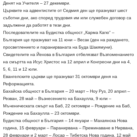
Денят на Учителя – 27 декември.
Църквите на адвентистите от Седмия ден ще празнуват шест
съботни дни, ако според трудовия им или служебен договор са
задължени да работят в тези дни.
Последователите на Будистка общност „Карма Кагю“ –
България ще празнуват на 11 юни – Весак (ден на раждането,
просветлението и паранирваната на Буда Шакямуни).
Свидетелите на Йехова в България отбелязват Възпоменанието
на смъртта на Исус Христос на 12 април и Конгресни дни на 4,
5, 6, 11 и 12 юли.
Евангелските църкви ще празнуват 31 октомври деня на
Реформацията.
Бахайска общност в България – 20 март – Ноу Руз, 20 април –
Резван, 28 май – Възнесението на Бахаулла, 9 юли –
Мъченическата смърт на Баб, 22 октомври – Рождение на Баб,
Рождение на Бахаулла – 23 октомври.
Будистка общност в България – 14 януари – Махаянска Нова
година, 15 февруари – Паранирвана – Преминаване в Нирвана,
28 февруари и 2 март – Лосар – Тибетска Нова година, 12 май