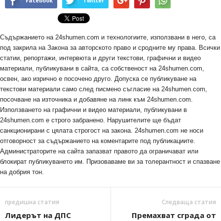
Facebook
Twitter
Съдържанието на 24shumen.com и технологиите, използвани в него, са
под закрила на Закона за авторското право и сродните му права. Всички
статии, репортажи, интервюта и други текстови, графични и видео
материали, публикувани в сайта, са собственост на 24shumen.com,
освен, ако изрично е посочено друго. Допуска се публикуване на
текстови материали само след писмено съгласие на 24shumen.com,
посочване на източника и добавяне на линк към 24shumen.com.
Използването на графични и видео материали, публикувани в
24shumen.com е строго забранено. Нарушителите ще бъдат
санкционирани с цялата строгост на закона. 24shumen.com не носи
отговорност за съдържанието на коментарите под публикациите.
Администраторите на сайта запазват правото да ограничават или
блокират публикуването им. Призоваваме ви за толерантност и спазване
на добрия тон.
предишна статия
Следваща статия
Лидерът на ДПС
Премахват сграда от