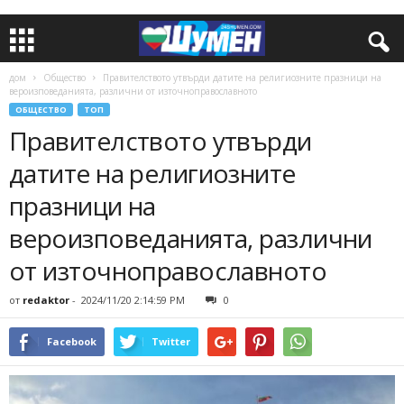
дом
Общество
Правителството утвърди датите на религиозните празници на
вероизповеданията, различни от източноправославното
ОБЩЕСТВО
ТОП
Правителството утвърди
датите на религиозните
празници на
вероизповеданията, различни
от източноправославното
от
redaktor
-
2024/11/20 2:14:59 PM
0
Facebook
Twitter