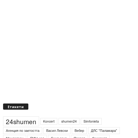
Етикети
24shumen
Koncert
shumen24
Simfonieta
Агенция по заетостта
Васил Левски
Вебер
ДЛС "Паламара"