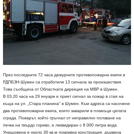
През последните 72 часа дежурните противопожарни екипи в
РДПБЗН-Шумен са отработили 13 сигнала за произшествия.
Това съобщиха от Областната дирекция на МВР в Шумен.
В 03.20 часа на 29 януари е приет сигнал за пожар в стая на
къща на ул. „Стара планина” в Шумен. Към адреса са насочени
два противопожарни екипа, които заварили в пламъци цялата
сграда. Пожарът, който тръгнал от неправилно ползване на
печка на твърдо гориво, е ликвидиран с 8 000 литра вода.
Унищожена е около 30 кв.м покривна конструкция, дървена