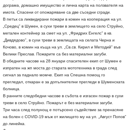
дограма, домашно имущество и лична карта на ползвателя на
имота. Спасени от опожаряване са две съседни сгради.
В петък са ликвидирани пожари в комин на кооперация на ул.
„Средец” в Шумен, в сухи треви в землището на село Струйно,
метален контейнер за смет на ул. „Фридрих Енгелс” в кв.
„Дивдядово”, в сухи треви в землищата на селата Черна и
Кочово, в комин на къща на ул. „Св.св. Кирил и Методий” във
Велики Преслав. Пожарите са без материални загуби.
В обедните часове на 28 януари спасителен екип от Шумен е
изпратен на жп моста до старата мототехника в града след
сигнал за паднало момче. Екип на Спешна помощ го
прегледал, откаран е за допълнителни прегледи в Шуменската
болница.
В ранните следобедни часове в събота е изгасен пожар в сухи
треви в село Струйно. Пожарът е без материални загуби.
Три часа след полунощ е потърсено съдействие за пренасяне
на болен с COVID-19 мъж от жилището му на ул. „Август Попов”
до линейка.