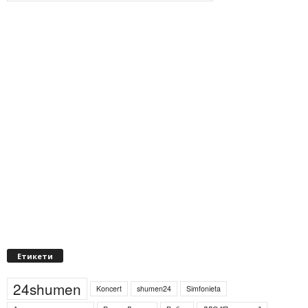
Етикети
24shumen
Koncert
shumen24
Simfonieta