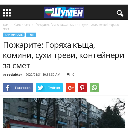
дом
Криминале
Пожарите: Горяха къща, комини, сухи треви, контейнери за
смет
КРИМИНАЛЕ
ТОП
Пожарите: Горяха къща,
комини, сухи треви, контейнери
за смет
от
redaktor
-
2022/01/31 10:36:30 AM
0
Facebook
Twitter