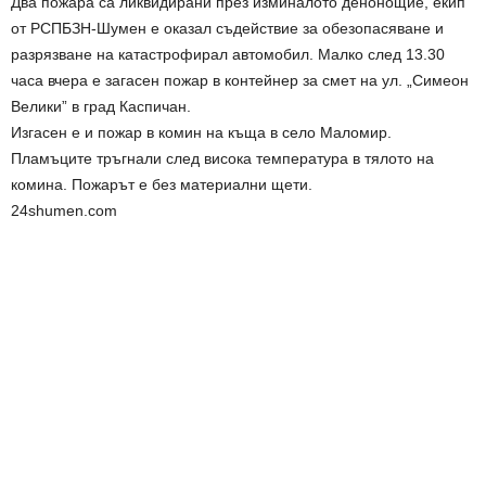
Два пожара са ликвидирани през изминалото денонощие, екип
от РСПБЗН-Шумен е оказал съдействие за обезопасяване и
разрязване на катастрофирал автомобил. Малко след 13.30
часа вчера е загасен пожар в контейнер за смет на ул. „Симеон
Велики” в град Каспичан.
Изгасен е и пожар в комин на къща в село Маломир.
Пламъците тръгнали след висока температура в тялото на
комина. Пожарът е без материални щети.
24shumen.com