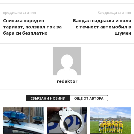
предишна статия
Следваща статия
Спипаха пореден
Вандал надраска и поля
тарикат, ползвал ток за
с течност автомобил в
бара си безплатно
Шумен
redaktor
СВЪРЗАНИ НОВИНИ
ОЩЕ ОТ АВТОРА