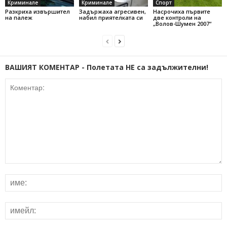
Криминале
Криминале
Спорт
Разкриха извършител
Задържаха агресивен,
Насрочиха първите
на палеж
набил приятелката си
две контроли на
„Волов-Шумен 2007“
ВАШИЯТ КОМЕНТАР - Полетата НЕ са задължителни!