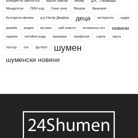
Агенция по заетостта
Васил Левски
Вебер
ДЛС "Паламара"
Менделсон
ПИН-код
Синя зона
Яворов
банкомат
деца
български филми
д-р Нигяр Джафер
интересно
кадри
новини
кражба
медия
музика
най-новото
незаконна сеч
паркинг
питейна вода
проверки
професия
сцена
такса
шумен
театър
топ
футбол
шуменски новини