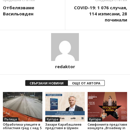
Отбелязваме
COVID-19: 1 076 случая,
Васильовден
114 изписани, 28
починали
redaktor
СВЪРЗАНИ НОВИНИ
ОЩЕ ОТ АВТОРА
Пътища
Култура
Култура
Обработиха улиците в
Захари Карабашлиев
Симфониета представя
областния град с над 5
представя в Шумен
концерта „Broadway in