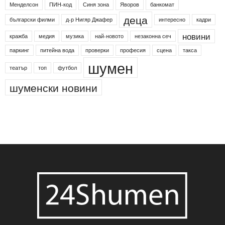
Менделсон
ПИН-код
Синя зона
Яворов
банкомат
деца
български филми
д-р Нигяр Джафер
интересно
кадри
новини
кражба
медия
музика
най-новото
незаконна сеч
паркинг
питейна вода
проверки
професия
сцена
такса
шумен
театър
топ
футбол
шуменски новини