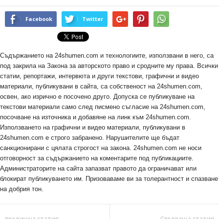
Facebook
Twitter
Съдържанието на 24shumen.com и технологиите, използвани в него, са
под закрила на Закона за авторското право и сродните му права. Всички
статии, репортажи, интервюта и други текстови, графични и видео
материали, публикувани в сайта, са собственост на 24shumen.com,
освен, ако изрично е посочено друго. Допуска се публикуване на
текстови материали само след писмено съгласие на 24shumen.com,
посочване на източника и добавяне на линк към 24shumen.com.
Използването на графични и видео материали, публикувани в
24shumen.com е строго забранено. Нарушителите ще бъдат
санкционирани с цялата строгост на закона. 24shumen.com не носи
отговорност за съдържанието на коментарите под публикациите.
Администраторите на сайта запазват правото да ограничават или
блокират публикуването им. Призоваваме ви за толерантност и спазване
на добрия тон.
предишна статия
Следваща статия