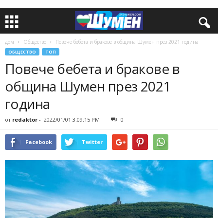
дом
Общество
Повече бебета и бракове в община Шумен през 2021 година
ОБЩЕСТВО
ТОП
Повече бебета и бракове в
община Шумен през 2021
година
от
redaktor
-
2022/01/01 3:09:15 PM
0
Facebook
Twitter