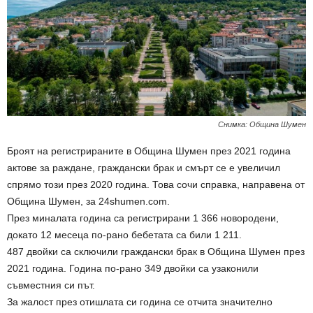
Снимка: Община Шумен
Броят на регистрираните в Община Шумен през 2021 година
актове за раждане, граждански брак и смърт се е увеличил
спрямо този през 2020 година. Това сочи справка, направена от
Община Шумен, за 24shumen.com.
През миналата година са регистрирани 1 366 новородени,
докато 12 месеца по-рано бебетата са били 1 211.
487 двойки са сключили граждански брак в Община Шумен през
2021 година. Година по-рано 349 двойки са узаконили
съвместния си път.
За жалост през отишлата си година се отчита значително