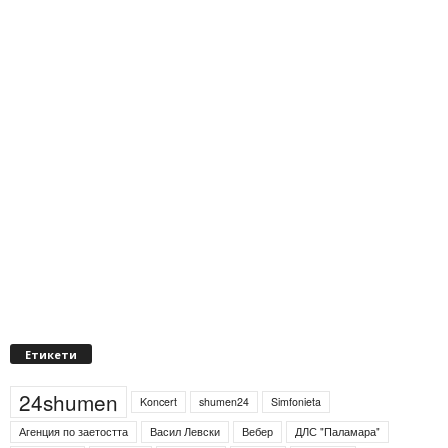
Етикети
24shumen
Koncert
shumen24
Simfonieta
Агенция по заетостта
Васил Левски
Вебер
ДЛС "Паламара"