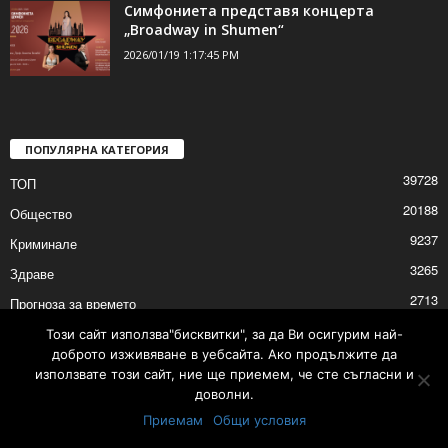
Симфониета представя концерта
„Broadway in Shumen“
2026/01/19 1:17:45 PM
ПОПУЛЯРНА КАТЕГОРИЯ
39728
ТОП
20188
Общество
9237
Криминале
3265
Здраве
2713
Прогноза за времето
2529
Култура
Този сайт използва"бисквитки", за да Ви осигурим най-
доброто изживяване в уебсайта. Ако продължите да
2528
Политика
използвате този сайт, ние ще приемем, че сте съгласни и
доволни.
Приемам
Общи условия