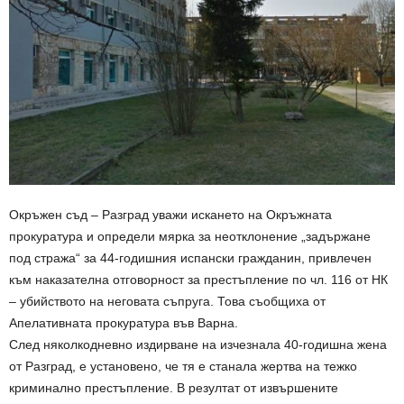
Окръжен съд – Разград уважи искането на Окръжната
прокуратура и определи мярка за неотклонение „задържане
под стража“ за 44-годишния испански гражданин, привлечен
към наказателна отговорност за престъпление по чл. 116 от НК
– убийството на неговата съпруга. Това съобщиха от
Апелативната прокуратура във Варна.
След няколкодневно издирване на изчезнала 40-годишна жена
от Разград, е установено, че тя е станала жертва на тежко
криминално престъпление. В резултат от извършените