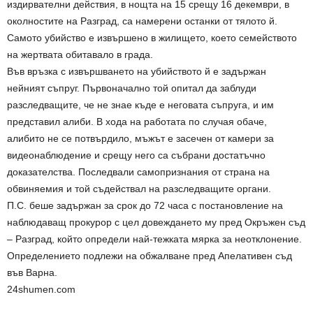
издирвателни действия, в нощта на 15 срещу 16 декември, в
околностите на Разград, са намерени останки от тялото й.
Самото убийство е извършено в жилището, което семейството
на жертвата обитавало в града.
Във връзка с извършването на убийството й е задържан
нейният съпруг. Първоначално той опитал да заблуди
разследващите, че не знае къде е неговата съпруга, и им
представил алиби. В хода на работата по случая обаче,
алибито не се потвърдило, мъжът е засечен от камери за
видеонаблюдение и срещу него са събрани достатъчно
доказателства. Последвали самопризнания от страна на
обвиняемия и той съдействал на разследващите органи.
П.С. беше задържан за срок до 72 часа с постановление на
наблюдаващ прокурор с цел довеждането му пред Окръжен съд
– Разград, който определи най-тежката мярка за неотклонение.
Определението подлежи на обжалване пред Апелативен съд
във Варна.
24shumen.com