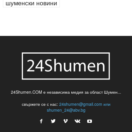
шуменски новини
24Shumen.COM е независима медия за област Шумен...
свържете се с нас:
24shumen@gmail.com или
shumen_24@abv.bg