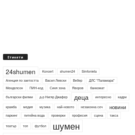
Етикети
24shumen
Koncert
shumen24
Simfonieta
Агенция по заетостта
Васил Левски
Вебер
ДЛС "Паламара"
Менделсон
ПИН-код
Синя зона
Яворов
банкомат
деца
български филми
д-р Нигяр Джафер
интересно
кадри
новини
кражба
медия
музика
най-новото
незаконна сеч
паркинг
питейна вода
проверки
професия
сцена
такса
шумен
театър
топ
футбол