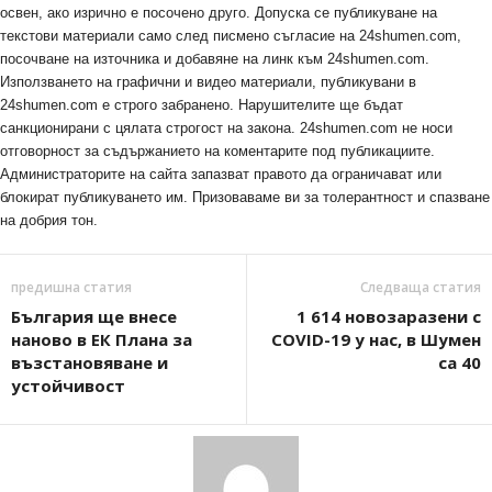
освен, ако изрично е посочено друго. Допуска се публикуване на
текстови материали само след писмено съгласие на 24shumen.com,
посочване на източника и добавяне на линк към 24shumen.com.
Използването на графични и видео материали, публикувани в
24shumen.com е строго забранено. Нарушителите ще бъдат
санкционирани с цялата строгост на закона. 24shumen.com не носи
отговорност за съдържанието на коментарите под публикациите.
Администраторите на сайта запазват правото да ограничават или
блокират публикуването им. Призоваваме ви за толерантност и спазване
на добрия тон.
предишна статия
Следваща статия
България ще внесе
1 614 новозаразени с
наново в ЕК Плана за
COVID-19 у нас, в Шумен
възстановяване и
са 40
устойчивост