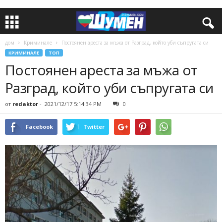
дом
Криминале
Постоянен ареста за мъжа от Разград, който уби съпругата си
КРИМИНАЛЕ
ТОП
Постоянен ареста за мъжа от
Разград, който уби съпругата си
от
redaktor
-
2021/12/17 5:14:34 PM
0
Facebook
Twitter