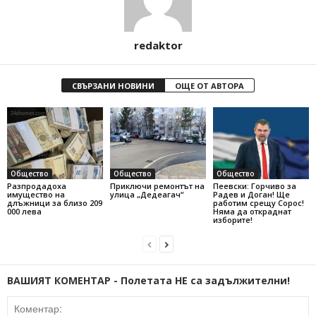
redaktor
СВЪРЗАНИ НОВИНИ
ОЩЕ ОТ АВТОРА
Общество
Общество
Общество
Разпродадоха
Приключи ремонтът на
Пеевски: Горчиво за
имущество на
улица „Дедеагач“
Радев и Доган! Ще
длъжници за близо 209
работим срещу Сорос!
000 лева
Няма да откраднат
изборите!
ВАШИЯТ КОМЕНТАР - Полетата НЕ са задължителни!