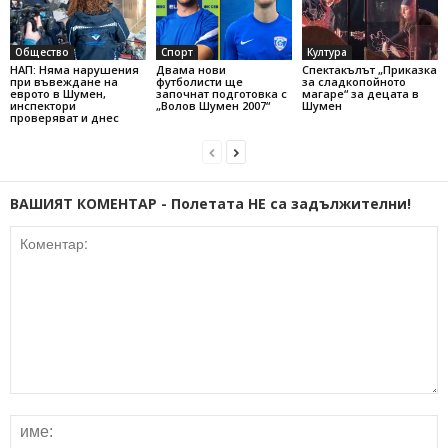
Общество
Спорт
Култура
НАП: Няма нарушения
Двама нови
Спектакълът „Приказка
при въвеждане на
футболисти ще
за сладкопойното
еврото в Шумен,
започнат подготовка с
магаре“ за децата в
инспектори
„Волов Шумен 2007“
Шумен
проверяват и днес
ВАШИЯТ КОМЕНТАР - Полетата НЕ са задължителни!