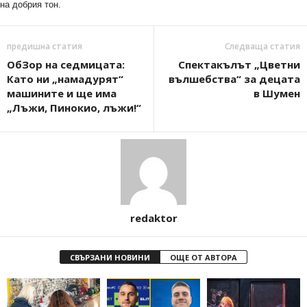
на добрия тон.
предишна статия
Следваща статия
ОбЗор на седмицата:
Спектакълът „Цветни
Като ни „намадурят“
вълшебства“ за децата
машините и ще има
в Шумен
„Лъжи, Пинокио, лъжи!“
redaktor
СВЪРЗАНИ НОВИНИ
ОЩЕ ОТ АВТОРА