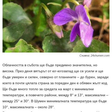
Снимка: 24shumen.com
Облачността в събота ще бъде предимно значителна, но
висока. През деня вятърът от юг-югозапад ще се усили и ще
бъде умерен и силен, северно от планините – до бурен, заради
което в почти цялата страна за пореден ден е обявен жълт код.
Ще бъде много топло за средата на март с минимални
температури, в повечето райони, между 8° и 13°, максимални –
между 25° и 30°. В Шумен минималната температура ще бъде
10°, максималната – около 28°.