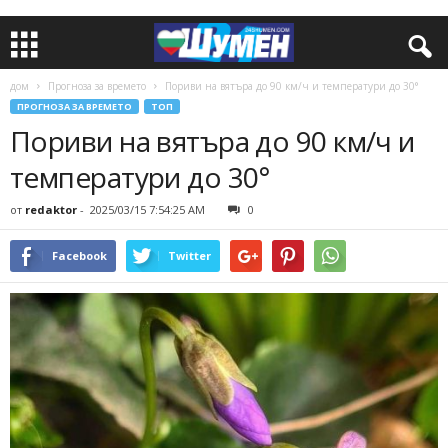
дом
Прогноза за времето
Пориви на вятъра до 90 км/ч и температури до 30°
ПРОГНОЗА ЗА ВРЕМЕТО
ТОП
Пориви на вятъра до 90 км/ч и
температури до 30°
от
redaktor
-
2025/03/15 7:54:25 AM
0
Facebook
Twitter