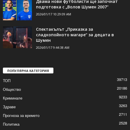
Двама нови футболисти ще започнат
подготовка с „Волов Шумен 2007“
2026/01/17 10:29:09 AM
Спектакълът „Приказка за
сладкопойното магаре“ за децата в
Шумен
2026/01/17 9:44:38 AM
ПОПУЛЯРНА КАТЕГОРИЯ
39713
ТОП
20186
Общество
9233
Криминале
3263
Здраве
2711
Прогноза за времето
2528
Политика