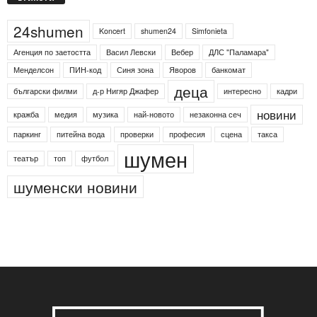
24shumen
Koncert
shumen24
Simfonieta
Агенция по заетостта
Васил Левски
Вебер
ДЛС "Паламара"
Менделсон
ПИН-код
Синя зона
Яворов
банкомат
деца
български филми
д-р Нигяр Джафер
интересно
кадри
новини
кражба
медия
музика
най-новото
незаконна сеч
паркинг
питейна вода
проверки
професия
сцена
такса
шумен
театър
топ
футбол
шуменски новини