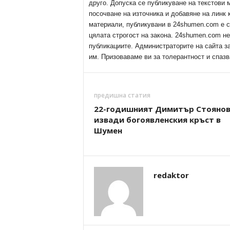
друго. Допуска се публикуване на текстови
посочване на източника и добавяне на линк
материали, публикувани в 24shumen.com е с
цялата строгост на закона. 24shumen.com н
публикациите. Администраторите на сайта з
им. Призоваваме ви за толерантност и спазв
предишна статия
22-годишният Димитър Стояно
извади богоявленския кръст в
Шумен
redaktor