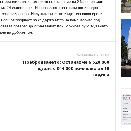
 материали само след писмено съгласие на 24shumen.com,
 към 24shumen.com. Използването на графични и видео
трого забранено. Нарушителите ще бъдат санкционирани с
е носи отговорност за съдържанието на коментарите под
апазват правото да ограничават или блокират публикуването
ане на добрия тон.
Следваща статия
в
Преброяването: Останахме 6 520 000
души, с 844 000 по-малко за 10
години