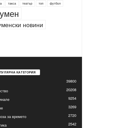
а
такса
театър
топ
футбол
умен
менски новини
ПУЛЯРНА КАТЕГОРИЯ
39800
20208
ство
9254
инале
3269
ве
2720
оза за времето
2542
тика