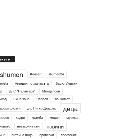
икети
4shumen
Koncert
shumen24
onieta
Агенция по заетостта
Васил Левски
ер
ДЛС "Паламара"
Менделсон
-код
Синя зона
Яворов
банкомат
деца
арски филми
д-р Нигяр Джафер
ресно
кадри
кражба
медия
музика
новини
новото
незаконна сеч
инг
питейна вода
проверки
професия