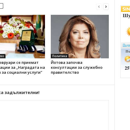
во
Политика
евруари се приемат
Йотова започва
ации за „Наградата на
консултации за служебно
 за социални услуги“
правителство
са задължителни!