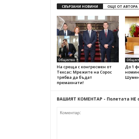
СВЪРЗАНИ НОВИНИ
ОЩЕ ОТ АВТОРА
Общество
Общест
На среща с конгресмен от
До 1 ф
Тексас: Мрежите на Сорос
номин
трябва да бъдат
Шумен
премахнати!
ВАШИЯТ КОМЕНТАР - Полетата НЕ 