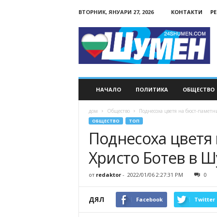
ВТОРНИК, ЯНУАРИ 27, 2026
КОНТАКТИ
Р
24Shumen.COM
НАЧАЛО
ПОЛИТИКА
ОБЩЕСТВО
дом
Общество
Поднесоха цветя на бюст-паметн
ОБЩЕСТВО
ТОП
Поднесоха цветя 
Христо Ботев в 
от
redaktor
-
2022/01/06 2:27:31 PM
0
ДЯЛ
Facebook
Twitter