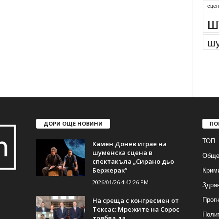
сцен
ш
шу
ДОРИ ОЩЕ НОВИНИ
ПО
ТОП
Камен Донев играе на
шуменска сцена в
Обще
спектакъла „Сирано дьо
Крим
Бержерак“
2026/01/26 4:42:26 PM
Здра
Прогн
На среща с конгресмен от
Тексас: Мрежите на Сорос
Поли
трябва да...