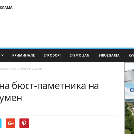
ЕКЛАМА
КРИМИНАЛЕ
24RODOPI
24SMOLIAN
24BULGARIA
КУ
ика на Христо Ботев в Шумен
на бюст-паметника на
Шумен