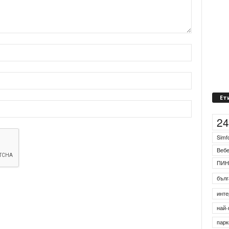
Ет
2
Simf
Веб
ПИН
бълг
инте
най-
парк