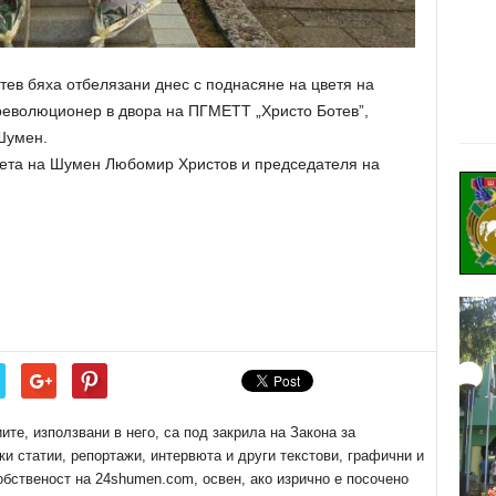
тев бяха отбелязани днес с поднасяне на цветя на
революционер в двора на ПГМЕТТ „Христо Ботев”,
Шумен.
мета на Шумен Любомир Христов и председателя на
е, използвани в него, са под закрила на Закона за
ки статии, репортажи, интервюта и други текстови, графични и
обственост на 24shumen.com, освен, ако изрично е посочено