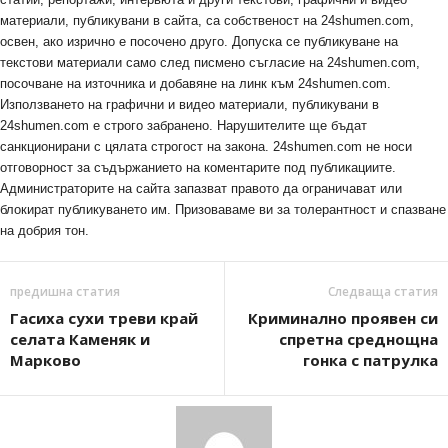
материали, публикувани в сайта, са собственост на 24shumen.com,
освен, ако изрично е посочено друго. Допуска се публикуване на
текстови материали само след писмено съгласие на 24shumen.com,
посочване на източника и добавяне на линк към 24shumen.com.
Използването на графични и видео материали, публикувани в
24shumen.com е строго забранено. Нарушителите ще бъдат
санкционирани с цялата строгост на закона. 24shumen.com не носи
отговорност за съдържанието на коментарите под публикациите.
Администраторите на сайта запазват правото да ограничават или
блокират публикуването им. Призоваваме ви за толерантност и спазване
на добрия тон.
предишна статия
Следваща статия
Гасиха сухи треви край
Криминално проявен си
селата Каменяк и
спретна среднощна
Марково
гонка с патрулка