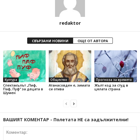
redaktor
СВЪРЗАНИ НОВИНИ
ОЩЕ ОТ АВТОРА
Култура
Общество
Прогноза за времето
Спектакълът „Пиф,
Атанасовден е, зимата
Жълт код за студ в
Паф, Пуф“ за децата в
си отива
цялата страна
Шумен
ВАШИЯТ КОМЕНТАР - Полетата НЕ са задължителни!