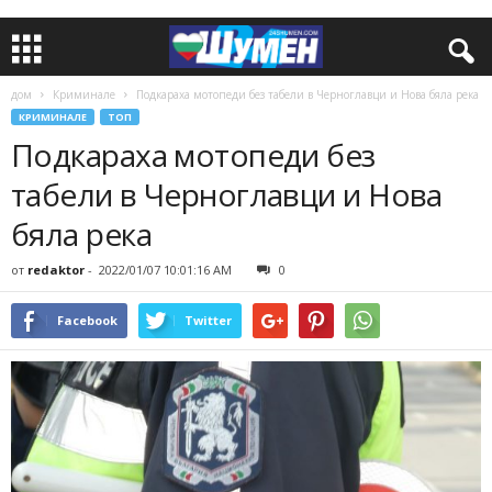
дом
Криминале
Подкараха мотопеди без табели в Черноглавци и Нова бяла река
КРИМИНАЛЕ
ТОП
Подкараха мотопеди без
табели в Черноглавци и Нова
бяла река
от
redaktor
-
2022/01/07 10:01:16 AM
0
Facebook
Twitter