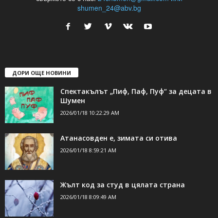
24Shumen.COM е независима медия за област Шумен...
свържете се с нас:
24shumen@gmail.com или
shumen_24@abv.bg
ДОРИ ОЩЕ НОВИНИ
Спектакълът „Пиф, Паф, Пуф“ за децата в
Шумен
2026/01/18 10:22:29 AM
Атанасовден е, зимата си отива
2026/01/18 8:59:21 AM