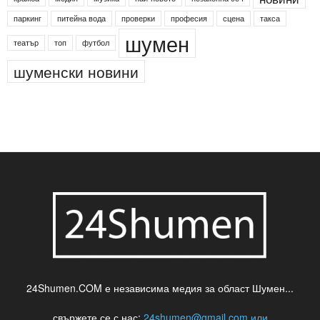
Менделсон
ПИН-код
Синя зона
Яворов
банкомат
деца
български филми
д-р Нигяр Джафер
интересно
кадри
новини
кражба
медия
музика
най-новото
незаконна сеч
паркинг
питейна вода
проверки
професия
сцена
такса
шумен
театър
топ
футбол
шуменски новини