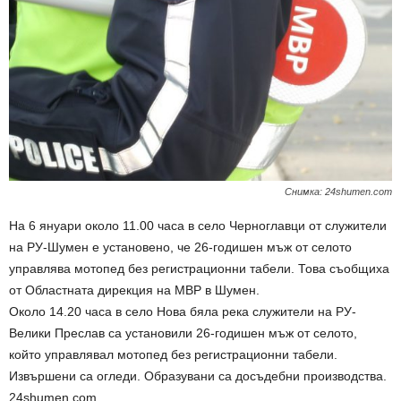
Снимка: 24shumen.com
На 6 януари около 11.00 часа в село Черноглавци от служители
на РУ-Шумен е установено, че 26-годишен мъж от селото
управлява мотопед без регистрационни табели. Това съобщиха
от Областната дирекция на МВР в Шумен.
Около 14.20 часа в село Нова бяла река служители на РУ-
Велики Преслав са установили 26-годишен мъж от селото,
който управлявал мотопед без регистрационни табели.
Извършени са огледи. Образувани са досъдебни производства.
24shumen.com