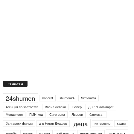
Етикети
24shumen
Koncert
shumen24
Simfonieta
Агенция по заетостта
Васил Левски
Вебер
ДЛС "Паламара"