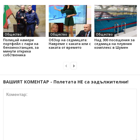
Общество
Общество
Общество
Полицай намери
ОбЗор на седмицата:
Над 300 посещения за
портфейл с пари на
Навреме с каката или с
седмица на плувния
бензиностанция, за
каката от времето
комплекс в Шумен
минути откриха
собственика
ВАШИЯТ КОМЕНТАР - Полетата НЕ са задължителни!