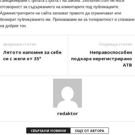
санкционирани с цялата строгост на закона. 24shumen.com не носи
отговорност за съдържанието на коментарите под публикациите.
Администраторите на сайта запазват правото да ограничават или
блокират публикуването им. Призоваваме ви за толерантност и спазване
на добрия тон.
предишна статия
Следваща статия
Лятото напомня за себе
Неправоспособен
си с жеги от 35°
подкара нерегистрирано
АТВ
redaktor
СВЪРЗАНИ НОВИНИ
ОЩЕ ОТ АВТОРА