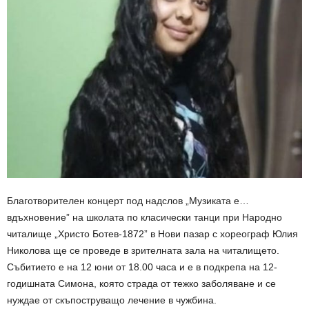
Благотворителен концерт под надслов „Музиката е…
вдъхновение” на школата по класически танци при Народно
читалище „Христо Ботев-1872” в Нови пазар с хореограф Юлия
Николова ще се проведе в зрителната зала на читалището.
Събитието е на 12 юни от 18.00 часа и е в подкрепа на 12-
годишната Симона, която страда от тежко заболяване и се
нуждае от скъпоструващо лечение в чужбина.