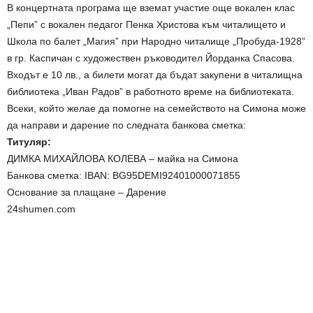
В концертната програма ще вземат участие още вокален клас
„Пепи” с вокален педагог Пенка Христова към читалището и
Школа по балет „Магия” при Народно читалище „Пробуда-1928”
в гр. Каспичан с художествен ръководител Йорданка Спасова.
Входът е 10 лв., а билети могат да бъдат закупени в читалищна
библиотека „Иван Радов” в работното време на библиотеката.
Всеки, който желае да помогне на семейството на Симона може
да направи и дарение по следната банкова сметка:
Титуляр:
ДИМКА МИХАЙЛОВА КОЛЕВА – майка на Симона
Банкова сметка: IBAN: BG95DEMI92401000071855
Основание за плащане – Дарение
24shumen.com