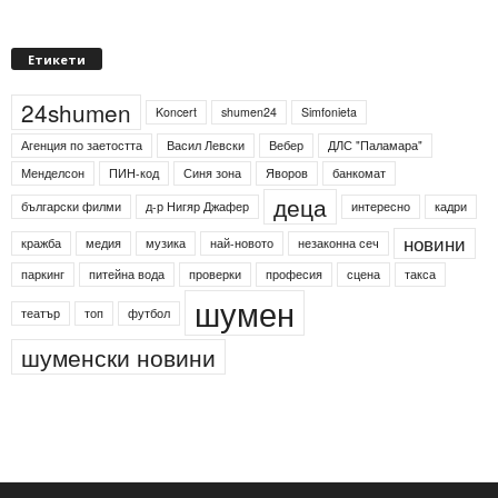
Етикети
24shumen
Koncert
shumen24
Simfonieta
Агенция по заетостта
Васил Левски
Вебер
ДЛС "Паламара"
Менделсон
ПИН-код
Синя зона
Яворов
банкомат
деца
български филми
д-р Нигяр Джафер
интересно
кадри
новини
кражба
медия
музика
най-новото
незаконна сеч
паркинг
питейна вода
проверки
професия
сцена
такса
шумен
театър
топ
футбол
шуменски новини