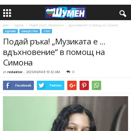
дом
Здраве
Подай ръка! „Музиката е … вдъхновение“ в помощ на Симона
ЗДРАВЕ
ОБЩЕСТВО
ТОП
Подай ръка! „Музиката е …
вдъхновение“ в помощ на
Симона
от
redaktor
-
2025/06/04 8:10:32 AM
0
Facebook
Twitter