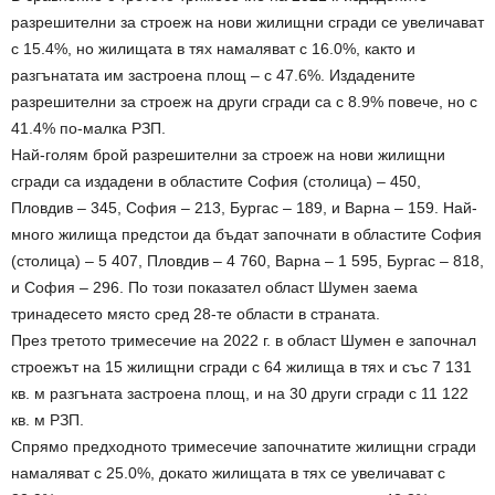
разрешителни за строеж на нови жилищни сгради се увеличават
с 15.4%, но жилищата в тях намаляват с 16.0%, както и
разгънатата им застроена площ – с 47.6%. Издадените
разрешителни за строеж на други сгради са с 8.9% повече, но с
41.4% по-малка РЗП.
Най-голям брой разрешителни за строеж на нови жилищни
сгради са издадени в областите София (столица) – 450,
Пловдив – 345, София – 213, Бургас – 189, и Варна – 159. Най-
много жилища предстои да бъдат започнати в областите София
(столица) – 5 407, Пловдив – 4 760, Варна – 1 595, Бургас – 818,
и София – 296. По този показател област Шумен заема
тринадесето място сред 28-те области в страната.
През третото тримесечие на 2022 г. в област Шумен е започнал
строежът на 15 жилищни сгради с 64 жилища в тях и със 7 131
кв. м разгъната застроена площ, и на 30 други сгради с 11 122
кв. м РЗП.
Спрямо предходното тримесечие започнатите жилищни сгради
намаляват с 25.0%, докато жилищата в тях се увеличават с