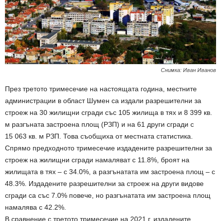
Снимка: Иван Иванов
През третото тримесечие на настоящата година, местните
администрации в област Шумен са издали разрешителни за
строеж на 30 жилищни сгради със 105 жилища в тях и 8 399 кв.
м разгъната застроена площ (РЗП) и на 61 други сгради с
15 063 кв. м РЗП. Това съобщиха от местната статистика.
Спрямо предходното тримесечие издадените разрешителни за
строеж на жилищни сгради намаляват с 11.8%, броят на
жилищата в тях – с 34.0%, а разгънатата им застроена площ – с
48.3%. Издадените разрешителни за строеж на други видове
сгради са със 7.0% повече, но разгънатата им застроена площ
намалява с 42.2%.
В сравнение с третото тримесечие на 2021 г. издадените