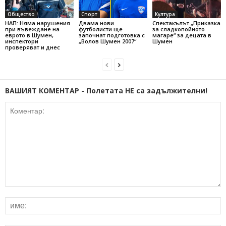
Общество
Спорт
Култура
НАП: Няма нарушения
Двама нови
Спектакълът „Приказка
при въвеждане на
футболисти ще
за сладкопойното
еврото в Шумен,
започнат подготовка с
магаре“ за децата в
инспектори
„Волов Шумен 2007“
Шумен
проверяват и днес
ВАШИЯТ КОМЕНТАР - Полетата НЕ са задължителни!