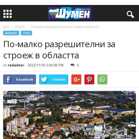
дом
Бизнес
По-малко разрешителни за строеж в областта
БИЗНЕС
ТОП
По-малко разрешителни за
строеж в областта
от
redaktor
-
2022/11/10 2:04:38 PM
0
Facebook
Twitter