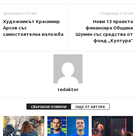
предишна статия
Следваща статия
Художникът Красимир
Нови 13 проекта
Арсов със
финансира Община
самостоятелна изложба
Шумен със средства от
фонд „Култура“
redaktor
СВЪРЗАНИ НОВИНИ
ОЩЕ ОТ АВТОРА