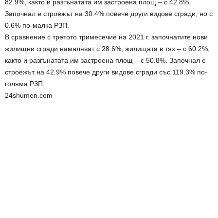
82.9%, както и разгънатата им застроена площ – с 42.8%.
Започнал е строежът на 30.4% повече други видове сгради, но с
0.6% по-малка РЗП.
В сравнение с третото тримесечие на 2021 г. започнатите нови
жилищни сгради намаляват с 28.6%, жилищата в тях – с 60.2%,
както и разгънатата им застроена площ – с 50.8%. Започнал е
строежът на 42.9% повече други видове сгради със 119.3% по-
голяма РЗП.
24shumen.com