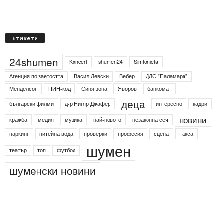
Етикети
24shumen
Koncert
shumen24
Simfonieta
Агенция по заетостта
Васил Левски
Вебер
ДЛС "Паламара"
Менделсон
ПИН-код
Синя зона
Яворов
банкомат
деца
български филми
д-р Нигяр Джафер
интересно
кадри
новини
кражба
медия
музика
най-новото
незаконна сеч
паркинг
питейна вода
проверки
професия
сцена
такса
шумен
театър
топ
футбол
шуменски новини