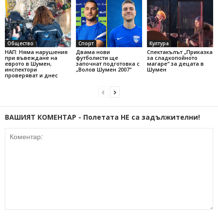
Общество
Спорт
Култура
НАП: Няма нарушения
Двама нови
Спектакълът „Приказка
при въвеждане на
футболисти ще
за сладкопойното
еврото в Шумен,
започнат подготовка с
магаре“ за децата в
инспектори
„Волов Шумен 2007“
Шумен
проверяват и днес
ВАШИЯТ КОМЕНТАР - Полетата НЕ са задължителни!