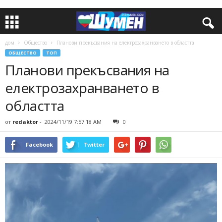
дом
Общество
Планови прекъсвания на електрозахранването в областта
ОБЩЕСТВО
ТОП
Планови прекъсвания на
електрозахранването в
областта
от
redaktor
-
2024/11/19 7:57:18 AM
0
Facebook
Twitter