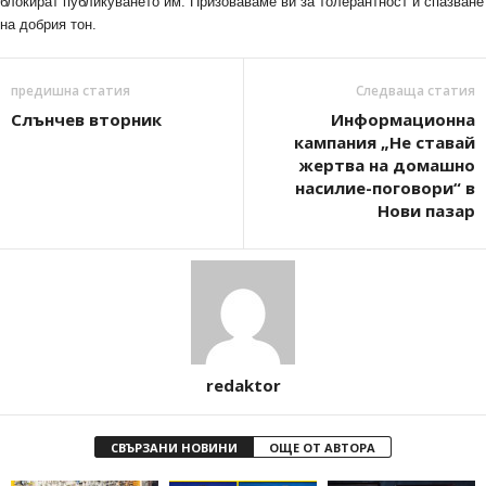
блокират публикуването им. Призоваваме ви за толерантност и спазване
на добрия тон.
предишна статия
Следваща статия
Слънчев вторник
Информационна
кампания „Не ставай
жертва на домашно
насилие-поговори“ в
Нови пазар
redaktor
СВЪРЗАНИ НОВИНИ
ОЩЕ ОТ АВТОРА