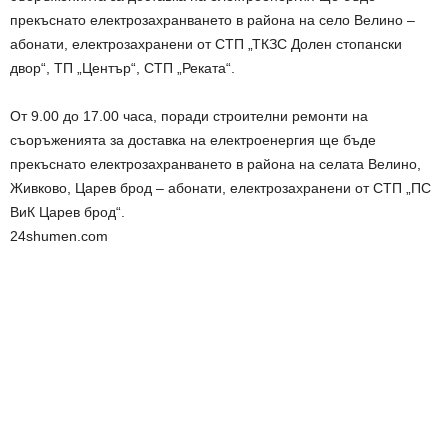
прекъснато електрозахранването в района на село Велино –
абонати, електрозахранени от СТП „ТКЗС Долен стопански
двор“, ТП „Център“, СТП „Реката“.
От 9.00 до 17.00 часа, поради строителни ремонти на
съоръженията за доставка на електроенергия ще бъде
прекъснато електрозахранването в района на селата Велино,
Живково, Царев брод – абонати, електрозахранени от СТП „ПС
ВиК Царев брод“.
24shumen.com