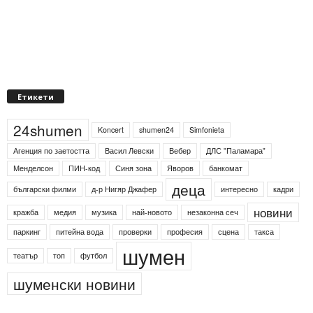
Етикети
24shumen
Koncert
shumen24
Simfonieta
Агенция по заетостта
Васил Левски
Вебер
ДЛС "Паламара"
Менделсон
ПИН-код
Синя зона
Яворов
банкомат
деца
български филми
д-р Нигяр Джафер
интересно
кадри
новини
кражба
медия
музика
най-новото
незаконна сеч
паркинг
питейна вода
проверки
професия
сцена
такса