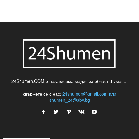
шумен
театър
топ
футбол
шуменски новини
24Shumen.COM е независима медия за област Шумен...
свържете се с нас:
24shumen@gmail.com или
shumen_24@abv.bg