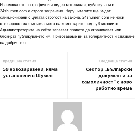
Използването на графични и видео материали, публикувани в
24shumen.com е строго забранено. Нарушителите ще бъдат
санкционирани с цялата строгост на закона. 24shumen.com не носи
отговорност за съдържанието на коментарите под публикациите.
Администраторите на сайта запазват правото да ограничават или
блокират публикуването им. Призоваваме ви за толерантност и спазване
на добрия тон.
предишна статия
Следваща статия
59 новозаразени, няма
Сектор „Български
установени в Шумен
документи за
самоличност“ с ново
работно време