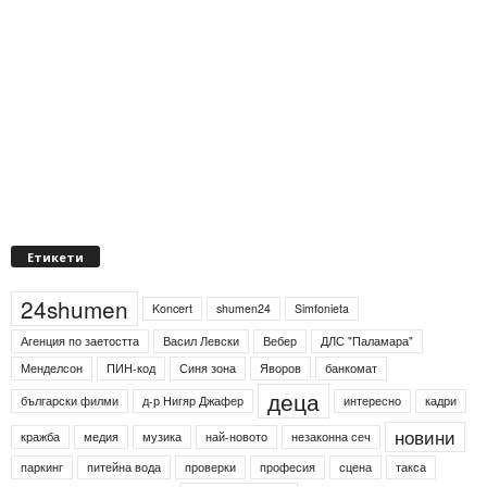
Етикети
24shumen
Koncert
shumen24
Simfonieta
Агенция по заетостта
Васил Левски
Вебер
ДЛС "Паламара"
Менделсон
ПИН-код
Синя зона
Яворов
банкомат