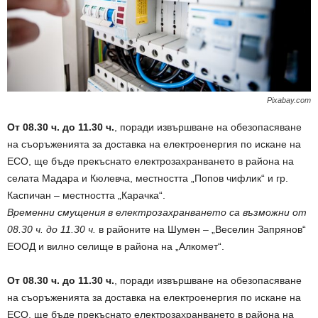
Pixabay.com
От 08.30 ч. до 11.30 ч.
, поради извършване на обезопасяване
на съоръженията за доставка на електроенергия по искане на
ECO, ще бъде прекъснато електрозахранването в района на
селата Мадара и Кюлевча, местността „Попов чифлик“ и гр.
Каспичан – местността „Карачка“.
Временни смущения в електрозахранването са възможни от
08.30 ч. до 11.30 ч.
в районите на Шумен – „Веселин Запрянов“
ЕООД и вилно селище в района на „Алкомет“.
От 08.30 ч. до 11.30 ч.
, поради извършване на обезопасяване
на съоръженията за доставка на електроенергия по искане на
ECO, ще бъде прекъснато електрозахранването в района на