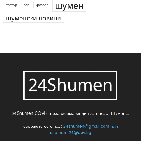
деца
български филми
д-р Нигяр Джафер
интересно
кадри
новини
кражба
медия
музика
най-новото
незаконна сеч
паркинг
питейна вода
проверки
професия
сцена
такса
шумен
театър
топ
футбол
шуменски новини
24Shumen.COM е независима медия за област Шумен...