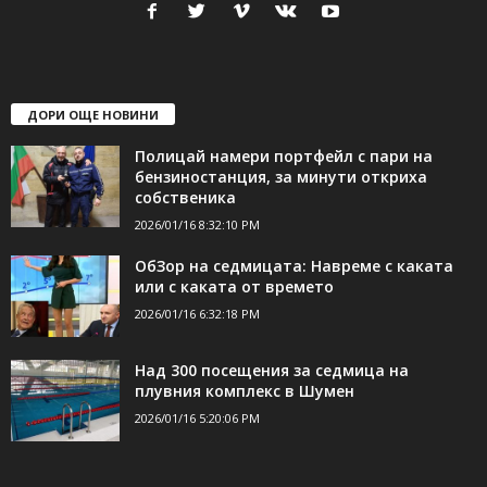
свържете се с нас:
24shumen@gmail.com или
shumen_24@abv.bg
ДОРИ ОЩЕ НОВИНИ
Полицай намери портфейл с пари на
бензиностанция, за минути откриха
собственика
2026/01/16 8:32:10 PM
ОбЗор на седмицата: Навреме с каката
или с каката от времето
2026/01/16 6:32:18 PM
Над 300 посещения за седмица на
плувния комплекс в Шумен