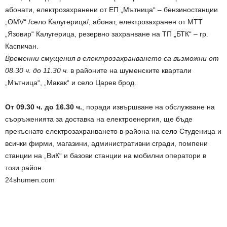
абонати, електрозахранени от ЕП „Мътница“ – бензиностанции
„OMV“ /село Калугерица/, абонат, електрозахранен от МТТ
„Язовир“ Калугерица, резервно захранване на ТП „БТК“ – гр.
Каспичан.
Временни смущения в електрозахранването са възможни от
08.30 ч. до 11.30 ч.
в районите на шуменските квартали
„Мътница“, „Макак“ и село Царев брод.
От 09.30 ч. до 16.30 ч.
, поради извършване на обслужване на
съоръженията за доставка на електроенергия, ще бъде
прекъснато електрозахранването в района на село Студеница и
всички фирми, магазини, административни сгради, помпени
станции на „ВиК“ и базови станции на мобилни оператори в
този район.
24shumen.com