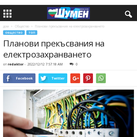
дом
Общество
Планови прекъсвания на електрозахранването
ОБЩЕСТВО
ТОП
Планови прекъсвания на
електрозахранването
от
redaktor
-
2022/12/12 7:57:18 AM
0
Facebook
Twitter