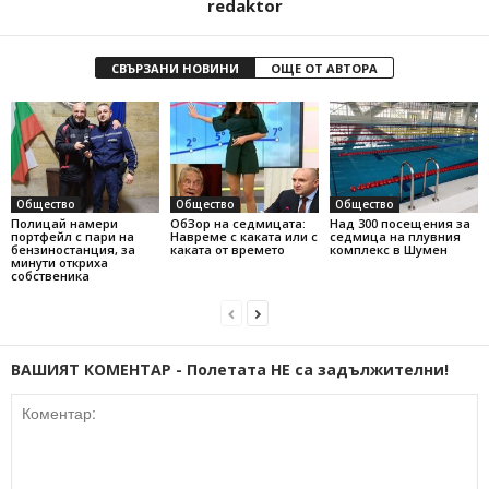
redaktor
СВЪРЗАНИ НОВИНИ
ОЩЕ ОТ АВТОРА
Общество
Общество
Общество
Полицай намери
ОбЗор на седмицата:
Над 300 посещения за
портфейл с пари на
Навреме с каката или с
седмица на плувния
бензиностанция, за
каката от времето
комплекс в Шумен
минути откриха
собственика
ВАШИЯТ КОМЕНТАР - Полетата НЕ са задължителни!