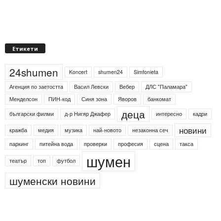
Етикети
24shumen
Koncert
shumen24
Simfonieta
Агенция по заетостта
Васил Левски
Вебер
ДЛС "Паламара"
Менделсон
ПИН-код
Синя зона
Яворов
банкомат
деца
български филми
д-р Нигяр Джафер
интересно
кадри
новини
кражба
медия
музика
най-новото
незаконна сеч
паркинг
питейна вода
проверки
професия
сцена
такса
шумен
театър
топ
футбол
шуменски новини