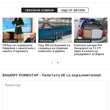
СВЪРЗАНИ НОВИНИ
ОЩЕ ОТ АВТОРА
Общество
Общество
Криминале
ОбЗор на седмицата:
Над 300 посещения за
Спипаха цигари без
Навреме с каката или с
седмица на плувния
бандерол за 12 271
каката от времето
комплекс в Шумен
евро в колата на
рецидивист от Варна
ВАШИЯТ КОМЕНТАР - Полетата НЕ са задължителни!