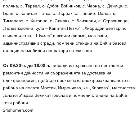
поляна, с. Тервел, с. Добри Войников, с. Черна, с. Деница, с.
Боян, с. Капитан Петко, с. Върбак, с. Панайот Волов, с.
Тимарево, с. Хитрино, с. Сливак, с. Близнаци, с. Страхилица,
„Телевизионна Кула – Капитан Петко“, „Хибриден център по
свиневъдство – Шумен“ и всички фирми, магазини,
административни сгради, помпени станции на ВиК и базови
станции на мобилни оператори в тези зони.
От 09.30 ч. до 16.00 ч.
, поради извършване на неотложни
ремонтни дейности на съоръженията за доставка на
електроенергия, ще бъде прекъснато електрозахранването в
района на селата Мостич, Имренчево, кв. „Кирково“, местността
„Блатото“ край Велики Преслав и помпени станции на ВиК в
тези райони.
24shumen.com