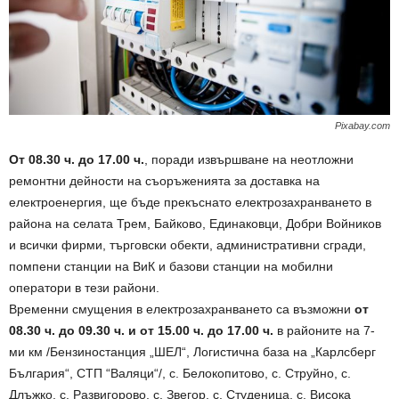
Pixabay.com
От 08.30 ч. до 17.00 ч.
, поради извършване на неотложни
ремонтни дейности на съоръженията за доставка на
електроенергия, ще бъде прекъснато електрозахранването в
района на селата Трем, Байково, Единаковци, Добри Войников
и всички фирми, търговски обекти, административни сгради,
помпени станции на ВиК и базови станции на мобилни
оператори в тези райони.
Временни смущения в електрозахранването са възможни
от
08.30 ч. до 09.30 ч. и от 15.00 ч. до 17.00 ч.
в районите на 7-
ми км /Бензиностанция „ШЕЛ“, Логистична база на „Карлсберг
България“, СТП “Валяци“/, с. Белокопитово, с. Струйно, с.
Длъжко, с. Развигорово, с. Звегор, с. Студеница, с. Висока