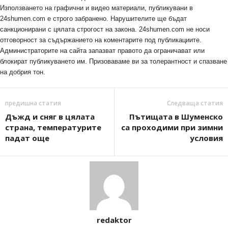
Използването на графични и видео материали, публикувани в
24shumen.com е строго забранено. Нарушителите ще бъдат
санкционирани с цялата строгост на закона. 24shumen.com не носи
отговорност за съдържанието на коментарите под публикациите.
Администраторите на сайта запазват правото да ограничават или
блокират публикуването им. Призоваваме ви за толерантност и спазване
на добрия тон.
предишна статия
Следваща статия
Дъжд и сняг в цялата
Пътищата в Шуменско
страна, температурите
са проходими при зимни
падат още
условия
redaktor