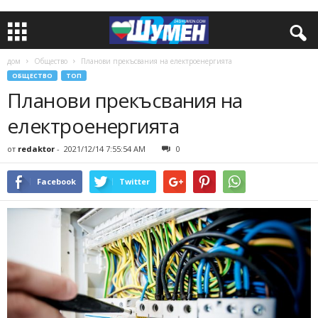
дом
Общество
Планови прекъсвания на електроенергията
ОБЩЕСТВО
ТОП
Планови прекъсвания на
електроенергията
от
redaktor
-
2021/12/14 7:55:54 AM
0
Facebook
Twitter