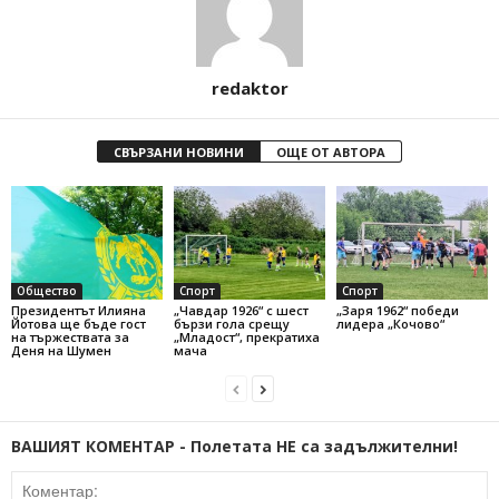
redaktor
СВЪРЗАНИ НОВИНИ
ОЩЕ ОТ АВТОРА
Общество
Спорт
Спорт
Президентът Илияна
„Чавдар 1926“ с шест
„Заря 1962“ победи
Йотова ще бъде гост
бързи гола срещу
лидера „Кочово“
на тържествата за
„Младост“, прекратиха
Деня на Шумен
мача
ВАШИЯТ КОМЕНТАР - Полетата НЕ са задължителни!