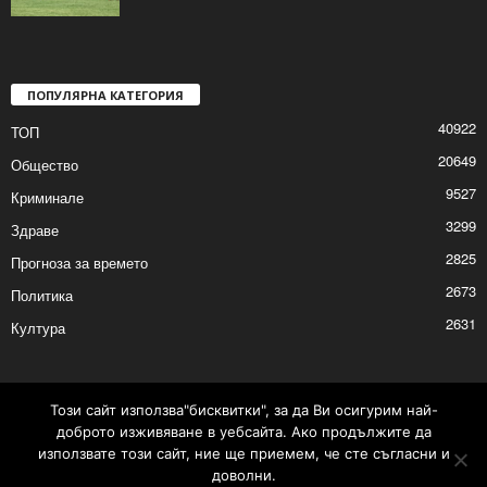
„Заря 1962“ победи лидера „Кочово“
2026/05/10 8:53:00 AM
ПОПУЛЯРНА КАТЕГОРИЯ
40922
ТОП
20649
Общество
9527
Криминале
3299
Здраве
2825
Прогноза за времето
2673
Политика
Този сайт използва"бисквитки", за да Ви осигурим най-
2631
Култура
доброто изживяване в уебсайта. Ако продължите да
използвате този сайт, ние ще приемем, че сте съгласни и
доволни.