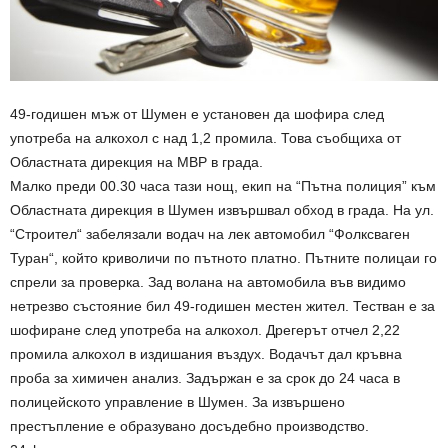
49-годишен мъж от Шумен е установен да шофира след
употреба на алкохол с над 1,2 промила. Това съобщиха от
Областната дирекция на МВР в града.
Малко преди 00.30 часа тази нощ, екип на “Пътна полиция” към
Областната дирекция в Шумен извършвал обход в града. На ул.
“Строител“ забелязали водач на лек автомобил “Фолксваген
Туран“, който криволичи по пътното платно. Пътните полицаи го
спрели за проверка. Зад волана на автомобила във видимо
нетрезво състояние бил 49-годишен местен жител. Тестван е за
шофиране след употреба на алкохол. Дрегерът отчел 2,22
промила алкохол в издишания въздух. Водачът дал кръвна
проба за химичен анализ. Задържан е за срок до 24 часа в
полицейското управление в Шумен. За извършено
престъпление е образувано досъдебно производство.