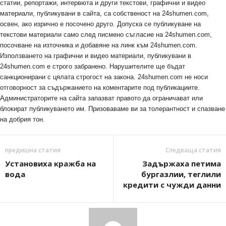
статии, репортажи, интервюта и други текстови, графични и видео
материали, публикувани в сайта, са собственост на 24shumen.com,
освен, ако изрично е посочено друго. Допуска се публикуване на
текстови материали само след писмено съгласие на 24shumen.com,
посочване на източника и добавяне на линк към 24shumen.com.
Използването на графични и видео материали, публикувани в
24shumen.com е строго забранено. Нарушителите ще бъдат
санкционирани с цялата строгост на закона. 24shumen.com не носи
отговорност за съдържанието на коментарите под публикациите.
Администраторите на сайта запазват правото да ограничават или
блокират публикуването им. Призоваваме ви за толерантност и спазване
на добрия тон.
предишна статия
Следваща статия
Установиха кражба на
Задържаха петима
вода
бургазлии, теглили
кредити с чужди данни