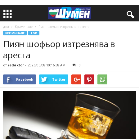
дом
Криминале
Пиян шофьор изтрезнява в ареста
КРИМИНАЛЕ
ТОП
Пиян шофьор изтрезнява в
ареста
от
redaktor
-
2026/05/08 10:16:38 AM
0
Facebook
Twitter