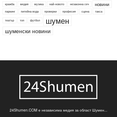
Агенция по заетостта
Васил Левски
Вебер
ДЛС "Паламара"
Менделсон
ПИН-код
Синя зона
Яворов
банкомат
деца
български филми
д-р Нигяр Джафер
интересно
кадри
новини
кражба
медия
музика
най-новото
незаконна сеч
паркинг
питейна вода
проверки
професия
сцена
такса
шумен
театър
топ
футбол
шуменски новини