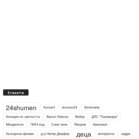
Етикети
24shumen
Koncert
shumen24
Simfonieta