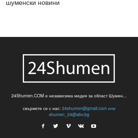
шуменски новини
24Shumen.COM е независима медия за област Шумен...
свържете се с нас:
24shumen@gmail.com или
shumen_24@abv.bg