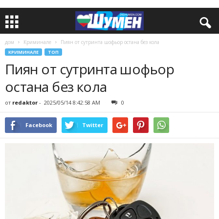
дом
Криминале
Пиян от сутринта шофьор остана без кола
КРИМИНАЛЕ
ТОП
Пиян от сутринта шофьор
остана без кола
от
redaktor
-
2025/05/14 8:42:58 AM
0
Facebook
Twitter