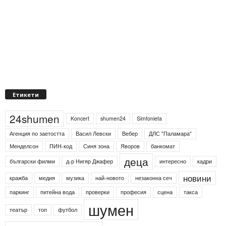
Етикети
24shumen
Koncert
shumen24
Simfonieta
Агенция по заетостта
Васил Левски
Вебер
ДЛС "Паламара"
Менделсон
ПИН-код
Синя зона
Яворов
банкомат
деца
български филми
д-р Нигяр Джафер
интересно
кадри
новини
кражба
медия
музика
най-новото
незаконна сеч
паркинг
питейна вода
проверки
професия
сцена
такса
шумен
театър
топ
футбол