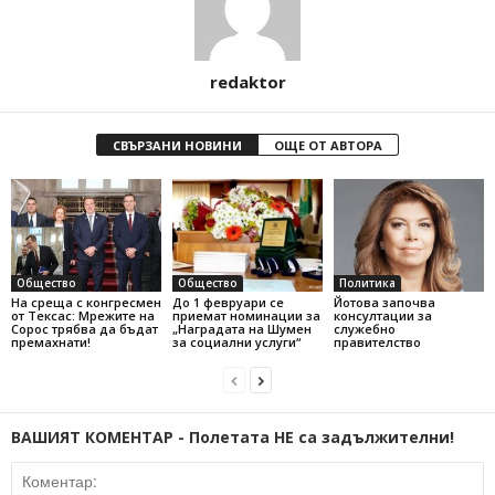
redaktor
СВЪРЗАНИ НОВИНИ
ОЩЕ ОТ АВТОРА
Общество
Общество
Политика
На среща с конгресмен
До 1 февруари се
Йотова започва
от Тексас: Мрежите на
приемат номинации за
консултации за
Сорос трябва да бъдат
„Наградата на Шумен
служебно
премахнати!
за социални услуги“
правителство
ВАШИЯТ КОМЕНТАР - Полетата НЕ са задължителни!