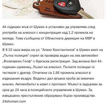
44-годишен мъж от Шумен е установен да управлява след
употреба на алкохол с концентрация над 1,2 промила на
хиляда. Това съобщиха от Областната дирекция на МВР в
Шумен.
В 9.10 часа вчера на ул. “Алеко Константинов“ в Шумен екип на
„Пътна полиция“ спрял за проверка водач на лек автомобил
„Фолксваген Голф“ с бургаска регистрация. Зад волана бил 44-
годишен шуменец. Лъхал на алкохол. Пътните полицаи го
тествали с дрегер. Отчетени са 1,66 промила алкохол в
издишания въздух. Водачът дал кръвна проба за химичен
анализ. Автомобилът е иззет с протокол. Мъжът е задържан за
срок до 24 часа в полицейското управление в Шумен. За
извършено престъпление образувано бързо производство.
24shumen.com