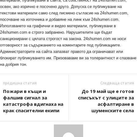
материали, публикувани в сайта, са собственост на 24shumen.com,
освен, ако изрично е посочено друго. Допуска се публикуване на
текстови материали само след писмено съгласие на 24shumen.com,
посочване на източника и добавяне на линк към 24shumen.com.
Използването на графични и видео материали, публикувани в
24shumen.com е строго забранено. Нарушителите ще бъдат
санкционирани с цялата строгост на закона. 24shumen.com не носи
отговорност за съдържанието на коментарите под публикациите.
Администраторите на сайта запазват правото да ограничават или
блокират публикуването им. Призоваваме ви за толерантност и спазване
на добрия тон.
предишна статия
Следваща статия
Пожари в къщи и
До 19 май ще е готов
фалшив сигнал за
списъкът с улиците за
катастрофа вдигнаха на
асфалтиране в
крак спасителни екипи
шуменските села