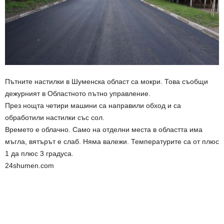
Пътните настилки в Шуменска област са мокри. Това съобщи
дежурният в Областното пътно управление.
През нощта четири машини са направили обход и са
обработили настилки със сол.
Времето е облачно. Само на отделни места в областта има
мъгла, вятърът е слаб. Няма валежи. Температурите са от плюс
1 да плюс 3 градуса.
24shumen.com