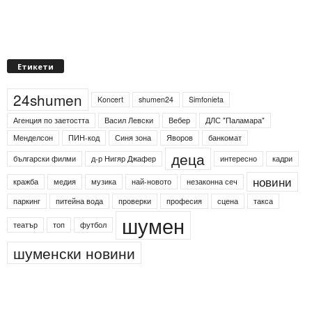
Етикети
24shumen
Koncert
shumen24
Simfonieta
Агенция по заетостта
Васил Левски
Вебер
ДЛС "Паламара"
Менделсон
ПИН-код
Синя зона
Яворов
банкомат
деца
български филми
д-р Нигяр Джафер
интересно
кадри
новини
кражба
медия
музика
най-новото
незаконна сеч
паркинг
питейна вода
проверки
професия
сцена
такса
шумен
театър
топ
футбол
шуменски новини