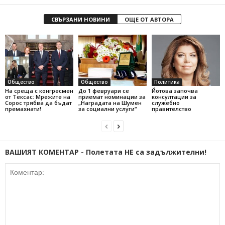
СВЪРЗАНИ НОВИНИ
ОЩЕ ОТ АВТОРА
Общество
Общество
Политика
На среща с конгресмен
До 1 февруари се
Йотова започва
от Тексас: Мрежите на
приемат номинации за
консултации за
Сорос трябва да бъдат
„Наградата на Шумен
служебно
премахнати!
за социални услуги“
правителство
ВАШИЯТ КОМЕНТАР - Полетата НЕ са задължителни!