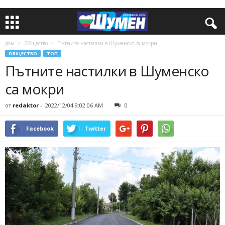
дом
Общество
Пътните настилки в Шуменско са мокри
ОБЩЕСТВО
ТОП
Пътните настилки в Шуменско
са мокри
от
redaktor
-
2022/12/04 9:02:06 AM
0
Facebook
Twitter