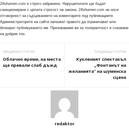
24shumen.com е строго забранено. Нарушителите ще бъдат
санкционирани с цялата строгост на закона. 24shumen.com не носи
отговорност за съдържанието на коментарите под публикациите.
Администраторите на сайта запазват правото да ограничават или
блокират публикуването им. Призоваваме ви за толерантност и спазване
на добрия тон.
предишна статия
Следваща статия
Облачно време, на места
Кукленият спектакъл
ще превали слаб дъжд
„Фонтанът на
желанията” на шуменска
сцена
redaktor