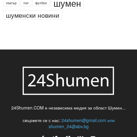
шумен
театър
топ
футбол
шуменски новини
24Shumen.COM е независима медия за област Шумен...
свържете се с нас:
24shumen@gmail.com или
shumen_24@abv.bg