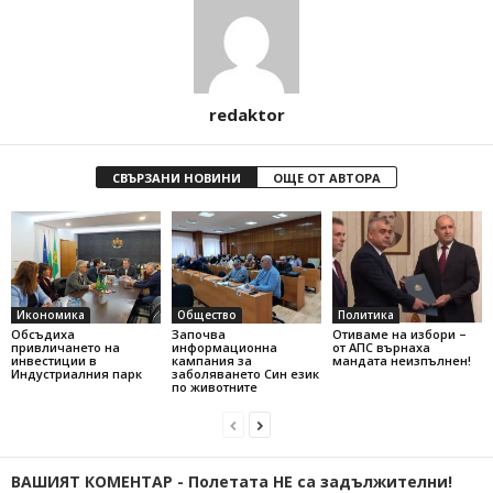
redaktor
СВЪРЗАНИ НОВИНИ
ОЩЕ ОТ АВТОРА
Икономика
Общество
Политика
Обсъдиха
Започва
Отиваме на избори –
привличането на
информационна
от АПС върнаха
инвестиции в
кампания за
мандата неизпълнен!
Индустриалния парк
заболяването Син език
по животните
ВАШИЯТ КОМЕНТАР - Полетата НЕ са задължителни!