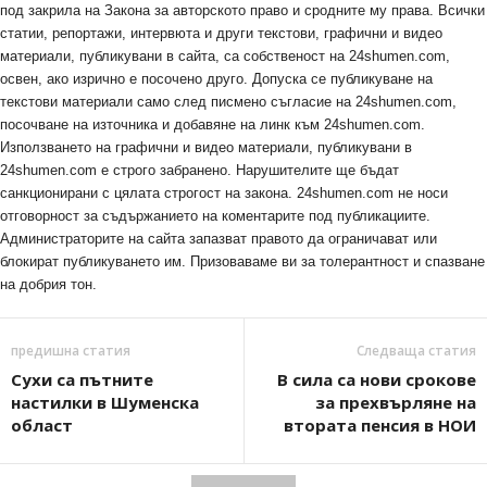
под закрила на Закона за авторското право и сродните му права. Всички
статии, репортажи, интервюта и други текстови, графични и видео
материали, публикувани в сайта, са собственост на 24shumen.com,
освен, ако изрично е посочено друго. Допуска се публикуване на
текстови материали само след писмено съгласие на 24shumen.com,
посочване на източника и добавяне на линк към 24shumen.com.
Използването на графични и видео материали, публикувани в
24shumen.com е строго забранено. Нарушителите ще бъдат
санкционирани с цялата строгост на закона. 24shumen.com не носи
отговорност за съдържанието на коментарите под публикациите.
Администраторите на сайта запазват правото да ограничават или
блокират публикуването им. Призоваваме ви за толерантност и спазване
на добрия тон.
предишна статия
Следваща статия
Сухи са пътните
В сила са нови срокове
настилки в Шуменска
за прехвърляне на
област
втората пенсия в НОИ