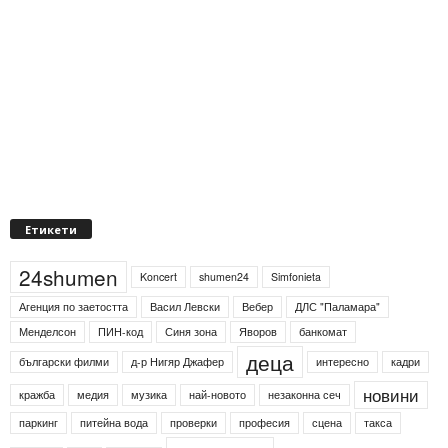
Етикети
24shumen
Koncert
shumen24
Simfonieta
Агенция по заетостта
Васил Левски
Вебер
ДЛС "Паламара"
Менделсон
ПИН-код
Синя зона
Яворов
банкомат
деца
български филми
д-р Нигяр Джафер
интересно
кадри
новини
кражба
медия
музика
най-новото
незаконна сеч
паркинг
питейна вода
проверки
професия
сцена
такса