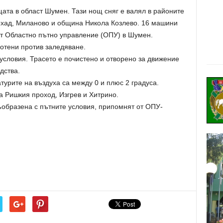
ата в област Шумен. Тази нощ сняг е валял в районите
охад, Миланово и община Никола Козлево. 16 машини
от Областно пътно управление (ОПУ) в Шумен.
отени против заледяване.
условия. Трасето е почистено и отворено за движение
дства.
турите на въздуха са между 0 и плюс 2 градуса.
а Ришкия проход, Изгрев и Хитрино.
ъобразена с пътните условия, припомнят от ОПУ-