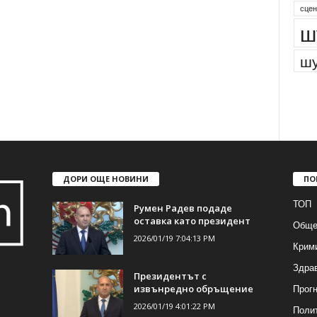
сцен
ш
шу
ДОРИ ОЩЕ НОВИНИ
ПО
ТОП
Румен Радев подаде
оставка като президент
Обще
2026/01/19 7:04:13 PM
Крим
Здра
Президентът с
Прогн
извънредно обръщение
2026/01/19 4:01:22 PM
Поли