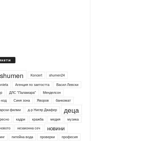
икети
4shumen
Koncert
shumen24
onieta
Агенция по заетостта
Васил Левски
ер
ДЛС "Паламара"
Менделсон
-код
Синя зона
Яворов
банкомат
деца
арски филми
д-р Нигяр Джафер
ресно
кадри
кражба
медия
музика
новини
новото
незаконна сеч
инг
питейна вода
проверки
професия