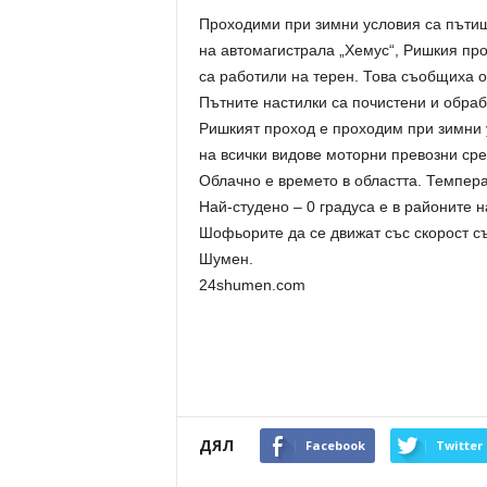
Проходими при зимни условия са пътищ
на автомагистрала „Хемус“, Ришкия пр
са работили на терен. Това съобщиха 
Пътните настилки са почистени и обраб
Ришкият проход е проходим при зимни 
на всички видове моторни превозни сре
Облачно е времето в областта. Темпера
Най-студено – 0 градуса е в районите н
Шофьорите да се движат със скорост с
Шумен.
24shumen.com
ДЯЛ
Facebook
Twitter