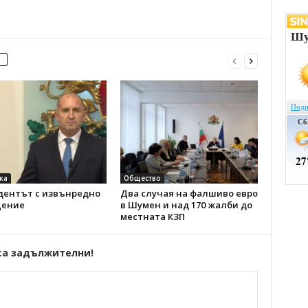
ка
Общество
дентът с извънредно
Два случая на фалшиво евро
ение
в Шумен и над 170 жалби до
местната КЗП
са задължителни!