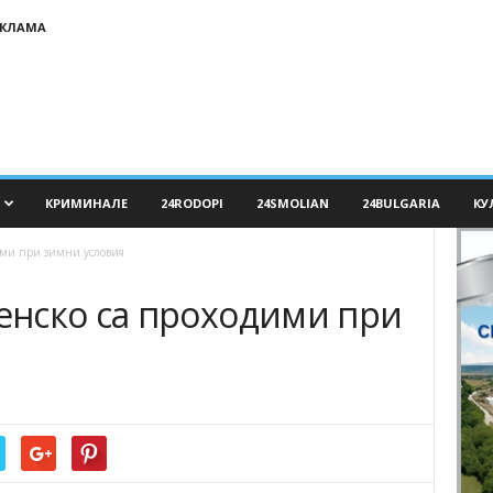
ЕКЛАМА
КРИМИНАЛЕ
24RODOPI
24SMOLIAN
24BULGARIA
КУ
ими при зимни условия
нско са проходими при