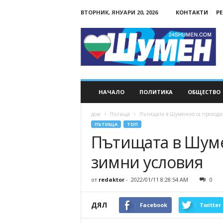
ВТОРНИК, ЯНУАРИ 20, 2026
КОНТАКТИ
Р
24Shumen.COM
НАЧАЛО
ПОЛИТИКА
ОБЩЕСТВО
дом
Пътища
Пътищата в Шуменско са проход
ПЪТИЩА
ТОП
Пътищата в Шуме
зимни условия
от
redaktor
-
2022/01/11 8:28:54 AM
0
ДЯЛ
Facebook
Twitter