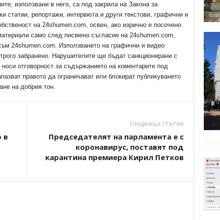
е, използвани в него, са под закрила на Закона за
ки статии, репортажи, интервюта и други текстови, графични и
обственост на 24shumen.com, освен, ако изрично е посочено
 материали само след писмено съгласие на 24shumen.com,
 към 24shumen.com. Използването на графични и видео
трого забранено. Нарушителите ще бъдат санкционирани с
е носи отговорност за съдържанието на коментарите под
апазват правото да ограничават или блокират публикуването
ане на добрия тон.
Следваща статия
 в
Председателят на парламента е с
коронавирус, поставят под
карантина премиера Кирил Петков