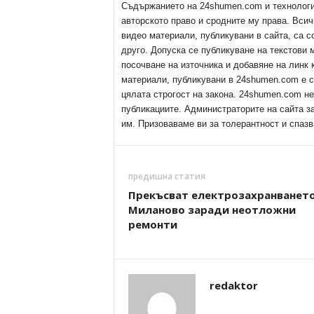
Съдържанието на 24shumen.com и технологиит
авторското право и сродните му права. Всич
видео материали, публикувани в сайта, са с
друго. Допуска се публикуване на текстови
посочване на източника и добавяне на линк
материали, публикувани в 24shumen.com е с
цялата строгост на закона. 24shumen.com н
публикациите. Администраторите на сайта з
им. Призоваваме ви за толерантност и спазв
предишна статия
Прекъсват електрозахранването
Миланово заради неотложни
ремонти
redaktor