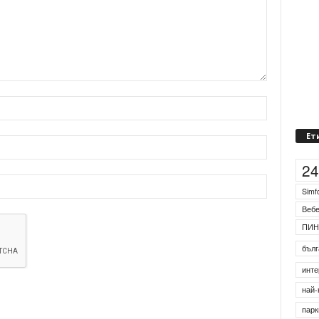
Ет
2
Simf
Веб
ПИН
бълг
инте
най-
парк