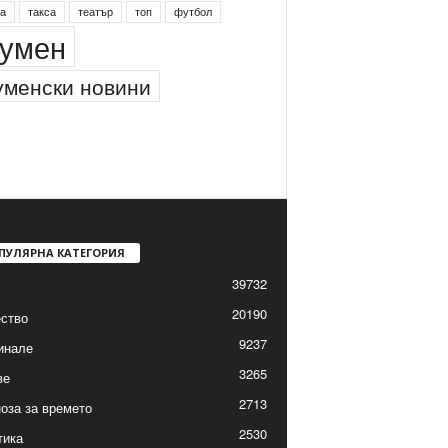
а
такса
театър
топ
футбол
умен
менски новини
ПУЛЯРНА КАТЕГОРИЯ
39732
20190
ство
9237
инале
3265
ве
2713
оза за времето
2530
тика