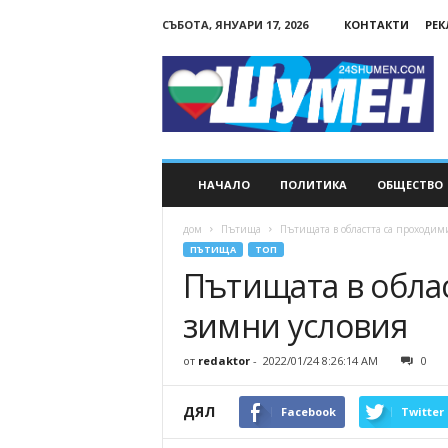
СЪБОТА, ЯНУАРИ 17, 2026
КОНТАКТИ
РЕ
24Shumen.COM
НАЧАЛО
ПОЛИТИКА
ОБЩЕСТВО
дом
Пътища
Пътищата в областта са проходим
ПЪТИЩА
ТОП
Пътищата в обла
зимни условия
от
redaktor
-
2022/01/24 8:26:14 AM
0
ДЯЛ
Facebook
Twitter