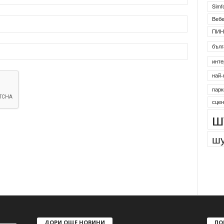
Simf
Веб
ПИН
бълг
инте
най-
парк
сцен
ш
шу
ДОРИ ОЩЕ НОВИНИ
ПО