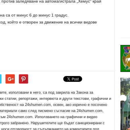
 против заледяване на автомагистрала „Хемус“ край
а са от минус 6 до минус 1 градус.
од, който е отворен за движение на всички видове
е, използвани в него, са под закрила на Закона за
ки статии, репортажи, интервюта и други текстови, графични и
обственост на 24shumen.com, освен, ако изрично е посочено
 материали само след писмено съгласие на 24shumen.com,
 към 24shumen.com. Използването на графични и видео
трого забранено. Нарушителите ще бъдат санкционирани с
е носи отговорност за съдържанието на коментарите под