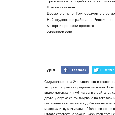
Три машини са обработвали настилката
Шумен тази нощ.
Времето е ясно. Температурите в регион
Най-студено е в района на Ришкия прох
моторни превозни средства.
24shumen.com
ДЯЛ
Facebook
Twitter
Съдържанието на 24shumen.com и технологиит
авторското право и сродните му права. Всич
видео материали, публикувани в сайта, са с
друго. Допуска се публикуване на текстови
посочване на източника и добавяне на линк
материали, публикувани в 24shumen.com е с
цялата строгост на закона. 24shumen.com н