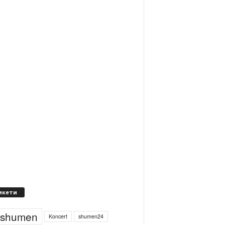
икети
4shumen
Koncert
shumen24