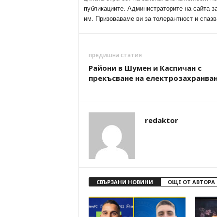
публикациите. Администраторите на сайта з
им. Призоваваме ви за толерантност и спазв
предишна статия
Райони в Шумен и Каспичан с
прекъсване на електрозахранва
redaktor
СВЪРЗАНИ НОВИНИ
ОЩЕ ОТ АВТОРА