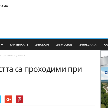
КЛАМА
КРИМИНАЛЕ
24RODOPI
24SMOLIAN
24BULGARIA
КУ
и при зимни условия
стта са проходими при