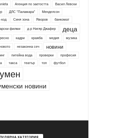
onieta
Агенция по заетостта
Васил Левски
ер
ДЛС "Паламара"
Менделсон
-код
Синя зона
Яворов
банкомат
деца
арски филми
д-р Нигяр Джафер
ресно
кадри
кражба
медия
музика
новини
новото
незаконна сеч
инг
питейна вода
проверки
професия
а
такса
театър
топ
футбол
умен
менски новини
ПУЛЯРНА КАТЕГОРИЯ