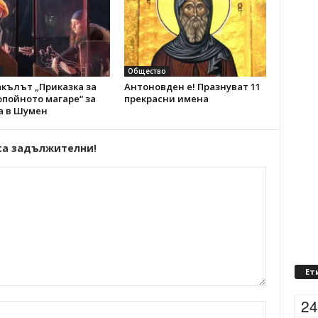
Общество
кълът „Приказка за
Антоновден е! Празнуват 11
пойното магаре“ за
прекрасни имена
а в Шумен
са задължителни!
Ет
2