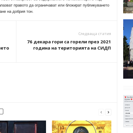
апазват правото да ограничават или блокират публикуването
ане на добрия тон.
Следваща статия
76 декара гори са горели през 2021
нето
година на територията на СИДП