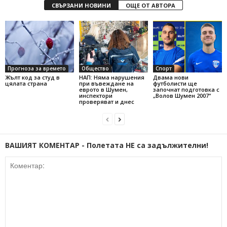
СВЪРЗАНИ НОВИНИ
ОЩЕ ОТ АВТОРА
Прогноза за времето
Общество
Спорт
Жълт код за студ в
НАП: Няма нарушения
Двама нови
цялата страна
при въвеждане на
футболисти ще
еврото в Шумен,
започнат подготовка с
инспектори
„Волов Шумен 2007“
проверяват и днес
ВАШИЯТ КОМЕНТАР - Полетата НЕ са задължителни!