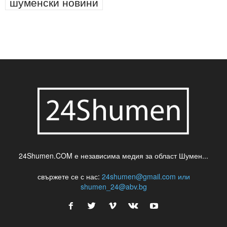
паркинг
питейна вода
проверки
професия
сцена
такса
шумен
театър
топ
футбол
шуменски новини
24Shumen.COM е независима медия за област Шумен...
свържете се с нас:
24shumen@gmail.com или