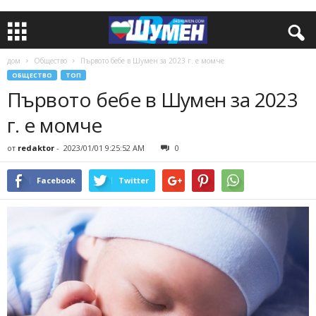
дом
Общество
Първото бебе в Шумен за 2023 г. е момче
ОБЩЕСТВО
ТОП
Първото бебе в Шумен за 2023
г. е момче
от
redaktor
-
2023/01/01 9:25:52 AM
0
Facebook
Twitter