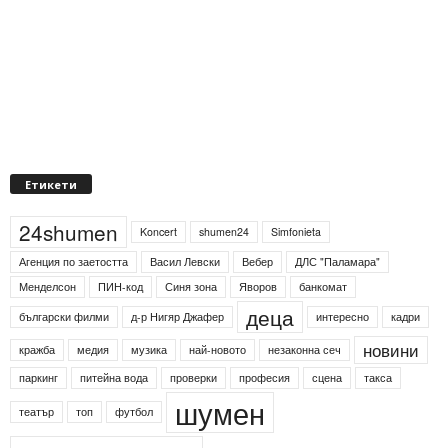
Етикети
24shumen
Koncert
shumen24
Simfonieta
Агенция по заетостта
Васил Левски
Вебер
ДЛС "Паламара"
Менделсон
ПИН-код
Синя зона
Яворов
банкомат
деца
български филми
д-р Нигяр Джафер
интересно
кадри
новини
кражба
медия
музика
най-новото
незаконна сеч