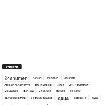
Етикети
24shumen
Koncert
shumen24
Simfonieta