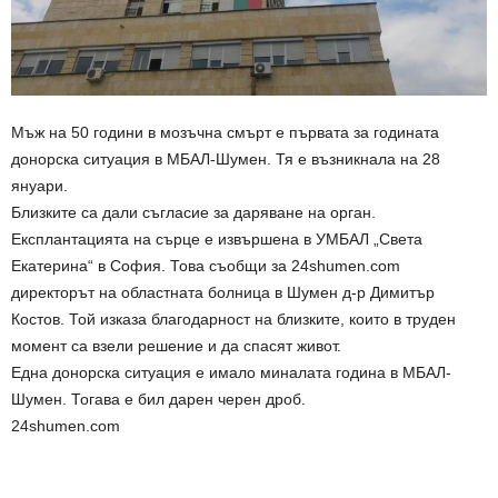
Мъж на 50 години в мозъчна смърт е първата за годината
донорска ситуация в МБАЛ-Шумен. Тя е възникнала на 28
януари.
Близките са дали съгласие за даряване на орган.
Експлантацията на сърце е извършена в УМБАЛ „Света
Екатерина“ в София. Това съобщи за 24shumen.com
директорът на областната болница в Шумен д-р Димитър
Костов. Той изказа благодарност на близките, които в труден
момент са взели решение и да спасят живот.
Една донорска ситуация е имало миналата година в МБАЛ-
Шумен. Тогава е бил дарен черен дроб.
24shumen.com