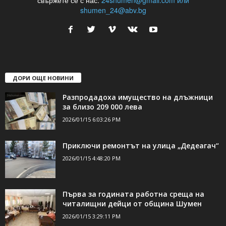
24Shumen.COM е независима медия за област Шумен...
свържете се с нас:
24shumen@gmail.com или
shumen_24@abv.bg
ДОРИ ОЩЕ НОВИНИ
Разпродадоха имущество на длъжници
за близо 209 000 лева
2026/01/15 6:03:26 PM
Приключи ремонтът на улица „Дедеагач“
2026/01/15 4:48:20 PM