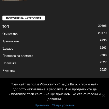
Първа за годината работна среща на
читалищни дейци от община Шумен
2026/01/15 3:29:11 PM
ПОПУЛЯРНА КАТЕГОРИЯ
39695
ТОП
20179
Общество
9230
Криминале
3263
Здраве
2708
Прогноза за времето
2527
Политика
Този сайт използва"бисквитки", за да Ви осигурим най-
доброто изживяване в уебсайта. Ако продължите да
2525
Култура
използвате този сайт, ние ще приемем, че сте съгласни и
доволни.
Приемам
Общи условия