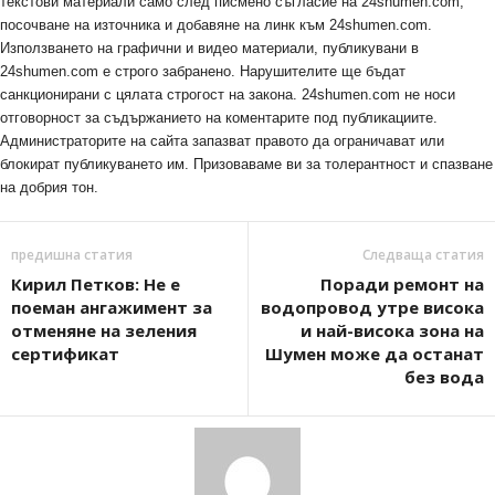
текстови материали само след писмено съгласие на 24shumen.com,
посочване на източника и добавяне на линк към 24shumen.com.
Използването на графични и видео материали, публикувани в
24shumen.com е строго забранено. Нарушителите ще бъдат
санкционирани с цялата строгост на закона. 24shumen.com не носи
отговорност за съдържанието на коментарите под публикациите.
Администраторите на сайта запазват правото да ограничават или
блокират публикуването им. Призоваваме ви за толерантност и спазване
на добрия тон.
предишна статия
Следваща статия
Кирил Петков: Не е
Поради ремонт на
поеман ангажимент за
водопровод утре висока
отменяне на зеления
и най-висока зона на
сертификат
Шумен може да останат
без вода