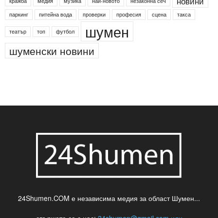
Агенция по заетостта
Васил Левски
Вебер
ДЛС "Паламара"
Менделсон
ПИН-код
Синя зона
Яворов
банкомат
деца
български филми
д-р Нигяр Джафер
интересно
кадри
новини
кражба
медия
музика
най-новото
незаконна сеч
паркинг
питейна вода
проверки
професия
сцена
такса
шумен
театър
топ
футбол
шуменски новини