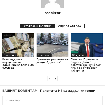
redaktor
СВЪРЗАНИ НОВИНИ
ОЩЕ ОТ АВТОРА
Общество
Общество
Общество
Разпродадоха
Приключи ремонтът на
Пеевски: Горчиво за
имущество на
улица „Дедеагач“
Радев и Доган! Ще
длъжници за близо 209
работим срещу Сорос!
000 лева
Няма да откраднат
изборите!
ВАШИЯТ КОМЕНТАР - Полетата НЕ са задължителни!