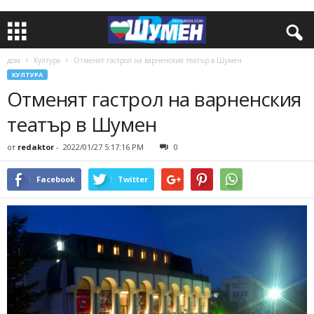
дом
Култура
Отменят гастрол на варненския театър в Шумен
КУЛТУРА
Отменят гастрол на варненския
театър в Шумен
от
redaktor
-
2022/01/27 5:17:16 PM
0
Facebook
Twitter