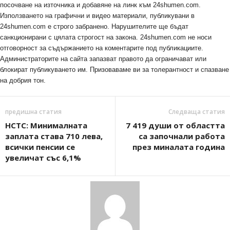
посочване на източника и добавяне на линк към 24shumen.com.
Използването на графични и видео материали, публикувани в
24shumen.com е строго забранено. Нарушителите ще бъдат
санкционирани с цялата строгост на закона. 24shumen.com не носи
отговорност за съдържанието на коментарите под публикациите.
Администраторите на сайта запазват правото да ограничават или
блокират публикуването им. Призоваваме ви за толерантност и спазване
на добрия тон.
предишна статия
Следваща статия
НСТС: Минималната
7 419 души от областта
заплата става 710 лева,
са започнали работа
всички пенсии се
през миналата година
увеличат със 6,1%