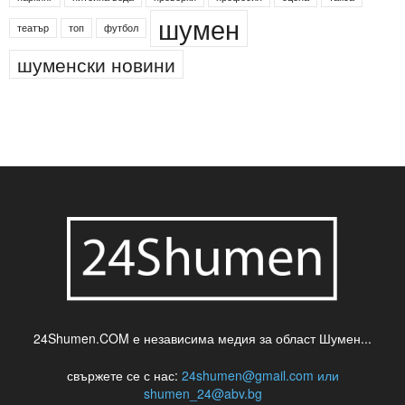
деца
български филми
д-р Нигяр Джафер
интересно
кадри
новини
кражба
медия
музика
най-новото
незаконна сеч
паркинг
питейна вода
проверки
професия
сцена
такса
шумен
театър
топ
футбол
шуменски новини