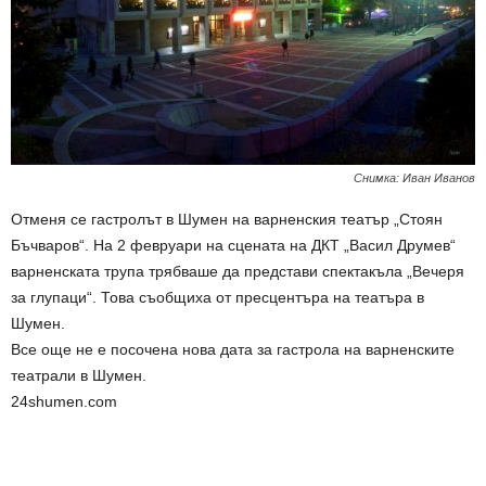
Снимка: Иван Иванов
Отменя се гастролът в Шумен на варненския театър „Стоян
Бъчваров“. На 2 февруари на сцената на ДКТ „Васил Друмев“
варненската трупа трябваше да представи спектакъла „Вечеря
за глупаци“. Това съобщиха от пресцентъра на театъра в
Шумен.
Все още не е посочена нова дата за гастрола на варненските
театрали в Шумен.
24shumen.com