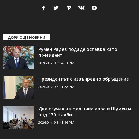
24Shumen.COM е независима медия за област Шумен...
свържете се с нас:
24shumen@gmail.com или
shumen_24@abv.bg
ДОРИ ОЩЕ НОВИНИ
Румен Радев подаде оставка като
президент
2026/01/19 7:04:13 PM
Президентът с извънредно обръщение
2026/01/19 4:01:22 PM
Два случая на фалшиво евро в Шумен и