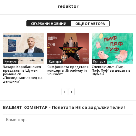
redaktor
СВЪРЗАНИ НОВИНИ
ОЩЕ ОТ АВТОРА
Култура
Култура
Култура
Захари Карабашлиев
Симфониета представя
Спектакълът „Пиф,
представя в Шумен
концерта „Broadway in
Паф, Пуф“ за децата в
романа си
Shumen“
Шумен
„Последният ловец на
делфини“
ВАШИЯТ КОМЕНТАР - Полетата НЕ са задължителни!