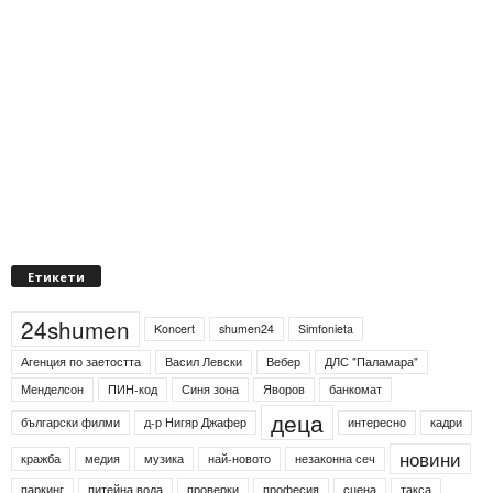
Етикети
24shumen
Koncert
shumen24
Simfonieta
Агенция по заетостта
Васил Левски
Вебер
ДЛС "Паламара"
Менделсон
ПИН-код
Синя зона
Яворов
банкомат