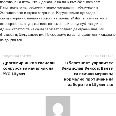
посочване на източника и добавяне на линк към 24shumen.com.
Използването на графични и видео материали, публикувани в
24shumen.com е строго забранено. Нарушителите ще бъдат
санкционирани с цялата строгост на закона. 24shumen.com не носи
отговорност за съдържанието на коментарите под публикациите.
Администраторите на сайта запазват правото да ограничават или
блокират публикуването им. Призоваваме ви за толерантност и спазване
на добрия тон.
предишна статия
Следваща статия
Драгомир Янков спечели
Областният управител
конкурса за началник на
Венцислав Венков: Взети
РУО-Шумен
са всички мерки за
нормално протичане на
изборите в Шуменско