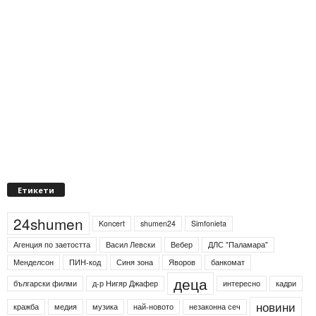
Етикети
24shumen
Koncert
shumen24
Simfonieta
Агенция по заетостта
Васил Левски
Вебер
ДЛС "Паламара"