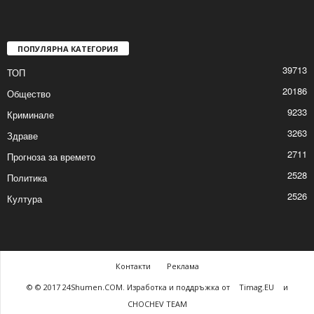
Спектакълът „Приказка за
сладкопойното магаре“ за децата в
Шумен
2026/01/17 9:44:38 AM
ПОПУЛЯРНА КАТЕГОРИЯ
39713
ТОП
20186
Общество
9233
Криминале
3263
Здраве
2711
Прогноза за времето
2528
Политика
2526
Култура