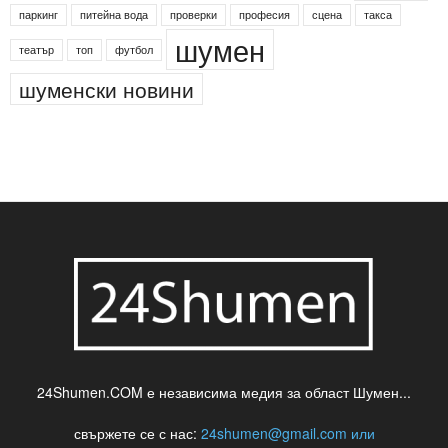
Менделсон
ПИН-код
Синя зона
Яворов
банкомат
деца
български филми
д-р Нигяр Джафер
интересно
кадри
новини
кражба
медия
музика
най-новото
незаконна сеч
паркинг
питейна вода
проверки
професия
сцена
такса
шумен
театър
топ
футбол
шуменски новини