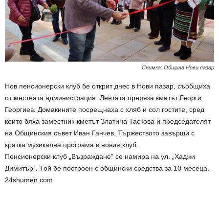
Снимка: Община Нови пазар
Нов пенсионерски клуб бе открит днес в Нови пазар, съобщиха
от местната администрация. Лентата преряза кметът Георги
Георгиев. Домакините посрещнаха с хляб и сол гостите, сред
които бяха заместник-кметът Златина Таскова и председателят
на Общинския съвет Иван Ганчев. Тържеството завърши с
кратка музикална програма в новия клуб.
Пенсионерски клуб „Възраждане” се намира на ул. „Хаджи
Димитър”. Той бе построен с общински средства за 10 месеца.
24shumen.com