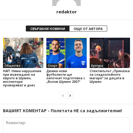
redaktor
СВЪРЗАНИ НОВИНИ
ОЩЕ ОТ АВТОРА
Общество
Спорт
Култура
НАП: Няма нарушения
Двама нови
Спектакълът „Приказка
при въвеждане на
футболисти ще
за сладкопойното
еврото в Шумен,
започнат подготовка с
магаре“ за децата в
инспектори
„Волов Шумен 2007“
Шумен
проверяват и днес
ВАШИЯТ КОМЕНТАР - Полетата НЕ са задължителни!