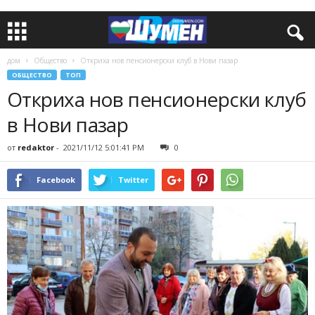
дом
Общество
Откриха нов пенсионерски клуб в Нови пазар
ОБЩЕСТВО
ТОП
Откриха нов пенсионерски клуб
в Нови пазар
от
redaktor
-
2021/11/12 5:01:41 PM
0
Facebook
Twitter