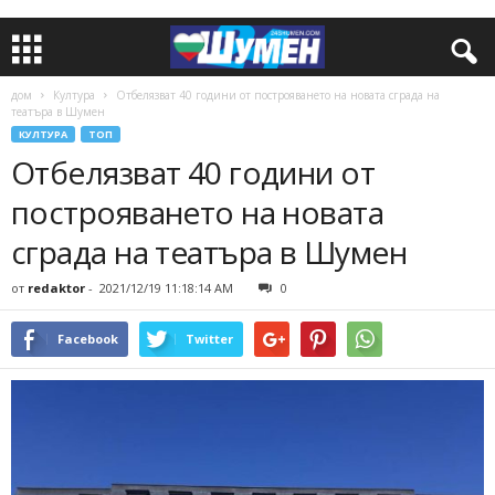
дом
Култура
Отбелязват 40 години от построяването на новата сграда на
театъра в Шумен
КУЛТУРА
ТОП
Отбелязват 40 години от
построяването на новата
сграда на театъра в Шумен
от
redaktor
-
2021/12/19 11:18:14 AM
0
Facebook
Twitter