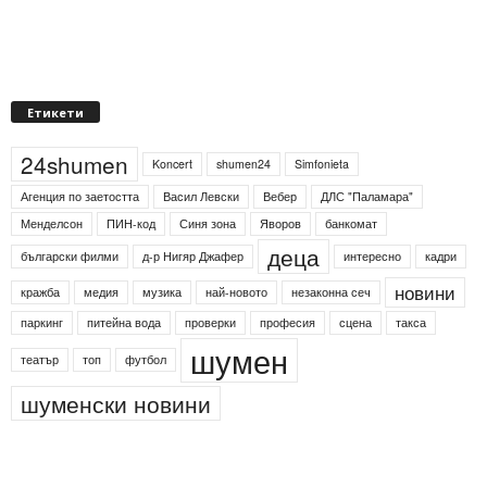
Етикети
24shumen
Koncert
shumen24
Simfonieta
Агенция по заетостта
Васил Левски
Вебер
ДЛС "Паламара"
Менделсон
ПИН-код
Синя зона
Яворов
банкомат
деца
български филми
д-р Нигяр Джафер
интересно
кадри
новини
кражба
медия
музика
най-новото
незаконна сеч
паркинг
питейна вода
проверки
професия
сцена
такса
шумен
театър
топ
футбол
шуменски новини