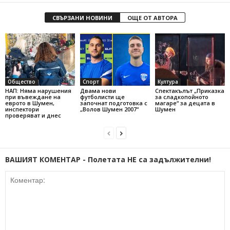
СВЪРЗАНИ НОВИНИ
ОЩЕ ОТ АВТОРА
Общество
Спорт
Култура
НАП: Няма нарушения
Двама нови
Спектакълът „Приказка
при въвеждане на
футболисти ще
за сладкопойното
еврото в Шумен,
започнат подготовка с
магаре“ за децата в
инспектори
„Волов Шумен 2007“
Шумен
проверяват и днес
ВАШИЯТ КОМЕНТАР - Полетата НЕ са задължителни!