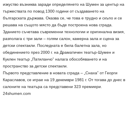
изкуство възниква заради определянето на Шумен за център на
тържествата по повод 1300 години от създаването на
българската държава. Оказва се, че това е трудно и скъпо и се
решава на същото място да бъде построена нова сграда.
Зданието съчетава съвременни технологии и оригинална визия,
разполага с три зали – голям салон, камерна зала и сцена за
детски спектакли. Последната е била балетна зала, но
обединението през 2000 г. на Драматичен театър-Шумен и
Куклен театър „Патиланчо” налага обособяването и на
пространство за детски спектакли.
Първото представление в новата сграда – „Снаха” от Георги
Караславов, се играе на 19 декември 1981 г. От тогава до днес в
салоните на театъра са представени 323 премиери.
24shumen.com