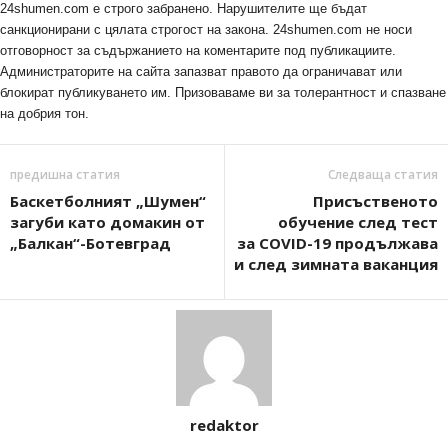
24shumen.com е строго забранено. Нарушителите ще бъдат
санкционирани с цялата строгост на закона. 24shumen.com не носи
отговорност за съдържанието на коментарите под публикациите.
Администраторите на сайта запазват правото да ограничават или
блокират публикуването им. Призоваваме ви за толерантност и спазване
на добрия тон.
предишна статия
Следваща статия
Баскетболният „Шумен“
Присъственото
загуби като домакин от
обучение след тест
„Балкан“-Ботевград
за COVID-19 продължава
и след зимната ваканция
redaktor