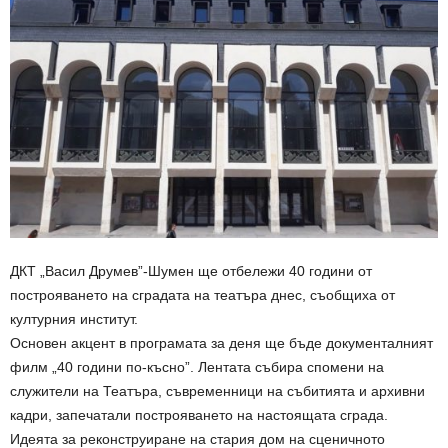
ДКТ „Васил Друмев”-Шумен ще отбележи 40 години от
построяването на сградата на театъра днес, съобщиха от
културния институт.
Основен акцент в програмата за деня ще бъде документалният
филм „40 години по-късно”. Лентата събира спомени на
служители на Театъра, съвременници на събитията и архивни
кадри, запечатали построяването на настоящата сграда.
Идеята за реконструиране на стария дом на сценичното