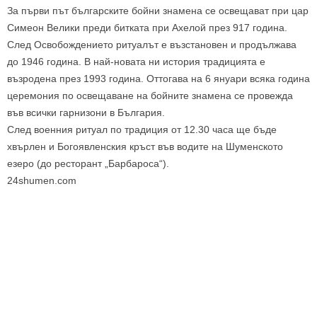
За първи път българските бойни знамена се освещават при цар
Симеон Велики преди битката при Ахелой през 917 година.
След Освобождението ритуалът е възстановен и продължава
до 1946 година. В най-новата ни история традицията е
възродена през 1993 година. Оттогава на 6 януари всяка година
церемония по освещаване на бойните знамена се провежда
във всички гарнизони в България.
След военния ритуал по традиция от 12.30 часа ще бъде
хвърлен и Богоявленския кръст във водите на Шуменското
езеро (до ресторант „Барбароса“).
24shumen.com