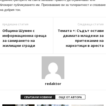
блокират публикуването им. Призоваваме ви за толерантност и спазване
на добрия тон.
предишна статия
Следваща статия
Община Шумен с
Темата +: Съдът остави
информационна среща
двамата младежи за
за санирането на
притежание на
жилищни сгради
наркотици в ареста
redaktor
СВЪРЗАНИ НОВИНИ
ОЩЕ ОТ АВТОРА