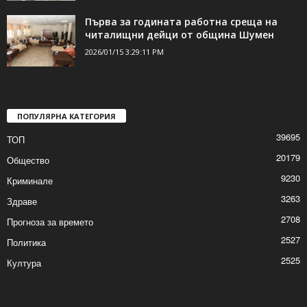
Приключи ремонтът на улица „Дедеагач“
2026/01/15 4:48:20 PM
Първа за годината работна среща на
читалищни дейци от община Шумен
2026/01/15 3:29:11 PM
ПОПУЛЯРНА КАТЕГОРИЯ
39695
ТОП
20179
Общество
9230
Криминале
3263
Здраве
2708
Прогноза за времето
2527
Политика