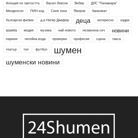
Етикети
24shumen
Koncert
shumen24
Simfonieta
Агенция по заетостта
Васил Левски
Вебер
ДЛС "Паламара"
Менделсон
ПИН-код
Синя зона
Яворов
банкомат
деца
български филми
д-р Нигяр Джафер
интересно
кадри
новини
кражба
медия
музика
най-новото
незаконна сеч
паркинг
питейна вода
проверки
професия
сцена
такса
шумен
театър
топ
футбол
шуменски новини