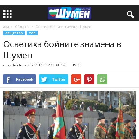
дом
Общество
Осветиха бойните знамена в Шумен
ОБЩЕСТВО
ТОП
Осветиха бойните знамена в
Шумен
от
redaktor
-
2023/01/06 12:00:41 PM
0
Facebook
Twitter