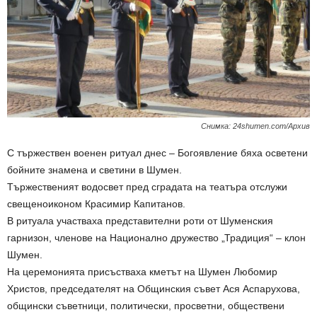
Снимка: 24shumen.com/Архив
С тържествен военен ритуал днес – Богоявление бяха осветени
бойните знамена и светини в Шумен.
Тържественият водосвет пред сградата на театъра отслужи
свещеноиконом Красимир Капитанов.
В ритуала участваха представителни роти от Шуменския
гарнизон, членове на Национално дружество „Традиция“ – клон
Шумен.
На церемонията присъстваха кметът на Шумен Любомир
Христов, председателят на Общинския съвет Ася Аспарухова,
общински съветници, политически, просветни, обществени