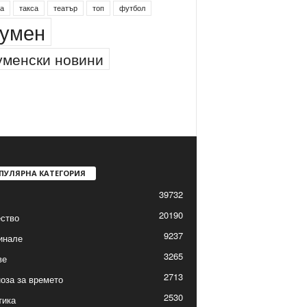
а
такса
театър
топ
футбол
умен
менски новини
ПУЛЯРНА КАТЕГОРИЯ
39732
20190
ство
9237
инале
3265
ве
2713
оза за времето
2530
тика