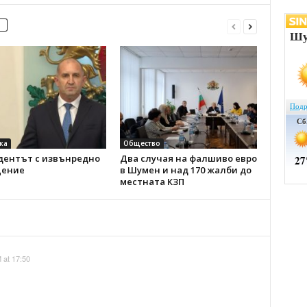
ка
Общество
дентът с извънредно
Два случая на фалшиво евро
ение
в Шумен и над 170 жалби до
местната КЗП
 at 17:50