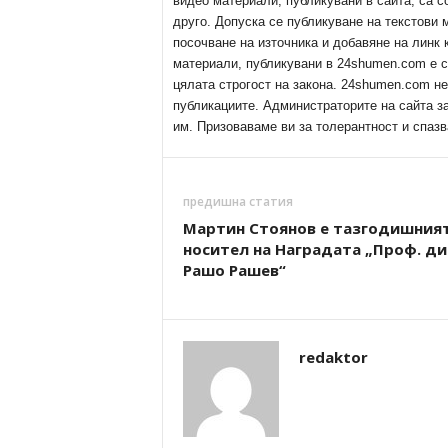
видео материали, публикувани в сайта, са с
друго. Допуска се публикуване на текстови
посочване на източника и добавяне на линк
материали, публикувани в 24shumen.com е с
цялата строгост на закона. 24shumen.com н
публикациите. Администраторите на сайта з
им. Призоваваме ви за толерантност и спазв
предишна статия
Мартин Стоянов е тазгодишния
носител на Наградата „Проф. ди
Рашо Рашев“
redaktor