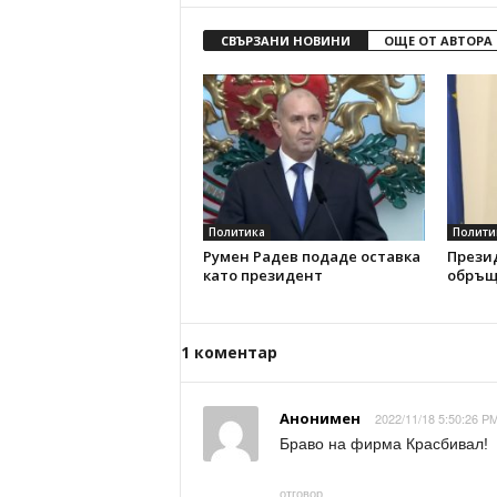
СВЪРЗАНИ НОВИНИ
ОЩЕ ОТ АВТОРА
Политика
Полити
Румен Радев подаде оставка
Прези
като президент
обръщ
1 коментар
Анонимен
2022/11/18 5:50:26 PM
Браво на фирма Красбивал!
отговор