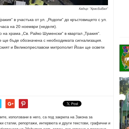
Кадър: "КрасБиВал"
ракия“ в участъка от ул. „Родопи“ до кръстовището с ул.
 часа на 20 ноември (неделя).
 на храма „Св. Райко Шуменски“ в квартал „Тракия“.
е ще бъде обозначена с необходимата сигнализация.
кият и Великопреславски митрополит Йоан ще освети
е, използвани в него, са под закрила на Закона за
ки статии, репортажи, интервюта и други текстови, графични и