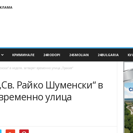
ЕКЛАМА
КРИМИНАЛЕ
24RODOPI
24SMOLIAN
24BULGARIA
КУ
нски“ в неделя, затварят временно улица „Тракия“
Св. Райко Шуменски“ в
 временно улица