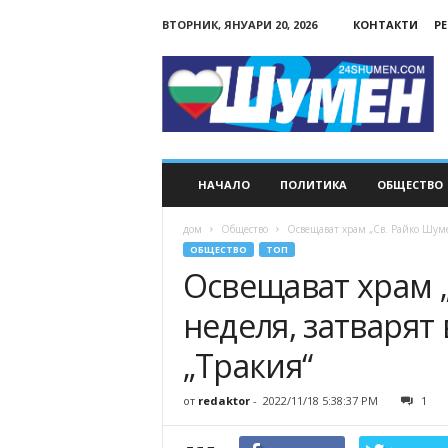
ВТОРНИК, ЯНУАРИ 20, 2026
КОНТАКТИ
Р
24Shumen.COM
НАЧАЛО
ПОЛИТИКА
ОБЩЕСТВО
дом
Общество
Освещават храм „Св. Райко Шуме
ОБЩЕСТВО
ТОП
Освещават храм „
неделя, затварят
„Тракия“
от
redaktor
-
2022/11/18 5:38:37 PM
1