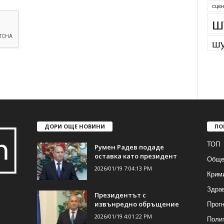
сцен
ш
шу
ДОРИ ОЩЕ НОВИНИ
ПО
ТОП
Румен Радев подаде
оставка като президент
Обще
2026/01/19 7:04:13 PM
Крим
Здра
Президентът с
Прогн
извънредно обръщение
2026/01/19 4:01:22 PM
Поли