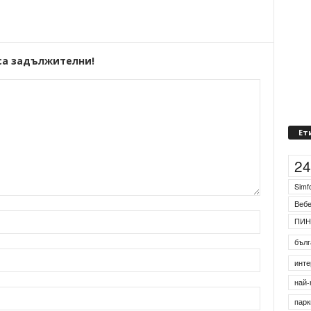
са задължителни!
Ет
2
Simf
Веб
ПИН
бълг
инте
най-
парк