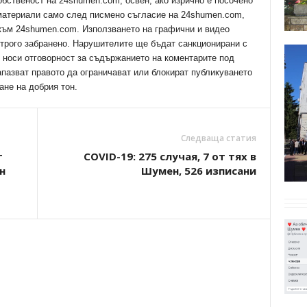
обственост на 24shumen.com, освен, ако изрично е посочено
 материали само след писмено съгласие на 24shumen.com,
 към 24shumen.com. Използването на графични и видео
трого забранено. Нарушителите ще бъдат санкционирани с
е носи отговорност за съдържанието на коментарите под
апазват правото да ограничават или блокират публикуването
ане на добрия тон.
Следваща статия
т
COVID-19: 275 случая, 7 от тях в
н
Шумен, 526 изписани