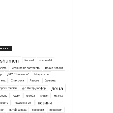
икети
4shumen
Koncert
shumen24
onieta
Агенция по заетостта
Васил Левски
ер
ДЛС "Паламара"
Менделсон
-код
Синя зона
Яворов
банкомат
деца
арски филми
д-р Нигяр Джафер
ресно
кадри
кражба
медия
музика
новини
новото
незаконна сеч
инг
питейна вода
проверки
професия