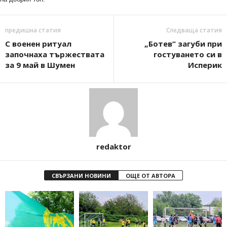
предишна статия
Следваща статия
С военен ритуал
„Ботев“ загуби при
започнаха тържествата
гостуването си в
за 9 май в Шумен
Исперик
redaktor
СВЪРЗАНИ НОВИНИ
ОЩЕ ОТ АВТОРА