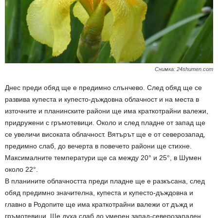
Снимка: 24shumen.com
Днес преди обяд ще е предимно слънчево. След обяд ще се
развива купеста и купесто-дъждовна облачност и на места в
източните и планинските райони ще има краткотрайни валежи,
придружени с гръмотевици. Около и след пладне от запад ще
се увеличи високата облачност. Вятърът ще е от северозапад,
предимно слаб, до вечерта в повечето райони ще стихне.
Максималните температури ще са между 20° и 25°, в Шумен
около 22°.
В планините облачността преди пладне ще е разкъсана, след
обяд предимно значителна, купеста и купесто-дъждовна и
главно в Родопите ще има краткотрайни валежи от дъжд и
гръмотевици. Ще духа слаб до умерен запад-северозападен