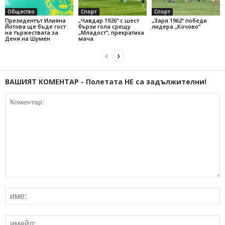
Общество
Спорт
Спорт
Президентът Илияна
„Чавдар 1926“ с шест
„Заря 1962“ победи
Йотова ще бъде гост
бързи гола срещу
лидера „Кочово“
на тържествата за
„Младост“, прекратиха
Деня на Шумен
мача
ВАШИЯТ КОМЕНТАР - Полетата НЕ са задължителни!