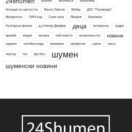
24shumen
Koncert
shumen24
Simfonieta
Агенция по заетостта
Васил Левски
Вебер
ДЛС "Паламара"
Менделсон
ПИН-код
Синя зона
Яворов
банкомат
деца
български филми
д-р Нигяр Джафер
интересно
кадри
новини
кражба
медия
музика
най-новото
незаконна сеч
паркинг
питейна вода
проверки
професия
сцена
такса
шумен
театър
топ
футбол
шуменски новини