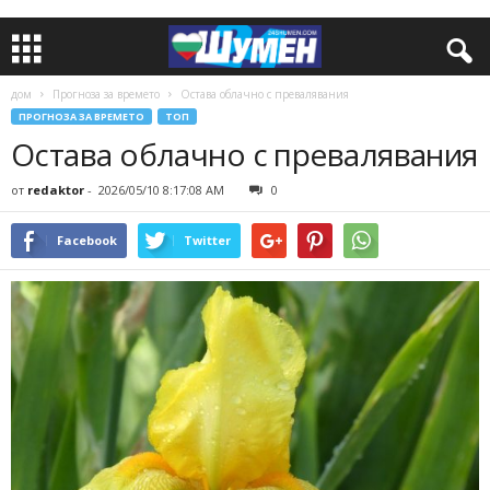
дом
Прогноза за времето
Остава облачно с превалявания
ПРОГНОЗА ЗА ВРЕМЕТО
ТОП
Остава облачно с превалявания
от
redaktor
-
2026/05/10 8:17:08 AM
0
Facebook
Twitter