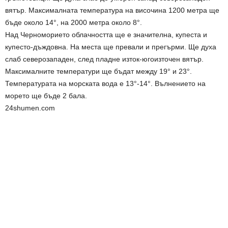
вятър. Максималната температура на височина 1200 метра ще
бъде около 14°, на 2000 метра около 8°.
Над Черноморието облачността ще е значителна, купеста и
купесто-дъждовна. На места ще превали и прегърми. Ще духа
слаб северозападен, след пладне изток-югоизточен вятър.
Максималните температури ще бъдат между 19° и 23°.
Температурата на морската вода е 13°-14°. Вълнението на
морето ще бъде 2 бала.
24shumen.com