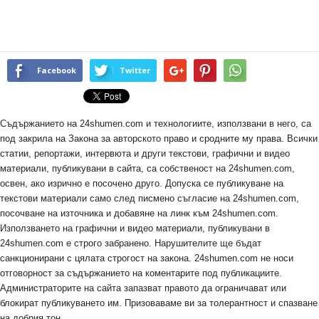
Facebook
Twitter
Съдържанието на 24shumen.com и технологиите, използвани в него, са
под закрила на Закона за авторското право и сродните му права. Всички
статии, репортажи, интервюта и други текстови, графични и видео
материали, публикувани в сайта, са собственост на 24shumen.com,
освен, ако изрично е посочено друго. Допуска се публикуване на
текстови материали само след писмено съгласие на 24shumen.com,
посочване на източника и добавяне на линк към 24shumen.com.
Използването на графични и видео материали, публикувани в
24shumen.com е строго забранено. Нарушителите ще бъдат
санкционирани с цялата строгост на закона. 24shumen.com не носи
отговорност за съдържанието на коментарите под публикациите.
Администраторите на сайта запазват правото да ограничават или
блокират публикуването им. Призоваваме ви за толерантност и спазване
на добрия тон.