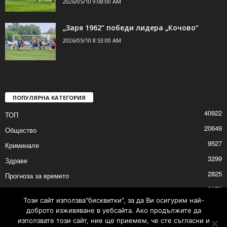
2026/05/10 9:08:00 AM
„Заря 1962“ победи лидера „Кочово“
2026/05/10 8:53:00 AM
ПОПУЛЯРНА КАТЕГОРИЯ
40922
ТОП
20649
Общество
9527
Криминале
3299
Здраве
2825
Прогноза за времето
2673
Политика
Този сайт използва"бисквитки", за да Ви осигурим най-
2631
Култура
доброто изживяване в уебсайта. Ако продължите да
използвате този сайт, ние ще приемем, че сте съгласни и